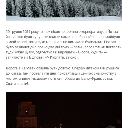
29 грудня 2014 року, ранок після новорічного корпоративу… «Йо-ма-
йо, навіщо було купувати квитки саме на цей день?!» — промайнуло
в моїй голові, поки руки машинально вимикали будильник. Рюкзак
було заздалегідь зібрано два дні тому — залишалося тільки покласти
туди зубну щітку, одягнутися й вирушати. «О боги, куди?!» —
запитаєте ви. Відповім: «У Карпати, звісно».
Дорога в Карпати обіцяла бути довгою. Спершу літаком я вирушила
до Києва. Там провела пів дня, присвятивши цей час знайомству з
містом, а вночі місцевим потягом поїхала до Івано-Франківська.
Спати, спати!..