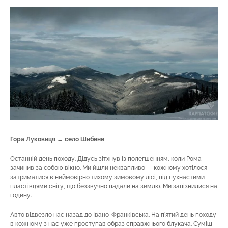
Гора Луковиця → село Шибене
Останній день походу. Дідусь зітхнув із полегшенням, коли Рома
зачинив за собою вікно. Ми йшли неквапливо — кожному хотілося
затриматися в неймовірно тихому зимовому лісі, під пухнастими
пластівцями снігу, що беззвучно падали на землю. Ми запізнилися на
годину.
Авто відвезло нас назад до Івано-Франківська. На п’ятий день походу
в кожному з нас уже проступав образ справжнього блукача. Суміш