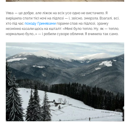
Уява — це добре, але ліжок на всіх усе одно не вистачило. Я
вирішила спати тієї ночі на підлозі — і, звісно, змерзла. Взагалі, всі,
хто під час
походу Гринявами
горами спав на підлозі, зранку
незмінно казали щось на кшталт: «Мені було тепло. Ну, як — тепло,
нормально було…» — і робили суворе обличчя. Я вчинила так само.