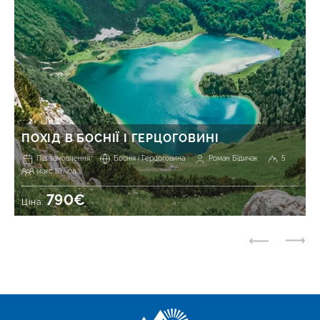
ПОХІД В БОСНІЇ І ГЕРЦОГОВИНІ
Під замовлення
Боснія і Герцоговина
Роман Бідичак
5
макс 10 чол.
790€
Ціна: