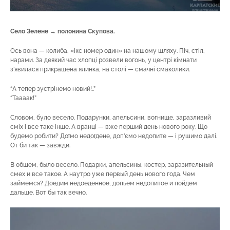
Село Зелене → полонина Скупова.
Ось вона — колиба, «ікс номер один» на нашому шляху. Піч, стіл,
нарами. За деякий час хлопці розвели вогонь, у центрі кімнати
з’явилася прикрашена ялинка, на столі — смачні смаколики.
“А тепер зустрінемо новий!..”
“Таааак!”
Словом, було весело. Подарунки, апельсини, вогнище, заразливий
сміх і все таке інше. А вранці — вже перший день нового року. Що
будемо робити? Доїмо недоїдене, доп’ємо недопите — і рушимо далі.
От би так — завжди.
В общем, было весело. Подарки, апельсины, костер, заразительный
смех и все такое. А наутро уже первый день нового года. Чем
займемся? Доедим недоеденное, допьем недопитое и пойдем
дальше. Вот бы так вечно.