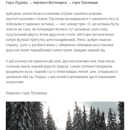
Гора Лудова → перевал Ватонарка → гора Луковиця
Цей день запам’ятався сильним вітром і шалено важким
протоптуванням стежки. Під вечір ми вирвалися з зимового лісу й
побачили стареньку хатинку — «ікс номер три». О, ця хатинка була
зовсім не така, як попередні! Колись тут доживав свого віку
гуцульський дідусь. Коли дідуся не стало, його дім автоматично
набув функції притулку для мандрівників. Рома, добре знаючи
справу, заліз у розбите вікно і, обережно обходячи розставлені
дідусем (наче передбачив!) самостріли, відкрив чорний хід.
У цій хатинці ми провели дві ночі. Дві виснажливі ночі. Над моєю
головою висів чорний дідусів піджак, сонне сопіння товаришів
розривало вуха, чадний газ із пічки виїдав легені, але, сподіваюся,
зцілював мій зір. Першу з цих ночей я доповнила ще й пекельним
похміллям.
Радіалка: гора Луковиця