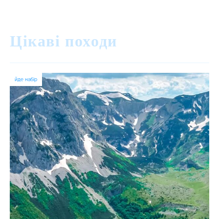
Цікаві походи
йде набір