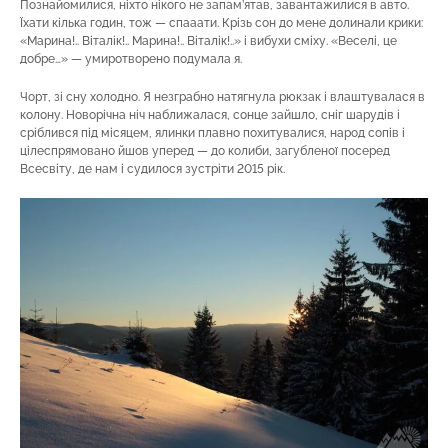
Познайомилися, ніхто нікого не запам’ятав, завантажилися в авто.
Їхати кілька годин, тож — спааати. Крізь сон до мене долинали крики:
«Марина!.. Віталік!.. Марина!.. Віталік!..» і вибухи сміху. «Веселі, це
добре…» — умиротворено подумала я.
Чорт, зі сну холодно. Я незграбно натягнула рюкзак і влаштувалася в
колону. Новорічна ніч наближалася, сонце зайшло, сніг шарудів і
сріблився під місяцем, ялинки плавно похитувалися, народ сопів і
цілеспрямовано йшов уперед — до колиби, загубленої посеред
Всесвіту, де нам і судилося зустріти 2015 рік.