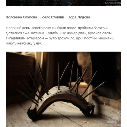
Полонина Скупова → село Стовпні → гора Лудова
У перший день Нового року ми йшли довго, пройшли багато й
дісталися вже затемна. Колиба, «ікс номер два», вразила своїм
вигадливим інтер’єром — було зрозуміло, що її постійні мешканці
мають неабияку уяву.