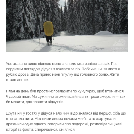
Усе згадане вище підняло мене зі спальника раніше за всіх. Під
сердитим поглядом дідуся я взялася за піч. Побачивши, як люто я
рубаю дрова, Діма приніс мені пігулку від головного болю. Жити
стало легше.
План на день був простим: повлазити по кучугурах, щоб втомитися.
Чудовий план. Ми сумлінно втомилися й навіть трохи змерзли — так
би мовити, для повноти відчуттів.
Друга ніч у гостях у дідуся мало чим відрізнялася від першої, хіба що
я не стала пити. Між цими двома ночами ми багато жартували,
дражнили одне одного, говорили про подорожі, розповідали цікаві
історії та факти, сперечалися, сміялися.