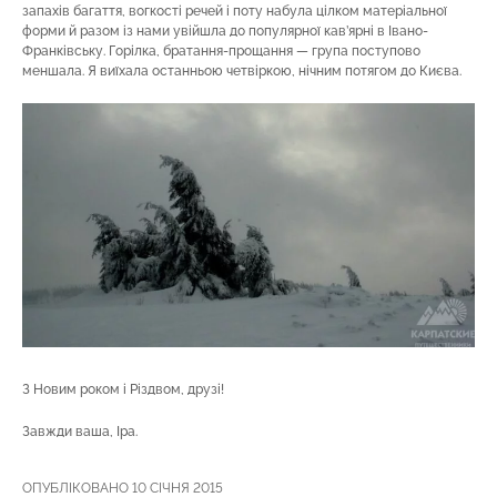
запахів багаття, вогкості речей і поту набула цілком матеріальної
форми й разом із нами увійшла до популярної кав’ярні в Івано-
Франківську. Горілка, братання-прощання — група поступово
меншала. Я виїхала останньою четвіркою, нічним потягом до Києва.
З Новим роком і Різдвом, друзі!
Завжди ваша, Іра.
ОПУБЛІКОВАНО 10 СІЧНЯ 2015