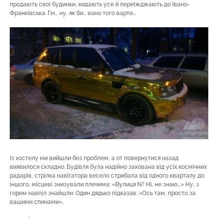
продають свої будинки, кидають усе й переїжджають до Івано-
Франківська. Гм… ну, як би… воно того варте…
Із хостелу ми вийшли без проблем, а от повернутися назад
виявилося складно. Будівля була надійно захована від усіх космічних
радарів, стрілка навігатора весело стрибала від одного кварталу до
іншого, місцеві знизували плечима: «Вулиця N? Ні, не знаю…» Ну, з
горем навпіл знайшли. Один дядько підказав: «Ось там, просто за
вашими спинами».