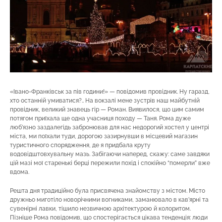
«Івано-Франківськ за пів години!» — повідомив провідник. Ну гаразд,
хто останній умиватися?.. На вокзалі мене зустрів наш майбутній
провідник, великий знавець гір — Роман. Виявилося, що цим самим
потягом приїхала ще одна учасниця походу — Таня. Рома дуже
люб’язно заздалегідь забронював для нас недорогий хостел у центрі
міста, ми поїхали туди, дорогою зазирнувши в місцевий магазин
туристичного спорядження, де я придбала круту
водовідштовхувальну мазь. Забігаючи наперед, скажу: саме завдяки
цій мазі мої старенькі берці пережили похід і спокійно “померли” вже
вдома.
Решта дня традиційно була присвячена знайомству з містом. Місто
дружньо миготіло новорічними вогниками, заманювало в кав’ярні та
сувенірні лавки, тішило незвичною архітектурою й колоритом.
Пізніше Рома повідомив, що спостерігається цікава тенденція: люди