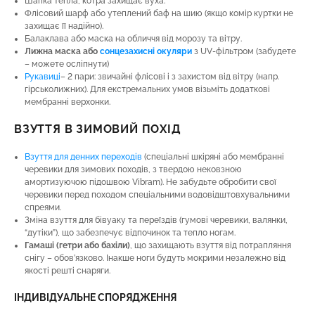
Шапка тепла, котра захищає вуха.
Флісовий шарф або утеплений баф на шию (якщо комір куртки не
захищає її надійно).
Балаклава або маска на обличчя від морозу та вітру.
Лижна маска або
сонцезахисні окуляри
з UV-фільтром (забудете
– можете осліпнути)
Рукавиці
– 2 пари: звичайні флісові і з захистом від вітру (напр.
гірськолижних). Для екстремальних умов візьміть додаткові
мембранні верхонки.
ВЗУТТЯ В ЗИМОВИЙ ПОХІД
Взуття для денних переходів
(спеціальні шкіряні або мембранні
черевики для зимових походів, з твердою нековзною
амортизуючою підошвою Vibram). Не забудьте обробити свої
черевики перед походом спеціальними водовідштовхувальними
спреями.
Зміна взуття для бівуаку та переїздів (гумові черевики, валянки,
“дутіки”), що забезпечує відпочинок та тепло ногам.
Гамаші (гетри або бахіли)
, що захищають взуття від потрапляння
снігу – обов’язково. Інакше ноги будуть мокрими незалежно від
якості решті снаряги.
ІНДИВІДУАЛЬНЕ СПОРЯДЖЕННЯ