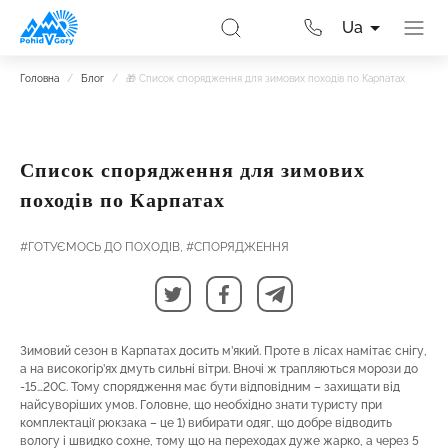
Ua
Головна
/
Блог
/
🎁 Список спорядження для зимових походів по Карпатах
Список спорядження для зимових
походів по Карпатах
#ГОТУЄМОСЬ ДО ПОХОДІВ,
#СПОРЯДЖЕННЯ
Зимовий сезон в Карпатах досить м’який. Проте в лісах намітає снігу,
а на високогір’ях дмуть сильні вітри. Вночі ж трапляються морози до
-15…20С. Тому спорядження має бути відповідним – захищати від
найсуворіших умов. Головне, що необхідно знати туристу при
комплектації рюкзака – це 1) вибирати одяг, що добре відводить
вологу і швидко сохне, тому що на переходах дуже жарко, а через 5