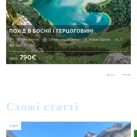
ПОХІД В БОСНІЇ І ГЕРЦОГОВИНІ
Під замовлення
Боснія і Герцоговина
Роман Бідичак
5
макс 10 чол.
790€
Ціна:
Схожі статті
Статті