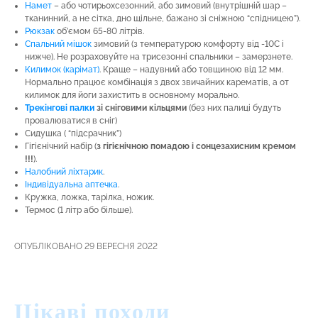
Намет
– або чотирьохсезонний, або зимовий (внутрішній шар –
тканинний, а не сітка, дно щільне, бажано зі сніжною “спідницею”).
Рюкзак
об’ємом 65-80 літрів.
Спальний мішок
зимовий (з температурою комфорту від -10С і
нижче). Не розраховуйте на трисезонні спальники – замерзнете.
Килимок (карімат)
. Краще – надувний або товщиною від 12 мм.
Нормально працює комбінація з двох звичайних карематів, а от
килимок для йоги захистить в основному морально.
Трекінгові палки
зі сніговими кільцями
(без них палиці будуть
провалюватися в сніг)
Сидушка ( “підсрачник”)
Гігієнічний набір (
з гігієнічною помадою і сонцезахисним кремом
!!!
).
Налобний ліхтарик
.
Індивідуальна аптечка
.
Кружка, ложка, тарілка, ножик.
Термос (1 літр або більше).
ОПУБЛІКОВАНО 29 ВЕРЕСНЯ 2022
Цікаві походи