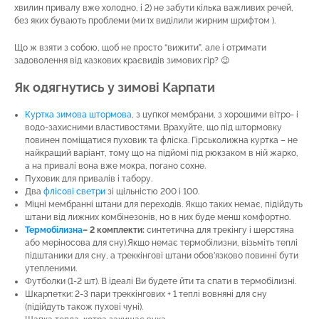
хвилин привалу вже холодно, і 2) не забути кілька важливих речей,
без яких бувають проблеми (ми їх виділили жирним шрифтом ).
Що ж взяти з собою, щоб не просто “вижити”, але і отримати
задоволення від казкових краєвидів зимових гір? 😉
Як одягнутись у зимові Карпати
Куртка зимова штормова
, з цупкої мембрани, з хорошими вітро- і
водо-захисними властивостями. Врахуйте, що під штормовку
повинен поміщатися пуховик та фліска. Гірськолижна куртка – не
найкращий варіант, тому що на підйомі під рюкзаком в ній жарко,
а на привалі вона вже мокра, погано сохне.
Пуховик для привалів і табору.
Два
флісові светри
зі щільністю 200 і 100.
Міцні мембранні штани для переходів. Якщо таких немає, підійдуть
штани від лижних комбінезонів, но в них буде менш комфортно.
Термобілизна
– 2 комплекти:
синтетична для трекінгу і шерстяна
або меріносова для сну).Якщо немає термобілизни, візьміть теплі
підштаники для сну, а треккінгові штани обов’язково повинні бути
утепленими.
Футболки (1-2 шт). В ідеалі Ви будете йти та спати в термобілизні.
Шкарпетки: 2-3 пари треккінгових + 1 теплі вовняні для сну
(підійдуть також пухові чуні).