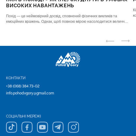
ВИСОКИХ НАВАНТАЖЕНЬ
К
к
Похід — це неймовірний досвід, сповнений фізичних викликів та
м
емоційних вражень. Однак, щоб повною мірою насолодитися величчю
Т
гір чи лісів, недостатньо лише якісного спорядження – вам потрібне
якісне «паливо
КОНТАКТИ
+38 (068) 384 73-02
info.pohodvgory@gmail.com
СОЦІАЛЬНІ МЕРЕЖІ