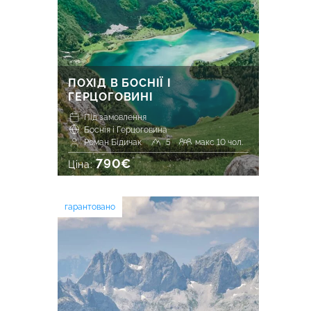
ПОХІД В БОСНІЇ І
ГЕРЦОГОВИНІ
Під замовлення
Боснія і Герцоговина
Роман Бідичак
5
макс 10 чол.
790€
Ціна:
гарантовано