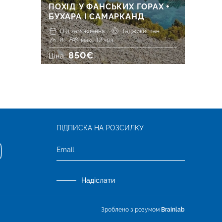
ПОХІД У ФАНСЬКИХ ГОРАХ +
БУХАРА І САМАРКАНД
Під замовлення
Таджикистан
8
макс 12 чол.
850€
Ціна:
ПІДПИСКА НА РОЗСИЛКУ
Надіслати
Зроблено з розумом
Brainlab