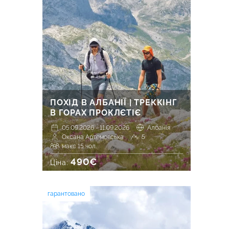
ПОХІД В АЛБАНІЇ | ТРЕККІНГ
В ГОРАХ ПРОКЛЄТІЄ
05.09.2026 - 11.09.2026
Албанія
Оксана Артемовська
5
макс 15 чол.
490€
Ціна:
гарантовано