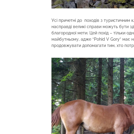
Усі причетні до походів з туристичним 
насправді великі справи можуть бути зд
благородної мети. Цей похід – тільки одн
майбутньому, адже “Pohid V Gory” має н
продовжувати допомагати тим, хто потр