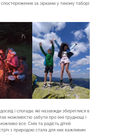
 спостереження за зірками у тихому таборі
освід і спогади, які назавжди збереглися в
став можливістю забути про їхні труднощі і
можливо все. Сміх та радість дітей
устріч з природою стала для них важливим