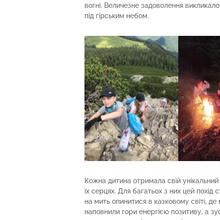
вогні. Величезне задоволення викликало
під гірським небом.
Кожна дитина отримала свій унікальний д
їх серцях. Для багатьох з них цей похід 
на мить опинитися в казковому світі, де 
наповнили гори енергією позитиву, а з