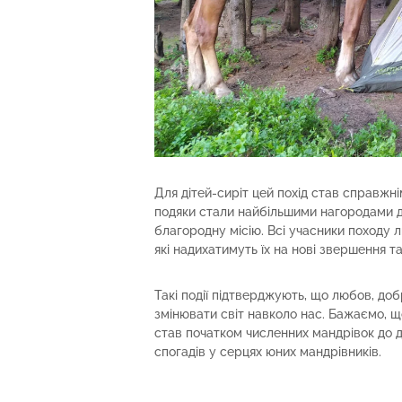
Для дітей-сиріт цей похід став справжні
подяки стали найбільшими нагородами дл
благородну місію. Всі учасники походу 
які надихатимуть їх на нові звершення т
Такі події підтверджують, що любов, до
змінювати світ навколо нас. Бажаємо, що
став початком численних мандрівок до
спогадів у серцях юних мандрівників.