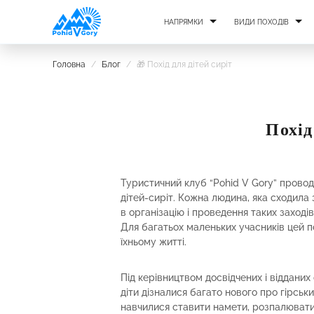
НАПРЯМКИ
ВИДИ ПОХОДІВ
Головна
/
Блог
/
🎁 Похід для дітей сиріт
Похід
Туристичний клуб “Pohid V Gory” провод
дітей-сиріт. Кожна людина, яка сходила 
в організацію і проведення таких заході
Для багатьох маленьких учасників цей 
їхньому житті.
Під керівництвом досвідчених і відданих
діти дізналися багато нового про гірськ
навчилися ставити намети, розпалювати