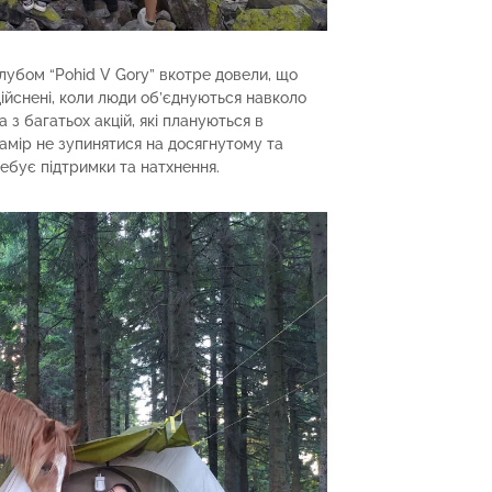
клубом “Pohid V Gory” вкотре довели, що
ійснені, коли люди об’єднуються навколо
а з багатьох акцій, які плануються в
амір не зупинятися на досягнутому та
ебує підтримки та натхнення.