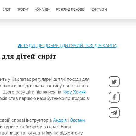
БЛОГ
ПРОКАТ
КОМАНДА
РОЗКЛАД ПОХОДІВ
КОНТАКТИ
⛺ ТУДИ, ДЕ ДОБРЕ | ДИТЯЧИЙ ПОХІД В КАРПАТИ
 для дітей сиріт
ить у Карпатах регулярні дитячі походи для
з нами в похід, вклала частину своїх коштів
в Цього разу діти піднялися на
гору Хомяк
.
похід став першою незабутньою пригодою в
 своїй справі інструкторів
Андрія
і
Оксани
,
ий туризм та безпеку в горах. Вони
 вогнище та готувати їжу на відкритому