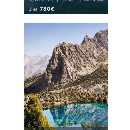
Василь Шуляр
4.1
макс 10 чол.
780€
Ціна: