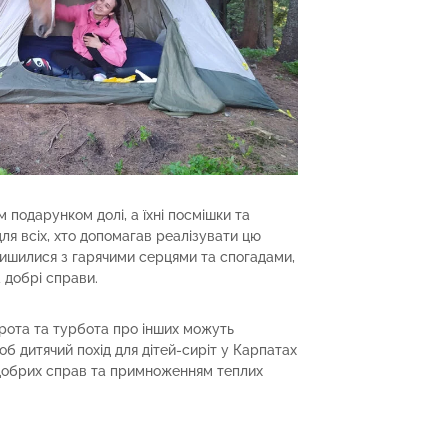
м подарунком долі, а їхні посмішки та
я всіх, хто допомагав реалізувати цю
лишилися з гарячими серцями та спогадами,
а добрі справи.
брота та турбота про інших можуть
б дитячий похід для дітей-сиріт у Карпатах
 добрих справ та примноженням теплих