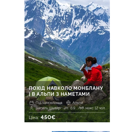
ПОХІД НАВКОЛО МОНБЛАНУ
| В АЛЬПИ З НАМЕТАМИ
Під замовлення
Альпи
Василь Шуляр
6.9
макс 12 чол.
450€
Ціна: