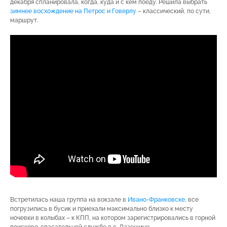
декабря спланировала, когда, куда и с кем поеду. Решила выбрать
зимнее восхождение на Петрос и Говерлу
– классический, по сути,
маршрут.
Встретилась наша группа на вокзале в
Ивано-Франковске
, все
погрузились в бусик и приехали максимально близко к месту
ночевки в колыбах – к КПП, на котором зарегистрировались в горной