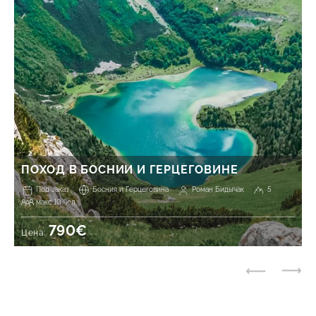
ПОХОД В БОСНИИ И ГЕРЦЕГОВИНЕ
Под заказ
Босния и Герцеговина
Роман Бидычак
5
макс 10 чел.
790€
Цена: