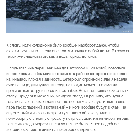
К слову, идти холодно не было вообще, наоборот даже. Чтобы
охладиться, я иногда ела снег, хотя и взяла с собой питье. В горах он
такой же сладковатый, как и вода горных потоков.
Я поднялась на перешеек между Петросом и Говерлой, потопала
вверх, дошла до большущего камня, в районе которого постепенно
начиналась плохая видимость. Ветер был огромной силы, я надела
очки на лицо, двинулась вперед, но в один момент не смогла
противиться ветру и повалилась набок. Вставая, пришлось согнуть
стопу. Придавив мозольку, увидела звезды и решила, что нужно
топать назад, так как главное – не подняться, а спуститься, а еще
пара таких падений и вставаний – и ноги вообще будут в хлам. На
спуске, выйдя из зоны ветра и туманного облака, увидела
неимоверную снежную красоту потрясающей, изменчивой погоды.
Разве что Деда Мороза на санях там не было. Ранее подобное
доводилось видеть лишь на некоторых открытках.