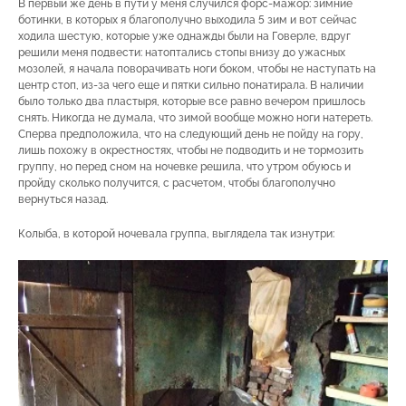
В первый же день в пути у меня случился форс-мажор: зимние
ботинки, в которых я благополучно выходила 5 зим и вот сейчас
ходила шестую, которые уже однажды были на Говерле, вдруг
решили меня подвести: натоптались стопы внизу до ужасных
мозолей, я начала поворачивать ноги боком, чтобы не наступать на
центр стоп, из-за чего еще и пятки сильно понатирала. В наличии
было только два пластыря, которые все равно вечером пришлось
снять. Никогда не думала, что зимой вообще можно ноги натереть.
Сперва предположила, что на следующий день не пойду на гору,
лишь похожу в окрестностях, чтобы не подводить и не тормозить
группу, но перед сном на ночевке решила, что утром обуюсь и
пройду сколько получится, с расчетом, чтобы благополучно
вернуться назад.
Колыба, в которой ночевала группа, выглядела так изнутри: