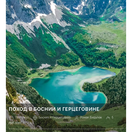
ПОХОД В БОСНИИ И ГЕРЦЕГОВИНЕ
Под заказ
Босния и Герцеговина
Роман Бидычак
5
макс 10 чел.