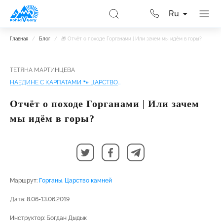
Ru
Главная
/
Блог
/
🎁 Отчёт о походе Горганами | Или зачем мы идём в горы?
ТЕТЯНА МАРТИНЦЕВА
НАЕДИНЕ С КАРПАТАМИ 🐾 ЦАРСТВО КАМНЕЙ | ПОХОД ПО ГОРГАНАМ
Отчёт о походе Горганами | Или зачем
мы идём в горы?
Маршрут:
Горганы. Царство камней
Дата: 8.06-13.06.2019
Инструктор: Богдан Дыдык