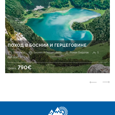
ПОХОД В БОСНИИ И ГЕРЦЕГОВИНЕ
Под заказ
Босния и Герцеговина
Роман Бидычак
5
макс 10 чел.
790€
Цена: