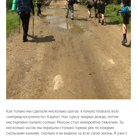
Как только мы сделали несколько шагов, я почувствовала всю
«непредсказуемость» Карпат. Нас сразу накрыл дождь, потом
нестерпимо палило солнце. Рюкзак стал невероятно тяжелым. За
несколько часов мы перешли столько горных рек по мокрым
скользким камням, сколько я не видела за всю свою жизнь. Я уже с