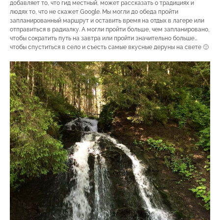
добавляет то, что гид местный, может рассказать о традициях и
людях то, что не скажет Google. Мы могли до обеда пройти
запланированный маршрут и оставить время на отдых в лагере или
отправиться в радиалку. А могли пройти больше, чем запланировано,
чтобы сократить путь на завтра или пройти значительно больше…
чтобы спуститься в село и съесть самые вкусные деруны на свете 🙂