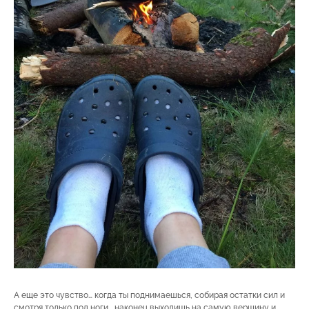
А еще это чувство… когда ты поднимаешься, собирая остатки сил и
смотря только под ноги… наконец выходишь на самую вершину и