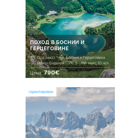
ПОХОД В БОСНИИ И
ГЕРЦЕГОВИНЕ
Под заказ
Босния и Герцеговина
Роман Бидычак
5
макс 10 чел.
790€
Цена:
гарантирован