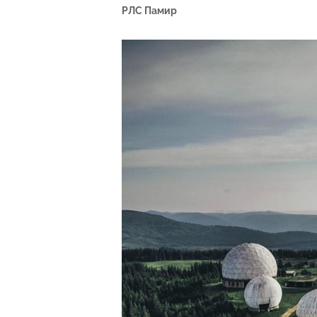
РЛС Памир