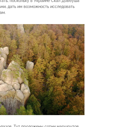
тать, поскольку в Украине Скал Довбуша
ьми, дать им возможность исследовать
ам.
олазов. Тут проложены сотни маршрутов