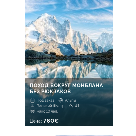
ПОХОД ВОКРУГ МОНБЛАНА
БЕЗ РЮКЗАКОВ
Под заказ
Альпы
Василий Шуляр
4.1
макс 10 чел.
780€
Цена: