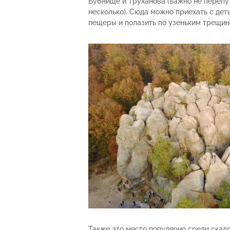
Бубнище и Труханова (важно не перепу
несколько). Сюда можно приехать с дет
пещеры и полазить по узеньким трещин
Также это место популярно среди скал