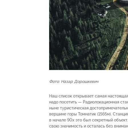
Фото: Назар Дорошкевич
Наш список открывает самая настояща
надо посетить — Радиолокационная стан
ныне туристическая достопримечательно
вершине горы Томнатик (1565м). Станци
в начале 90х это был секретный объек
свою значимость и осталась без вниман