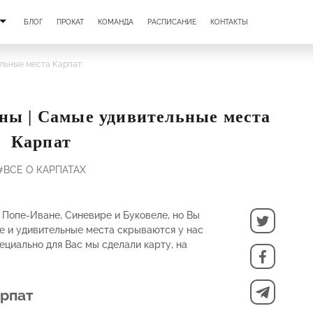
БЛОГ
ПРОКАТ
КОМАНДА
РАСПИСАНИЕ
КОНТАКТЫ
льные места Карпат
ы | Самые удивительные места
Карпат
#ВСЕ О КАРПАТАХ
 Попе-Иване, Синевире и Буковеле, но Вы
ые и удивительные места скрываются у нас
ециально для Вас мы сделали карту, на
рпат