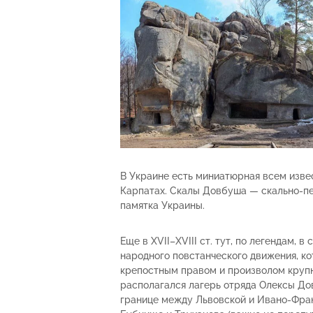
В Украине есть миниатюрная всем извес
Карпатах. Скалы Довбуша — скально-п
памятка Украины.
Еще в XVII–XVIII ст. тут, по легендам, 
народного повстанческого движения, к
крепостным правом и произволом крупны
располагался лагерь отряда Олексы До
границе между Львовской и Ивано-Фран