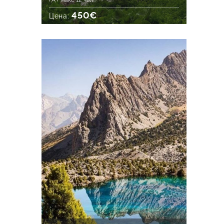
макс 12 чел.
450€
Цена: