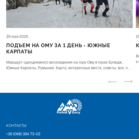
26 мая 2025
2
ПОДЪЕМ НА ОМУ ЗА 1 ДЕНЬ - ЮЖНЫЕ
КАРПАТЫ
В
к
Маршрут однодневного восхождения на гору Ому в горах Бучедж,
п
Южные Карпаты, Румыния. Карта, интересные места, советы, все, что
нужно знать.
КОНТАКТЫ
+38 (068) 384 73-02