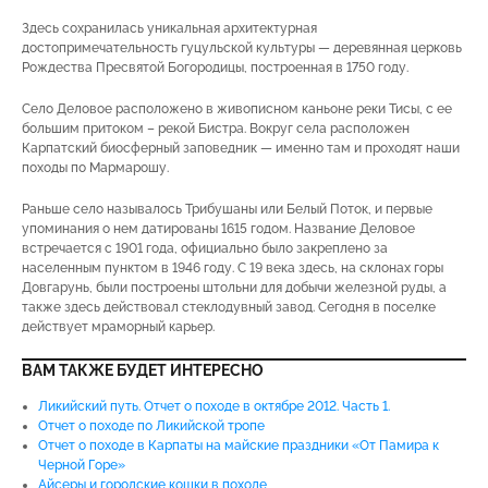
Здесь сохранилась уникальная архитектурная
достопримечательность гуцульской культуры — деревянная церковь
Рождества Пресвятой Богородицы, построенная в 1750 году.
Село Деловое расположено в живописном каньоне реки Тисы, с ее
большим притоком – рекой Бистра. Вокруг села расположен
Карпатский биосферный заповедник — именно там и проходят наши
походы по Мармарошу.
Раньше село называлось Трибушаны или Белый Поток, и первые
упоминания о нем датированы 1615 годом. Название Деловое
встречается с 1901 года, официально было закреплено за
населенным пунктом в 1946 году. С 19 века здесь, на склонах горы
Довгарунь, были построены штольни для добычи железной руды, а
также здесь действовал стеклодувный завод. Сегодня в поселке
действует мраморный карьер.
ВАМ ТАКЖЕ БУДЕТ ИНТЕРЕСНО
Ликийский путь. Отчет о походе в октябре 2012. Часть 1.
Отчет о походе по Ликийской тропе
Отчет о походе в Карпаты на майские праздники «От Памира к
Черной Горе»
Айсеры и городские кошки в походе