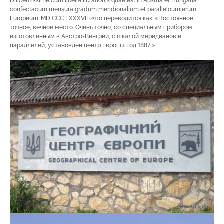
Dilicentissime cum libella librationis quae est in Austria et Hungaria
confectacum mensura gradum meridionalium et paralleloumierum
Europeum. MD CCC LXXXVII «что переводится как: «Постоянное,
точное, вечное место. Очень точно, со специальным прибором,
изготовленным в Австро-Венгрии, с шкалой меридианов и
параллелей, установлен центр Европы. Год 1887 »