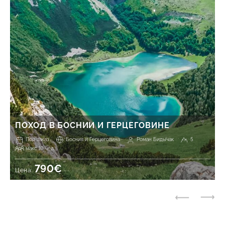
ПОХОД В БОСНИИ И ГЕРЦЕГОВИНЕ
Под заказ
Босния и Герцеговина
Роман Бидычак
5
макс 10 чел.
790€
Цена: