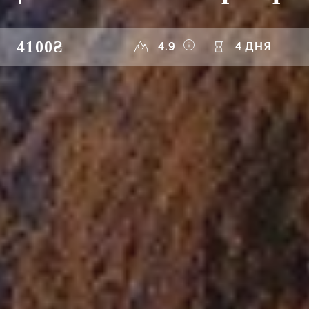
4100₴
4.9
4 ДНЯ