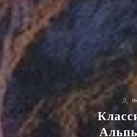
Ин
Класс
Альпы