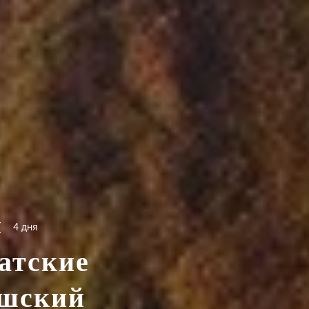
4 дня
атские
ошский