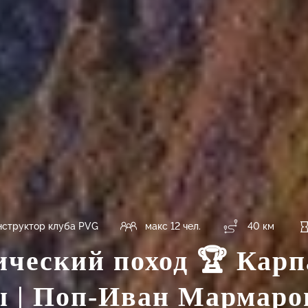
структор клуба PVG
макс 12 чел.
40 км
ический поход 🏆 Карп
 | Поп-Иван Мармар