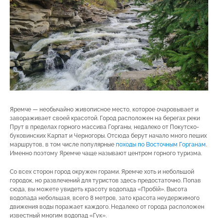
Яремче — необычайно живописное место, которое очаровывает и
завораживает своей красотой. Город расположен на берегах реки
Прут в пределах горного массива Горганы, недалеко от Покутско-
буковинских Карпат и Черногоры. Отсюда берут начало много пеших
маршрутов, в том числе популярные
походы по Восточным Горганам
.
Именно поэтому Яремче чаще называют центром горного туризма.
Со всех сторон город окружен горами. Яремче хоть и небольшой
городок, но развлечений для туристов здесь предостаточно. Попав
сюда, вы можете увидеть красоту водопада «Пробій». Высота
водопада небольшая, всего 8 метров, зато красота неудержимого
движения воды поражает каждого. Недалеко от города расположен
известный многим водопад «Гук».