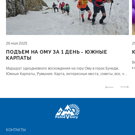
26 мая 2025
2
ПОДЪЕМ НА ОМУ ЗА 1 ДЕНЬ - ЮЖНЫЕ
КАРПАТЫ
В
к
Маршрут однодневного восхождения на гору Ому в горах Бучедж,
п
Южные Карпаты, Румыния. Карта, интересные места, советы, все, что
нужно знать.
КОНТАКТЫ