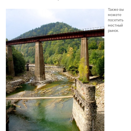
Также вы
можете
посетить
местный
рынок.