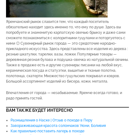
Яремчанский рынок славится тем, что каждый посетитель
обязательно находит здесь именно то, что ему по душе. Здесь вы
попробуете и знаменитую карпатскую овечью брынзу и даже сами
сможете познакомиться с колоритными гуцулами и поторгуетесь с
ними 🙂 Сувенирный рынок города — это средоточие народно-
прикладного искусства. Здесь представлены все изделия из дерева :
резные шкатулки, тарелки, вазы, ложки. Популярные товары —
деревянная резная булава и подушка-овечка из натуральной овчины.
Также в продаже есть и другие сувениры: писанки на любой вкус,
керамическая посуда и статуэтки, вышитые и тканые полотна,
полотенца, скатерти. Множество гуцульских покрывал и ковров.
Большой ассортимент изделий из бисера, кожи, металла.
Впечатления от города — незабываемые. Яремче всегда готово, и
радо принять гостей.
ВАМ ТАКЖЕ БУДЕТ ИНТЕРЕСНО
Размышления о Наске | Отзыв о походе в Перу
Завораживающая красота солончаков Уюни, Боливия
Как правильно поставить лагерь в походе