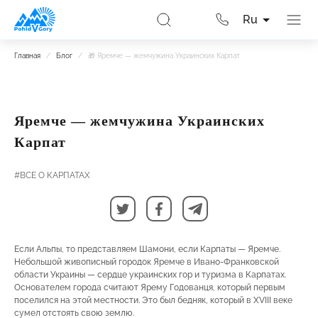
Ru
Главная
/
Блог
/
🎁 Яремче — жемчужина Украинских Карпат
Яремче — жемчужина Украинских
Карпат
#ВСЕ О КАРПАТАХ
Если Альпы, то представляем Шамони, если Карпаты — Яремче.
Небольшой живописный городок Яремче в Ивано-Франковской
области Украины — сердце украинских гор и туризма в Карпатах.
Основателем города считают Ярему Годованця, который первым
поселился на этой местности. Это был бедняк, который в XVIII веке
сумел отстоять свою землю.