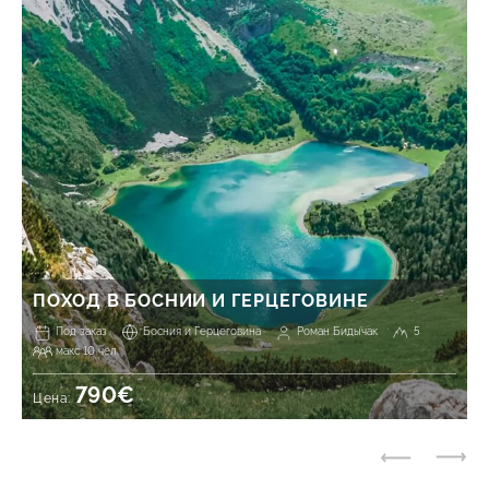
ПОХОД В БОСНИИ И ГЕРЦЕГОВИНЕ
Под заказ
Босния и Герцеговина
Роман Бидычак
5
макс 10 чел.
790€
Цена: