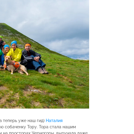
(а теперь уже наш гид)
Наталия
ю собаченку Тору. Тора стала нашим
 на просторах Черногоры, выручала даже