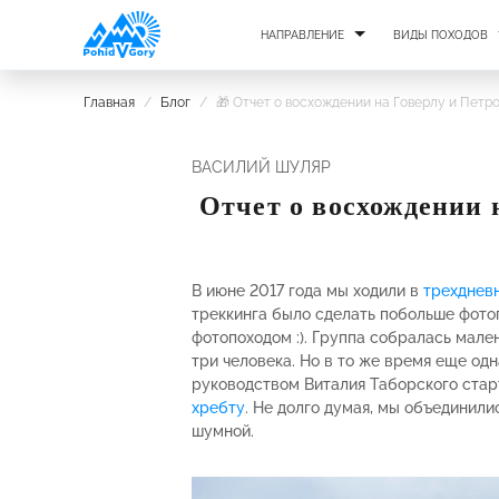
НАПРАВЛЕНИЕ
ВИДЫ ПОХОДОВ
Главная
/
Блог
/
🎁 Отчет о восхождении на Говерлу и Петро
ВАСИЛИЙ ШУЛЯР
Отчет о восхождении 
В июне 2017 года мы ходили в
трехднев
треккинга было сделать побольше фото
фотопоходом :). Группа собралась мале
три человека. Но в то же время еще одн
руководством Виталия Таборского ста
хребту
. Не долго думая, мы объединили
шумной.