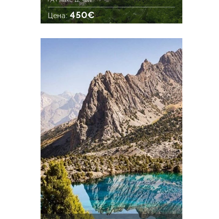
макс 12 чел.
450€
Цена: