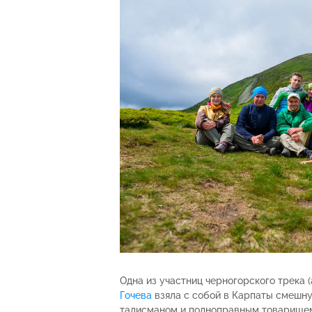
Одна из участниц черногорского трека 
Гочева
взяла с собой в Карпаты смешну
талисманом и полноправным товарищем