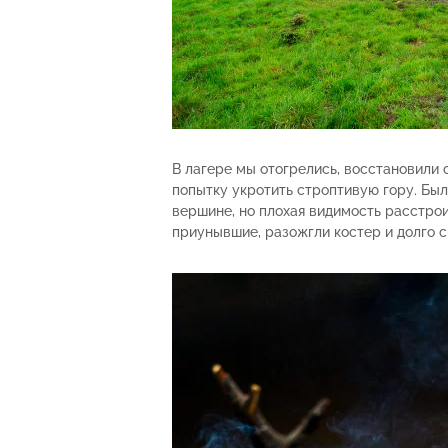
В лагере мы отогрелись, восстановили
попытку укротить строптивую гору. Бы
вершине, но плохая видимость расстро
приунывшие, разожгли костер и долго с