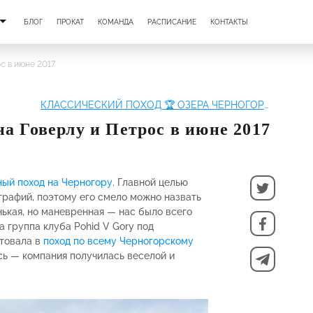
БЛОГ
ПРОКАТ
КОМАНДА
РАСПИСАНИЕ
КОНТАКТЫ
с в июне 2017
КЛАССИЧЕСКИЙ ПОХОД 🏆 ОЗЕРА ЧЕРНОГОРЫ | ВОСХОЖДЕНИЕ НА ГОВЕРЛУ И ПЕТРОС
на Говерлу и Петрос в июне 2017
ный поход на Черногору
. Главной целью
графий, поэтому его смело можно назвать
нькая, но маневренная — нас было всего
а группа клуба Pohid V Gory под
ртовала в
поход по всему Черногорскому
сь — компания получилась веселой и