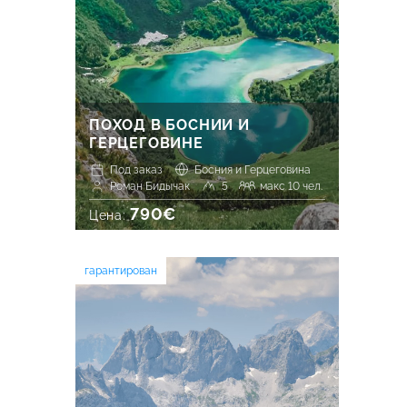
ПОХОД В БОСНИИ И
ГЕРЦЕГОВИНЕ
Под заказ
Босния и Герцеговина
Роман Бидычак
5
макс 10 чел.
790€
Цена:
гарантирован