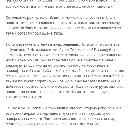
ног сделайте по 50 сжиманий-разжиманий пальцев в обуви. По
возможности, помогите растереть замерзшие руки товарищу.
Согревание рук на теле
. Ваше тепло можно направить к рукам,
просто поместив их ближе к центру тела, желательно под одежду,
как можно ближе к коже. Наиболее теплые места на человеческом
теле – области подмышек и паха.
Использование альтернативных решений
. Потеряли перчатки или
забыли дома? Не ожидали, что будет ТАК холодно? Попробуйте
заменить перчатки. Легче всего это сделать, одев на руки запасные
носки. Конечно, чем они теплее, тем лучше. В холодную и очень
влажную погоду иногда есть смысл сверху на носок надеть
целлофановый пакет либо какой-то чехол. Закрепите его на запястье
резинкой или веревкой, бинтом. Легко намотанный эластичный бинт
так же поможет согреть руки. Только сильно не затягивайте, иначе
добьетесь противоположного эффекта! Подвижности руки, одетой в
носок вполне достаточно для того, чтобы идти, держа в руке
треккиноговые палки.
Так же можно надеть на руку шапку или баф, вторую руку можно в
это время держать в кармане, в рукаве или за пазухой, руки
попеременно менять. Для передвижения по не очень сложному
рельефу одной руки «на свободе» вам должно хватить.