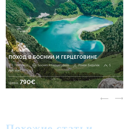
ПОХОД В БОСНИИ И ГЕРЦЕГОВИНЕ
Под заказ
Босния и Герцеговина
Роман Бидычак
5
макс 10 чел.
790€
Цена:
Похожие статьи