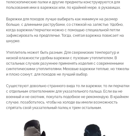
телескопические палки и другие предметы конструируются для
пользования ими в варежках или, по крайней мере, в рукавицах.
Варежки для походов лучше выбирать как минимум на размер
больше, с длинными раструбами, со стяжкой на запястье. Удобно,
когда варежки/перчатки можно с помощью специальной петли
зафиксировать на предплечье. Тогда, снятая варежка повисает на
шнурке.
Утеплитель может быть разным. Для сверхнизких температур и
низкой влажности удобны варежки с пуховым утеплителем. В
остальных случаях разумнее применять изделия с современными
синтетическими утеплителями. Меховые варежки теплые, но тяжелы
и плохо сохнут, для походов не лучший выбор.
Существуют довольно странного вида то ли варежки, то ли перчатки
с отдельным ответвлением для указательного пальца. Если вы не
военный и не охотник, покупать подобное не рекомендую. В крайнем
случае, позаботьтесь, чтобы на холоде вы имели возможность
спрятать свой указательный палец к трем остальным.