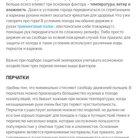
больше всего влияют три основных фактора –
температура, ветер и
влажность
. Даже в условиях города передвигаться со спрятанными
в карманы руками может оказаться чреватым для здоровья. Что уже
говорить про горы! В условиях похода мы обычно держим в
руках
треккинговые палки
, или помогаем себе (товарищу) с
помощью рук передвигаться по сложному рельефу. Либо просто
держим их на свободе на всякий пожарный случай. Как правило, для
защиты от холода в таких условиях используют различные виды
перчаток и варежек.
Важно при подборе защитной экипировки учитывать возможное
воздействие трех перечисленных выше факторов.
ПЕРЧАТКИ
Удобны тем, что минимально стесняют свободу движений пальцев. В
перчатках можно производить большинство нужных в походе
манипуляций, что бывает важным при низких температурах, когда
незащищенные руки очень быстро теряют чувствительность.
Перчаток существует великое множество моделей, но далеко не
все они хорошо подходят для походов в горы и путешествий. Ниже я
перечислю несколько видов, которые заслуженно пользуются
популярностью у опытных туристов и альпинистов. Основным
критерием являются применяемые материалы. Как правило, для
современных туристических перчаток применяются искусственные