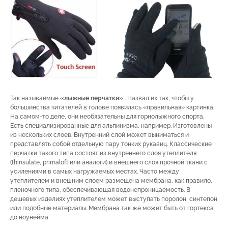
Так называемые
«лыжные перчатки»
. Назвал их так, чтобы у
большинства читателей в голове появилась «правильная» картинка.
На самом-то деле, они необязательны для горнолыжного спорта.
Есть специализированные для альпинизма, например. Изготовлены
из нескольких слоев. Внутренний слой может выниматься и
представлять собой отдельную пару тонких рукавиц. Классические
перчатки такого типа состоят из внутреннего слоя утеплителя
(thinsulate, primaloft или аналоги) и внешнего слоя прочной ткани с
усилениями в самых нагружаемых местах. Часто между
утеплителем и внешним слоем размещена мембрана, как правило,
пленочного типа, обеспечивающая водонепроницаемость. В
дешевых изделиях утеплителем может выступать поролон, синтепон
или подобные материалы. Мембрана так же может быть от гортекса
до ноунейма.