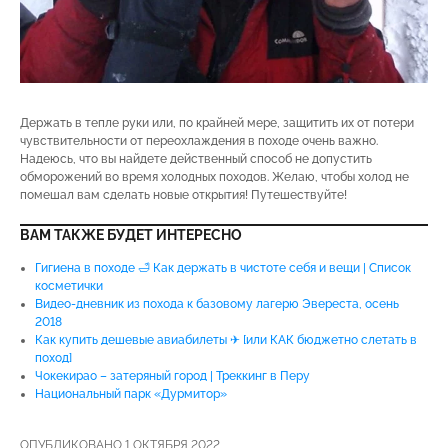
Держать в тепле руки или, по крайней мере, защитить их от потери
чувствительности от переохлаждения в походе очень важно.
Надеюсь, что вы найдете действенный способ не допустить
обморожений во время холодных походов. Желаю, чтобы холод не
помешал вам сделать новые открытия! Путешествуйте!
ВАМ ТАКЖЕ БУДЕТ ИНТЕРЕСНО
Гигиена в походе 🛁 Как держать в чистоте себя и вещи | Список
косметички
Видео-дневник из похода к базовому лагерю Эвереста, осень
2018
Как купить дешевые авиабилеты ✈ [или КАК бюджетно слетать в
поход]
Чокекирао – затеряный город | Треккинг в Перу
Национальный парк «Дурмитор»
ОПУБЛИКОВАНО 1 ОКТЯБРЯ 2022