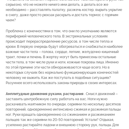
серьезно, что не можете ничего ими делать, а делать все же
необходимо – расставлять палатку, разжечь костер, вырыть укрытие
в снегу, даже просто рюкзак раскрыть и достать термос с горячим
чаем?
Проблема с конечностями в том, что они по умолчанию являются
периферией человеческого тела. В экстремальных условиях
происходит перераспределение ресурсов, в том числе тепла и
крови. В первую очередь будут обогреваться и снабжаться наиболее
важные части тела – голова, сердце, легкие, желудочно-кишечный
тракт, почки и печень. В жертву могут быть принесены остальные
части тела, в том числе руки и ноги, кожные покровы лица. Именно
по этой причине эти части обмораживаются чаще всего. Но в
некоторых случаях без нормально функционирующих конечностей
человеку не выжить. Как же поступать в подобных ситуациях?
Разумнее всего использовать законы природы в своих интересах.
Амплитудные движения руками, растирания
. Смысл движений –
заставить центробежную силу работать на вас. Ноги нужно
раскачивать маятником по очереди, сериями по нескольку десятков
повторений, одновременно интенсивно сжимая и разжимая пальцы
ног. Руки вращать одновременно со сжиманием и разжиманием
пальцев так же сериями по 20-50 повторений. Устали? Отдыхая,
усиленно растирайте ладони и внешнюю сторону рук, пальцы. Для