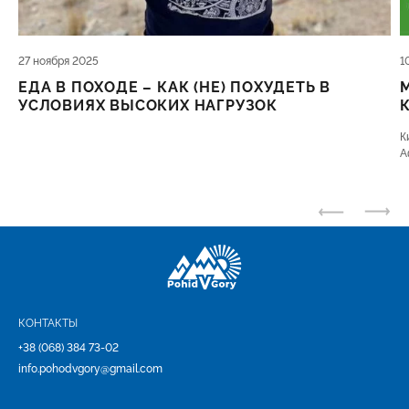
27 ноября 2025
1
ЕДА В ПОХОДЕ – КАК (НЕ) ПОХУДЕТЬ В
УСЛОВИЯХ ВЫСОКИХ НАГРУЗОК
К
А
К
к
КОНТАКТЫ
+38 (068) 384 73-02
info.pohodvgory@gmail.com