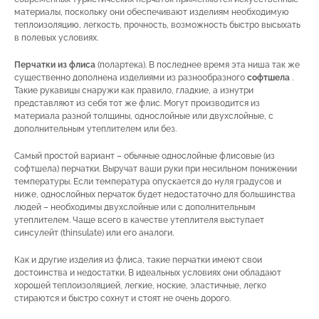
материалы, поскольку они обеспечивают изделиям необходимую
теплоизоляцию, легкость, прочность, возможность быстро высыхать
в полевых условиях.
Перчатки из флиса
(полартека). В последнее время эта ниша так же
существенно дополнена изделиями из разнообразного
софтшела
.
Такие рукавицы снаружи как правило, гладкие, а изнутри
представляют из себя тот же флис. Могут производится из
материала разной толщины, однослойные или двухслойные, с
дополнительным утеплителем или без.
Самый простой вариант – обычные однослойные флисовые (из
софтшела) перчатки. Выручат ваши руки при несильном понижении
температуры. Если температура опускается до нуля градусов и
ниже, однослойных перчаток будет недостаточно для большинства
людей – необходимы двухслойные или с дополнительным
утеплителем. Чаще всего в качестве утеплителя выступает
синсулейт (thinsulate) или его аналоги.
Как и другие изделия из флиса, такие перчатки имеют свои
достоинства и недостатки. В идеальных условиях они обладают
хорошей теплоизоляцией, легкие, ноские, эластичные, легко
стираются и быстро сохнут и стоят не очень дорого.