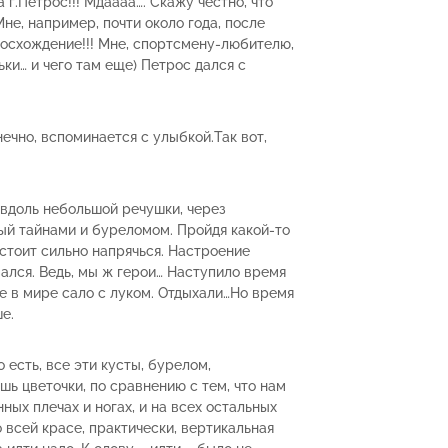
г.Петрос!!! Мдаааа…. Скажу честно, что
не, например, почти около года, после
восхождение!!! Мне, спортсмену-любителю,
ьки… и чего там еще) Петрос дался с
нечно, вспоминается с улыбкой.Так вот,
вдоль небольшой речушки, через
ый тайнами и буреломом. Пройдя какой-то
дстоит сильно напрячься. Настроение
вался. Ведь, мы ж герои… Наступило время
е в мире сало с луком. Отдыхали…Но время
е.
 есть, все эти кусты, бурелом,
шь цветочки, по сравнению с тем, что нам
ных плечах и ногах, и на всех остальных
 всей красе, практически, вертикальная