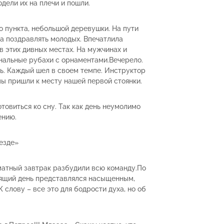
дели их на плечи и пошли.
о пункта, небольшой деревушки. На пути
а поздравлять молодых. Впечатлила
в этих дивных местах. На мужчинах и
нальные рубахи с орнаментами.Вечерело.
сь. Каждый шел в своем темпе. Инструктор
 мы пришли к месту нашей первой стоянки.
отовиться ко сну. Так как день неумолимо
ению.
езде»
матный завтрак разбудили всю команду.По
оящий день представлялся насыщенным,
слову – все это для бодрости духа, но об