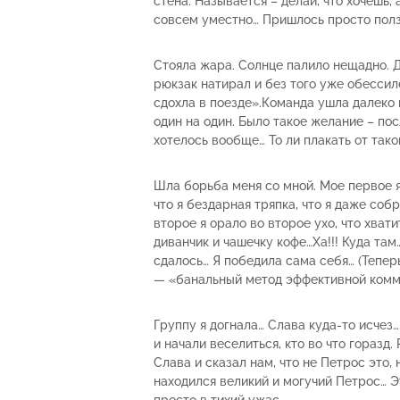
стена. Называется – делай, что хочешь, 
совсем уместно… Пришлось просто полз
Стояла жара. Солнце палило нещадно. 
рюкзак натирал и без того уже обессил
сдохла в поезде».Команда ушла далеко 
один на один. Было такое желание – пос
хотелось вообще… То ли плакать от таког
Шла борьба меня со мной. Мое первое я
что я бездарная тряпка, что я даже собр
второе я орало во второе ухо, что хвати
диванчик и чашечку кофе…Ха!!! Куда там
сдалось… Я победила сама себя… (Тепер
— «банальный метод эффективной комм
Группу я догнала… Слава куда-то исчез…
и начали веселиться, кто во что горазд.
Слава и сказал нам, что не Петрос это, 
находился великий и могучий Петрос… Э