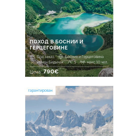
ПОХОД В БОСНИИ И
ГЕРЦЕГОВИНЕ
Под заказ
Босния и Герцеговина
Роман Бидычак
5
макс 10 чел.
790€
Цена:
гарантирован