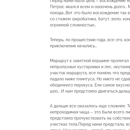
Перед нами была цель – восхождение на 
Петрос икался всем и оооочень долго… М
похода…Вот это было восхождение так 
со стажем (акробатика, батут, вело, кон
огромной сложностью…
Теперь, по прошествии года, все это, ко
приключения начались…
Маршрут к заветной вершине пролегал 
непролазные кустарники и лес, окутанн
участок маршрута, все поняли, что пре
падало ниже плинтуса. Но никто не сда
обеденного перекуса. Ели самое вкусно
шло… И нам предстояло двигаться дальш
А дальше все оказалось еще сложнее. То
непроходимая чаща – это были всего ли
предстояло прочувствовать на собствен
участках тела.Перед нами предстала, во