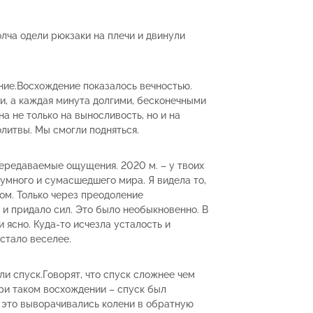
лча одели рюкзаки на плечи и двинули
ние.Восхождение показалось вечностью.
и, а каждая минута долгими, бесконечными
а не только на выносливость, но и на
олитвы. Мы смогли подняться.
епередаваемые ощущения. 2020 м. – у твоих
зумного и сумасшедшего мира. Я видела то,
ом. Только через преодоление
и и придало сил. Это было необыкновенно. В
и ясно. Куда-то исчезла усталость и
стало веселее.
и спуск.Говорят, что спуск сложнее чем
При таком восхождении – спуск был
к это выворачивались колени в обратную