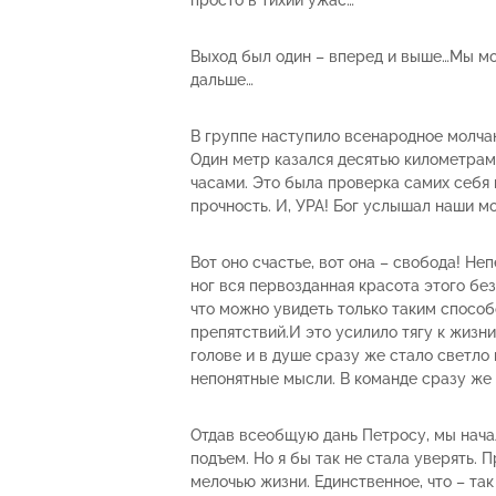
просто в тихий ужас…
Выход был один – вперед и выше…Мы мо
дальше…
В группе наступило всенародное молча
Один метр казался десятью километрам
часами. Это была проверка самих себя н
прочность. И, УРА! Бог услышал наши м
Вот оно счастье, вот она – свобода! Н
ног вся первозданная красота этого бе
что можно увидеть только таким способ
препятствий.И это усилило тягу к жизн
голове и в душе сразу же стало светло 
непонятные мысли. В команде сразу же 
Отдав всеобщую дань Петросу, мы начал
подъем. Но я бы так не стала уверять. 
мелочью жизни. Единственное, что – та