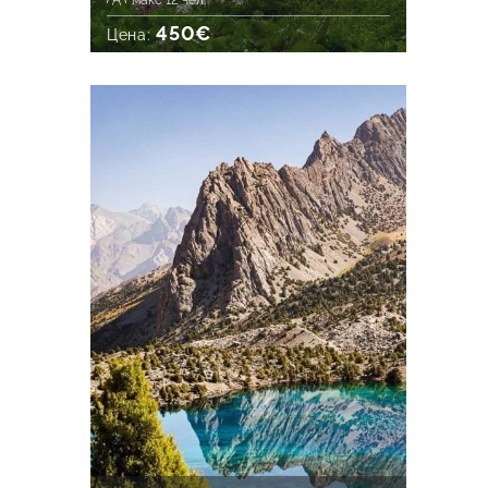
макс 12 чел.
450€
Цена: