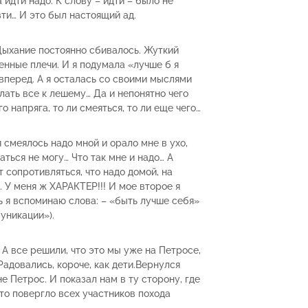
а идти надо. К слову – идти – было не
ти… И это был настоящий ад.
Дыхание постоянно сбивалось. Жуткий
енные плечи. И я подумала «лучше б я
вперед. А я осталась со своими мыслями
лать все к лешему… Да и непонятно чего
о напряга, то ли смеяться, то ли еще чего…
 смеялось надо мной и орало мне в ухо,
аться не могу… Что так мне и надо… А
т сопротивляться, что надо домой, на
… У меня ж ХАРАКТЕР!!! И мое второе я
ь я вспоминаю слова: – «быть лучше себя»
уникации»).
 А все решили, что это мы уже на Петросе,
 Радовались, короче, как дети.Вернулся
не Петрос. И показал нам в ту сторону, где
то повергло всех участников похода