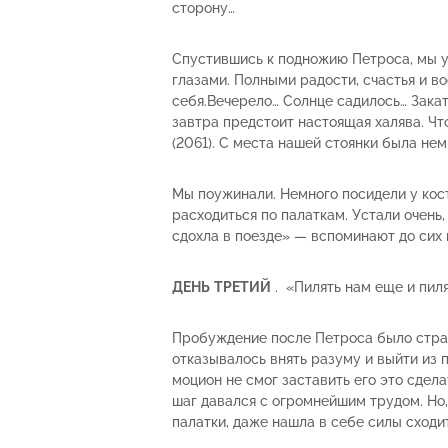
сторону…
Спустившись к подножию Петроса, мы у
глазами. Полными радости, счастья и в
себя.Вечерело… Солнце садилось… Закат
завтра предстоит настоящая халява. Ч
(2061). С места нашей стоянки была не
Мы поужинали. Немного посидели у кост
расходиться по палаткам. Устали очень, 
сдохла в поезде» — вспоминают до сих 
ДЕНЬ
ТРЕТИЙ
. «Пилять нам еще и пиля
Пробуждение после Петроса было страш
отказывалось внять разуму и выйти из 
моцион не смог заставить его это сдел
шаг давался с огромнейшим трудом. Но,
палатки, даже нашла в себе силы сходит