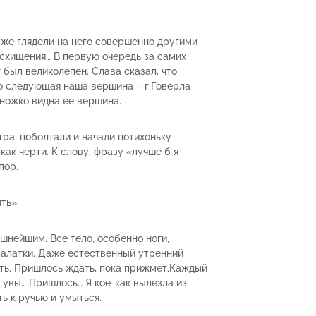
же глядели на него совершенно другими
осхищения… В первую очередь за самих
 был великолепен. Слава сказал, что
то следующая наша вершина – г.Говерла
множко видна ее вершина.
ра, поболтали и начали потихоньку
как черти. К слову, фразу «лучше б я
пор.
ть».
нейшим. Все тело, особенно ноги,
палатки. Даже естественный утренний
ать. Пришлось ждать, пока прижмет.Каждый
 увы… Пришлось… Я кое-как вылезла из
ь к ручью и умыться.