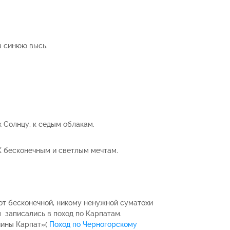
в синюю высь.
к Солнцу, к седым облакам.
 бесконечным и светлым мечтам.
от бесконечной, никому ненужной суматохи
 записались в поход по Карпатам.
ины Карпат»(
Поход по Черногорскому