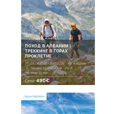
ПОХОД В АЛБАНИИ |
ТРЕККИНГ В ГОРАХ
ПРОКЛЕТИЕ
05.09.2026 - 11.09.2026
Албания
Оксана Артемовская
5
макс 15 чел.
490€
Цена:
гарантирован