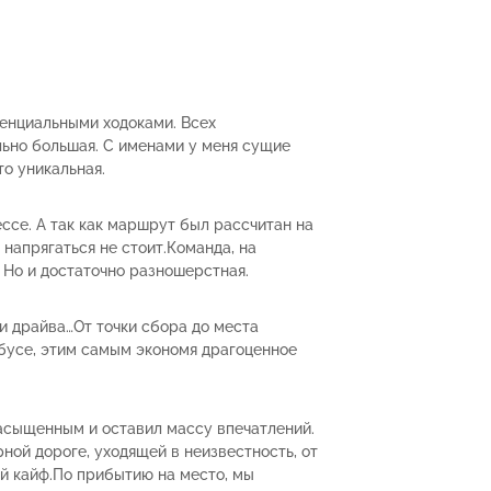
енциальными ходоками. Всех
льно большая. С именами у меня сущие
то уникальная.
ссе. А так как маршрут был рассчитан на
е напрягаться не стоит.Команда, на
. Но и достаточно разношерстная.
и драйва…От точки сбора до места
бусе, этим самым экономя драгоценное
насыщенным и оставил массу впечатлений.
рной дороге, уходящей в неизвестность, от
й кайф.По прибытию на место, мы