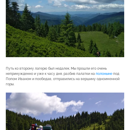
Путь ко второму лагерю был недалек. Мы прошли его очень
непринужденно и уже к часу дня, разбив палатки на
полоныне
под
Попом Иваном и пообедав, отправились на вершину одноименной
горы.