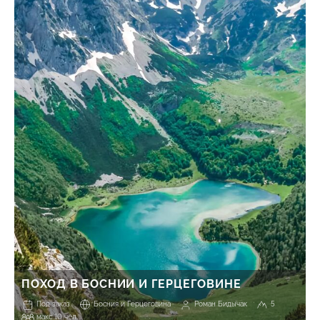
ПОХОД В БОСНИИ И ГЕРЦЕГОВИНЕ
Под заказ
Босния и Герцеговина
Роман Бидычак
5
макс 10 чел.