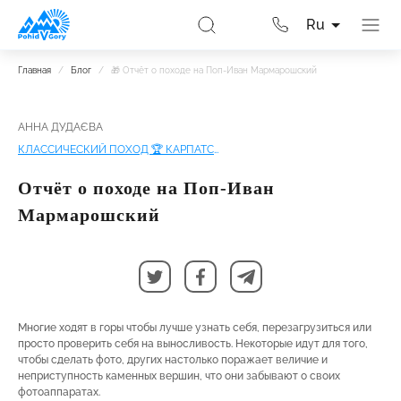
Ru
Главная
/
Блог
/
🎁 Отчёт о походе на Поп-Иван Мармарошский
АННА ДУДАЄВА
КЛАССИЧЕСКИЙ ПОХОД 🏆 КАРПАТСКИЕ АЛЬПЫ | ПОП-ИВАН МАРМАРОШСКИЙ
Отчёт о походе на Поп-Иван
Мармарошский
Многие ходят в горы чтобы лучше узнать себя, перезагрузиться или
просто проверить себя на выносливость. Некоторые идут для того,
чтобы сделать фото, других настолько поражает величие и
неприступность каменных вершин, что они забывают о своих
фотоаппаратах.