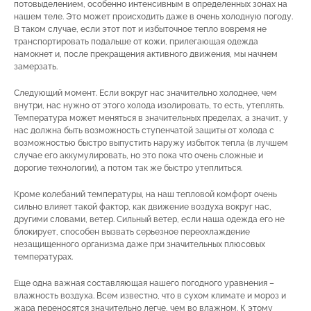
потовыделением, особенно интенсивным в определенных зонах на
нашем теле. Это может происходить даже в очень холодную погоду.
В таком случае, если этот пот и избыточное тепло вовремя не
транспортировать подальше от кожи, прилегающая одежда
намокнет и, после прекращения активного движения, мы начнем
замерзать.
Следующий момент. Если вокруг нас значительно холоднее, чем
внутри, нас нужно от этого холода изолировать, то есть, утеплять.
Температура может меняться в значительных пределах, а значит, у
нас должна быть возможность ступенчатой защиты от холода с
возможностью быстро выпустить наружу избыток тепла (в лучшем
случае его аккумулировать, но это пока что очень сложные и
дорогие технологии), а потом так же быстро утеплиться.
Кроме колебаний температуры, на наш тепловой комфорт очень
сильно влияет такой фактор, как движение воздуха вокруг нас,
другими словами, ветер. Сильный ветер, если наша одежда его не
блокирует, способен вызвать серьезное переохлаждение
незащищенного организма даже при значительных плюсовых
температурах.
Еще одна важная составляющая нашего погодного уравнения –
влажность воздуха. Всем известно, что в сухом климате и мороз и
жара переносятся значительно легче, чем во влажном. К этому