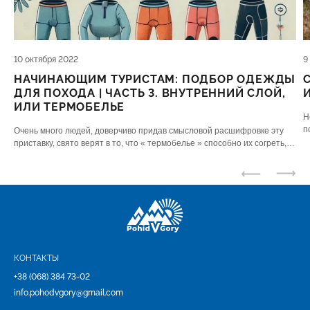
10 октября 2022
9
НАЧИНАЮЩИМ ТУРИСТАМ: ПОДБОР ОДЕЖДЫ
ДЛЯ ПОХОДА | ЧАСТЬ 3. ВНУТРЕННИЙ СЛОЙ,
ИЛИ ТЕРМОБЕЛЬЕ
Н
п
Очень много людей, доверчиво придав смысловой расшифровке эту
д
приставку, свято верят в то, что « термобелье » способно их согреть,
так ли это? Ответ: скорее нет, чем да.
КОНТАКТЫ
+38 (068) 384 73-02
info.pohodvgory@gmail.com