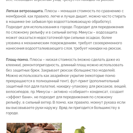
Легкая ветрозащита.
Плюсы – меньшая стоимость по сравнению с
мембраной, как правило, легче и лучше дышит, можно часто стирать
в машинке (не забывая про водоотталкивающую обработку).
Подходит для использования в городе. Подходит для передвижения
по сложному рельефу и в сильный ветер. Минусы – водозащита
может оказаться недостаточной при сильных осадках, более
уязвима к механическим повреждениям, требует своевременного
нанесения водоотталкивающего слоя, требует накидки на рюкзак.
Плащ-пончо.
Плюсы – низкая стоимость (можно сделать даже из
клеенки), ремонтопригодность, длинный плащ можно использовать
без защитных брюк. Закрывает рюкзак (большинство моделей).
Можно использовать как аварийное укрытие (некоторые пончо
превращаются в полноценный тент), фут-принт (дополнительный
защитный пол ддля палатки), накидку-упаковку для рюкзаков, вещей,
велосипедов, пр. Минусы – активно «собирает» конденсат, создает
«эффект бани», не подходит для передвижения по сложному
рельефу, в сильный ветер. В пончо, как правило, мокнут рукава если
вы высовываете руки наружу. Вряд ли пригодится большинству в
городе.