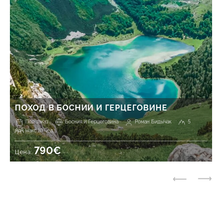
ПОХОД В БОСНИИ И ГЕРЦЕГОВИНЕ
Под заказ
Босния и Герцеговина
Роман Бидычак
5
макс 10 чел.
790€
Цена: