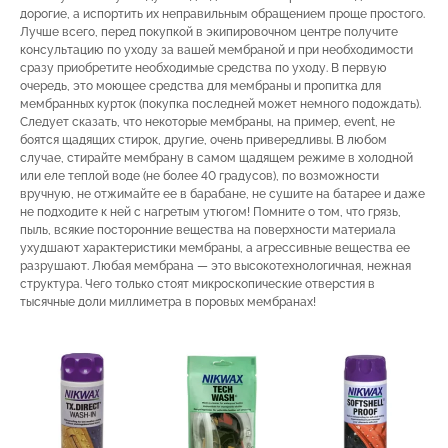
дорогие, а испортить их неправильным обращением проще простого.
Лучше всего, перед покупкой в экипировочном центре получите
консультацию по уходу за вашей мембраной и при необходимости
сразу приобретите необходимые средства по уходу. В первую
очередь, это моющее средства для мембраны и пропитка для
мембранных курток (покупка последней может немного подождать).
Следует сказать, что некоторые мембраны, на пример, event, не
боятся щадящих стирок, другие, очень привередливы. В любом
случае, стирайте мембрану в самом щадящем режиме в холодной
или еле теплой воде (не более 40 градусов), по возможности
вручную, не отжимайте ее в барабане, не сушите на батарее и даже
не подходите к ней с нагретым утюгом! Помните о том, что грязь,
пыль, всякие посторонние вещества на поверхности материала
ухудшают характеристики мембраны, а агрессивные вещества ее
разрушают. Любая мембрана — это высокотехнологичная, нежная
структура. Чего только стоят микроскопические отверстия в
тысячные доли миллиметра в поровых мембранах!