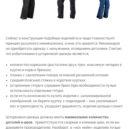
Сейчас в конструкции подобных изделий все чаще главенствует
принцип разумного минимализма, и мне это нравится. Рекомендую
не приобретать одежду с ненужными, излишними деталями. Считаю,
что избыточными в штормовой одежде являются:
множество карманов (достаточно двух-трех, максимум четырех в
куртке и пары в брюках);
планка с заклепками поверх основной разъемной молнии;
средняя (поясная) стяжка в коротких куртках;
встроенные гетры в середине брюк (при необходимости лучше
использовать отдельные гетры);
если есть возможность купить изделия с заламинированой
мембранной, не берите куртку с подкладкой – она увеличивает
вес и громоздкость, ухудшает дышимость, изделие дольше сохнет.
Штормовая одежда должна иметь
минимальное количество
деталей и швов
, приветствуются сварные и клееные швы, если вы
доверяете производителю. Наоборот, в «ноу нейм» изделиях лучше