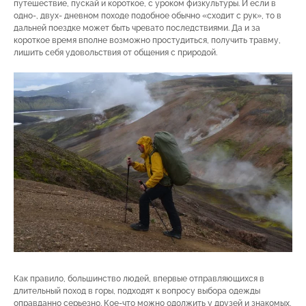
путешествие, пускай и короткое, с уроком физкультуры. И если в
одно-, двух- дневном походе подобное обычно «сходит с рук», то в
дальней поездке может быть чревато последствиями. Да и за
короткое время вполне возможно простудиться, получить травму,
лишить себя удовольствия от общения с природой.
Как правило, большинство людей, впервые отправляющихся в
длительный поход в горы, подходят к вопросу выбора одежды
оправданно серьезно. Кое-что можно одолжить у друзей и знакомых,