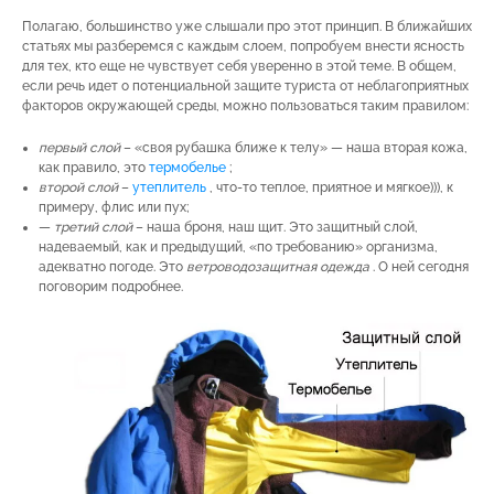
Полагаю, большинство уже слышали про этот принцип. В ближайших
статьях мы разберемся с каждым слоем, попробуем внести ясность
для тех, кто еще не чувствует себя уверенно в этой теме. В общем,
если речь идет о потенциальной защите туриста от неблагоприятных
факторов окружающей среды, можно пользоваться таким правилом:
первый слой
– «своя рубашка ближе к телу» — наша вторая кожа,
как правило, это
термобелье
;
второй слой
–
утеплитель
, что-то теплое, приятное и мягкое))), к
примеру, флис или пух;
—
третий слой
– наша броня, наш щит. Это защитный слой,
надеваемый, как и предыдущий, «по требованию» организма,
адекватно погоде. Это
ветроводозащитная одежда
. О ней сегодня
поговорим подробнее.