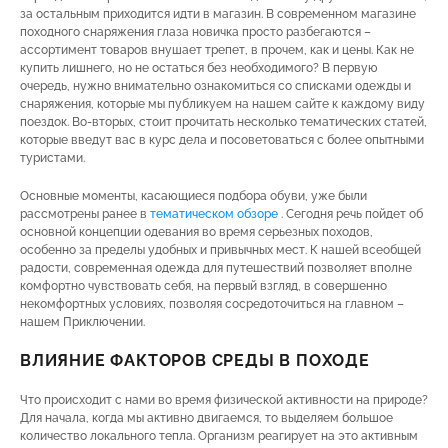
за остальным приходится идти в магазин. В современном магазине
походного снаряжения глаза новичка просто разбегаются –
ассортимент товаров внушает трепет, в прочем, как и цены. Как не
купить лишнего, но не остаться без необходимого? В первую
очередь, нужно внимательно ознакомиться со списками одежды и
снаряжения, которые мы публикуем на нашем сайте к каждому виду
поездок. Во-вторых, стоит прочитать несколько тематических статей,
которые введут вас в курс дела и посоветоваться с более опытными
туристами.
Основные моменты, касающиеся подбора обуви, уже были
рассмотрены ранее в
тематическом обзоре
. Сегодня речь пойдет об
основной концепции одевания во время серьезных походов,
особенно за пределы удобных и привычных мест. К нашей всеобщей
радости, современная одежда для путешествий позволяет вполне
комфортно чувствовать себя, на первый взгляд, в совершенно
некомфортных условиях, позволяя сосредоточиться на главном –
нашем Приключении.
ВЛИЯНИЕ ФАКТОРОВ СРЕДЫ В ПОХОДЕ
Что происходит с нами во время физической активности на природе?
Для начала, когда мы активно двигаемся, то выделяем большое
количество локального тепла. Организм реагирует на это активным