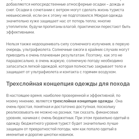
добавляются непосредственные атмосферные осадки – дождь и
снег. Осадки в сочетании с ветром могут сделать жизнь туриста
невыносимой, если он к этому не подготовился. Мокрая одежда
значительно хуже защищает нас от потерь тепла; многие
утеплители, будучи пропитаны влагой, практически перестают быть
эффективными.
Нельзя также недооценивать силу солнечного излучения, в первую
очередь, ультрафиолета. Солнечные ожоги в крайних случаях могут
приводить к очень плачевным результатам. Поэтому, как это не
парадоксально, в очень жаркую, солнечную погоду необходимо
запасаться легкой одеждой, которая полностью закрывает тело и
защищает от ультрафиолета и контакта с горячим воздухом.
Трехслойная концепция одежды для похода
В настоящее время, наиболее проверенной и эффективной, по
моему мнению, является
трехслойная концепция одежды
. Она
очень простая, понятная и достаточно доступная, поскольку
реализовывать ее можно на разных, так сказать, финансовых
уровнях, начиная с очень бюджетных. При этом правильно одетый в
одежду бюджетного уровня турист будет значительно лучше
защищен от превратностей погоды, чем как попало одетый в
именитые и дорогие шмотки новичок.