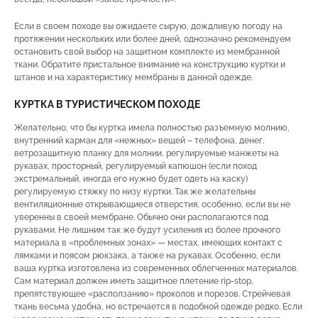
Если в своем походе вы ожидаете сырую, дождливую погоду на
протяжении нескольких или более дней, однозначно рекомендуем
остановить свой выбор на защитном комплекте из мембранной
ткани. Обратите пристальное внимание на конструкцию куртки и
штанов и на характеристику мембраны в данной одежде.
КУРТКА В ТУРИСТИЧЕСКОМ ПОХОДЕ
Желательно, что бы куртка имела полностью разъемную молнию,
внутренний карман для «нежных» вещей – телефона, денег,
ветрозащитную планку для молнии, регулируемые манжеты на
рукавах, просторный, регулируемый капюшон (если поход
экстремальный, иногда его нужно будет одеть на каску)
регулируемую стяжку по низу куртки. Так же желательны
вентиляционные открывающиеся отверстия, особенно, если вы не
уверенны в своей мембране. Обычно они располагаются под
рукавами. Не лишним так же будут усиления из более прочного
материала в «проблемных зонах» — местах, имеющих контакт с
лямками и поясом рюкзака, а также на рукавах. Особенно, если
ваша куртка изготовлена из современных облегченных материалов.
Сам материал должен иметь защитное плетение rip-stop,
препятствующее «расползанию» проколов и порезов. Стрейчевая
ткань весьма удобна, но встречается в подобной одежде редко. Если