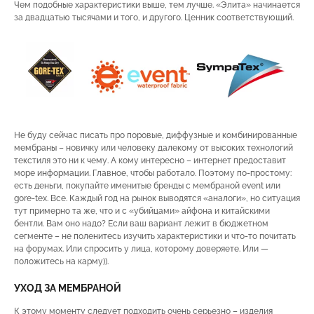
Чем подобные характеристики выше, тем лучше. «Элита» начинается
за двадцатью тысячами и того, и другого. Ценник соответствующий.
Не буду сейчас писать про поровые, диффузные и комбинированные
мембраны – новичку или человеку далекому от высоких технологий
текстиля это ни к чему. А кому интересно – интернет предоставит
море информации. Главное, чтобы работало. Поэтому по-простому:
есть деньги, покупайте именитые бренды с мембраной event или
gore-tex. Все. Каждый год на рынок выводятся «аналоги», но ситуация
тут примерно та же, что и с «убийцами» айфона и китайскими
бентли. Вам оно надо? Если ваш вариант лежит в бюджетном
сегменте – не поленитесь изучить характеристики и что-то почитать
на форумах. Или спросить у лица, которому доверяете. Или —
положитесь на карму)).
УХОД ЗА МЕМБРАНОЙ
К этому моменту следует подходить очень серьезно – изделия