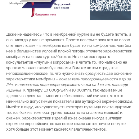
Даже не надейтесь, что в мембранной куртке вы не будете потеть, и
она никогда у вас не промокнет. Просто поверьте пока что на слово
опытным людям – в мембране вам будет точно комфортнее, чем без
нее в большинстве условий плохой погоды. Уточните характеристики
мембраны на своих куртке/брюках. Не ленитесь терзать
консультантов «глупыми вопросами» и читать то, что написано на
ярлыках маааленькими буквочками. Вам же потом страдать в
неподходящей одежде. То, что нужно знать сразу: есть две основные
характеристики мембраны –
показатель паропроницаемости в гр. за
24ч
, и
показатель водонепроницаемости в мм на 1 кв. см. площади
изделия
. К примеру: 10 000g/24h и 10 000mm, так называемые
«десять на десять» — многие не без оснований считают, что это
минимально допустимые показатели для аутдорной верхней одежды.
Имейте в виду, что существует некоторая путаница со стандартами
тестов (как и в температурных показателях спальных мешков) и,
скажем, характеристики изделий из-за океана иногда выглядят
скромнее европейских, но как потом оказывается, ничем не хуже.
Хотя больше этот момент касается палаточных тентов.