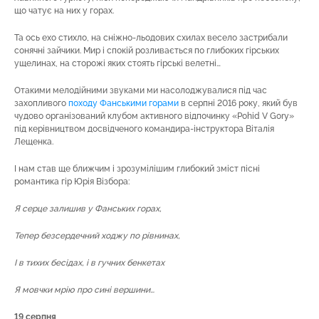
що чатує на них у горах.
Та ось ехо стихло, на сніжно-льодових схилах весело застрибали
сонячні зайчики. Мир і спокій розливається по глибоких гірських
ущелинах, на сторожі яких стоять гірські велетні…
Отакими мелодійними звуками ми насолоджувалися під час
захопливого
походу Фанськими горами
в серпні 2016 року, який був
чудово організований клубом активного відпочинку «Pohid V Gory»
під керівництвом досвідченого командира-інструктора Віталія
Лещенка.
І нам став ще ближчим і зрозумілішим глибокий зміст пісні
романтика гір Юрія Візбора:
Я серце залишив у Фанських горах,
Тепер безсердечний ходжу по рівнинах,
І в тихих бесідах, і в гучних бенкетах
Я мовчки мрію про сині вершини…
19 серпня