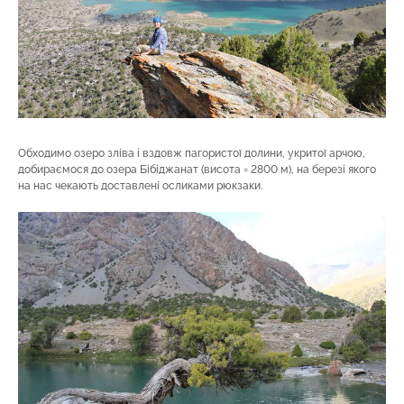
Обходимо озеро зліва і вздовж пагористої долини, укритої арчою,
добираємося до озера Бібіджанат (висота = 2800 м), на березі якого
на нас чекають доставлені осликами рюкзаки.