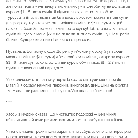
довезти до Topchanа за 5 тисяч сумів, я погодився. По дорозі він тут
же почав пхати мені пачку з тисячами сумів для обміну на долари за
курсом $1 – 5 тисяч сумів. Я відмовлявся, але потім, щоб не
турбувати Віталія, який мав біля входу в хостел позичити мені суми
для розрахунку з таксистом, вирішив поміняти $5 на суми. А цей
нахаба забрав $5 і каже, що ми в розрахунку! Тобто, замість 5 тисяч
сумів він здер із мене $5! А це як не як 30 тисяч сумів – у шість разів
більше! Суперечки з ним ні до чого не привели…
Ну, гаразд, Бог йому суддя! До речі, у м’ясному кіоску (тут всюди
можна поміняти $ на суми) я без проблем поміняв долари за курсом:
$1 – 6 тисяч сумів, хоча офіційний курс в обмінниках $1 – 2,8 тисячі
сумів. Непоясненний парадокс!
У невеликому магазинчику поряд із хостелом, куди мене привів
Віталій, я одразу накупив персиків, винограду, динь. Ціни на фрукти
тут у два-три рази менші, ніж у нас. Усе солодке й смачне!
* * *
Хтось із мудрих сказав, що мистецтво подорожі — це вміння
обходитися зайвими речами, взятими замість забутих потрібних.
У мене вийшов трохи інший варіант: я не забув, але погано перевірив
перед виїздом. Перед прогулянкою Ташкентом вирішив перевірити