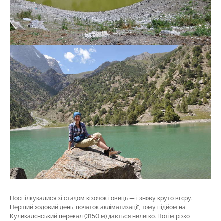
Поспілкувалися зі стадом кізочок і овець — і знову круто вгору.
Перший ходовий день, початок акліматизації, тому підйом на
Куликалонський перевал (3150 м) дається нелегко. Потім різко