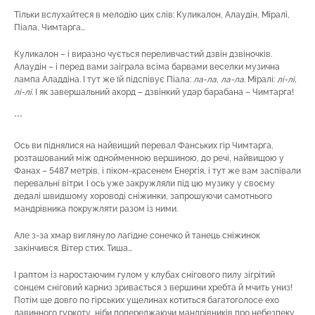
Тільки вслухайтеся в мелодію цих слів: Куликалон, Алаудін, Міралі,
Піала, Чимтарга…
Куликалон – і виразно чується переливчастий дзвін дзвіночків.
Алаудін – і перед вами заіграла всіма барвами веселки музична
лампа Аладдіна. І тут же їй підспівує Піала:
ла-ла, ла-ла
. Міралі:
лі-лі,
лі-лі.
І як завершальний акорд – дзвінкий удар барабана – Чимтарга!
***
Ось ви піднялися на найвищий перевал Фанських гір Чимтарга,
розташований між однойменною вершиною, до речі, найвищою у
Фанах – 5487 метрів, і піком-красенем Енергія, і тут же вам заспівали
перевальні вітри. І ось уже закружляли під цю музику у своєму
дедалі швидшому хороводі сніжинки, запрошуючи самотнього
мандрівника покружляти разом із ними.
Але з-за хмар виглянуло лагідне сонечко й танець сніжинок
закінчився. Вітер стих. Тиша…
І раптом із наростаючим гулом у клубах снігового пилу зігрітий
сонцем сніговий карниз зривається з вершини хребта й мчить униз!
Потім ще довго по гірських ущелинах котиться багатоголосе ехо
лавинного гуркоту, ніби попереджаючи мандрівників про небезпеку,