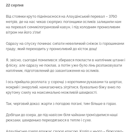
22 серпня
Від стоянки круто піднімаємося на Алаудінський перевал – 3760
метрів, де на нас чекав сюрприз: погонщики осликів залишили нам
на перевалі семикілограмовий кавун, і під холодним пронизливим
вітром ми його з’їли!
Одразу на спуску починає сипати невеличкий сніжок із горошинами
граду, який переходить у пронизливий до кісток дощ!
Я, звісно, сьогодні помилився: збирався покласти в наплічник штани і
фліску, але одразу не поклав, а потім уже було лінь розпаковувати
наплічник, підготовлений до завантаження на осликів.
І ось прийшла розплата: у сорочці з короткими рукавами та шортах,
мокрий і змерзлий, намагаючись зігрітися, буквально біжу вниз по
крутому схилу на максимально можливій швидкості.
Так, черговий доказ: жарти з погодою погані, тим більше в горах.
Добігши до озера, де під навісом біля чайхани громіздилися наші
рюкзаки, швиденько переодягаюся в тепле і сухе.
Алаудінське озеро вражає своєю красою. Колір у нього – бірюзово-