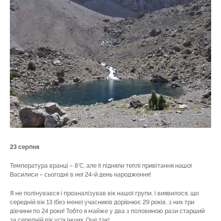
23 серпня
Температура вранці – 8°C, але її підняли теплі привітання нашої
Василиси – сьогодні в неї 24-й день народження!
Я не полінувався і проаналізував вік нашої групи, і виявилося, що
середній вік 13 (без мене) учасників дорівнює 29 років, з них три
дівчини по 24 роки! Тобто я майже у два з половиною рази старший
за середній вік усіх інших. Оце так!