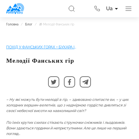
Ua
Головна
/
Блог
/
🎁 Мелодії Фанських гір
ПОХІД У ФАНСЬКИХ ГОРАХ + БУХАРА І САМАРКАНД
Мелодії Фанських гір
– Ну які можуть бути мелодії в гір, – здивовано спитаєте ви, – у цих
холодних вершин-велетнів, що з надмірною гордістю дивляться зі
своєї небесної висоти на навколишній світ?
По їхніх крутих схилах стікають струмочки сніжників і льодовиків.
Вони здаються гордими й неприступними. Але це лише на перший
погляд…