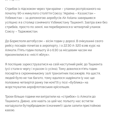
Стрибок із підскоком через три країни – уламки розтрісканого на
початку 90-х минулого століття Союзу: Україна – Казахстан –
Узбекистан – за допомогою аеробусів Air Astana завершився
успішно: я в столиці сонячного Узбекистану Ташкенті. Завтра вже без
стрибків, просто по землі, ми переберемося в четвертий уламок
Союзу – Таджикистан.
До Борисполя автобусом – вісім годин у дорозі. В очікуванні свого
рейсу посидів-почитав в аеропорту, і о 22:30 А-320 взяв курс на
Алмати. П’ять годин польоту й о 6:30 за місцевим часом ми
приземлилися в «місті яблук».
Я поспішив зареєструватися на свій наступний рейс до Ташкента
(усі стали в чергу і я разом із усіма). Тому довелося п’ять годин
посидіти в скромненькому залі транзитних пасажирів. На щастя,
людей було не так багато, тому вдалося задрімати (у нас ще
половина четвертої ранку (чи ночі?)!) у позі «бублика» на
жорсткуватих аерофлотовських крісельцях.
Трохи більше години ми витратили на «стрибок» із Алмати до
Ташкента. Дивно, але навіть за цей час польоту нас встигли
нагодувати бутербродиком (смачним!) і дали запити пристойною
кавою.