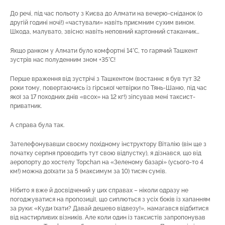
До речі, під час польоту з Києва до Алмати на вечерю-сніданок (о
другій годині ночі!) «частували» навіть приємним сухим вином.
Шкода, малувато, звісно: навіть неповний картонний стаканчик…
Якщо ранком у Алмати було комфортні 14°C, то гарячий Ташкент
зустрів нас полуденним зном +35°C!
Перше враження від зустрічі з Ташкентом (востаннє я був тут 32
роки тому, повертаючись із гірської четвірки по Тянь-Шаню, під час
якої за 17 походних днів «всох» на 12 кг!) зіпсував мені таксист-
приватник.
А справа була так.
Зателефонувавши своєму похідному інструктору Віталію (він ще з
початку серпня проводить тут свою відпустку), я дізнався, що від
аеропорту до хостелу Topchan на «Зеленому базарі» (усього-то 4
км!) можна доїхати за 5 (максимум за 10) тисяч сумів.
Нібито я вже й досвідчений у цих справах – ніколи одразу не
погоджуватися на пропозиції, що сиплються з усіх боків із хапанням
за руки: «Куди їхати? Давай дешево відвезу!», намагався відбитися
від настирливих візників. Але коли один із таксистів запропонував