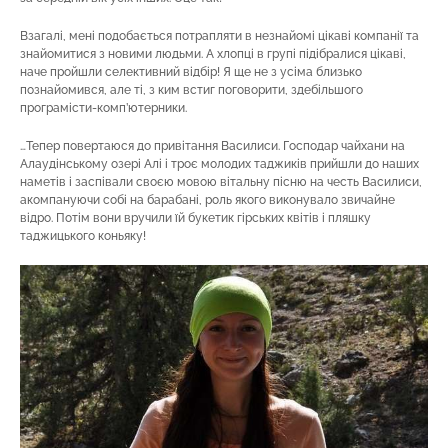
Взагалі, мені подобається потрапляти в незнайомі цікаві компанії та
знайомитися з новими людьми. А хлопці в групі підібралися цікаві,
наче пройшли селективний відбір! Я ще не з усіма близько
познайомився, але ті, з ким встиг поговорити, здебільшого
програмісти-комп’ютерники.
…Тепер повертаюся до привітання Василиси. Господар чайхани на
Алаудінському озері Алі і троє молодих таджиків прийшли до наших
наметів і заспівали своєю мовою вітальну пісню на честь Василиси,
акомпануючи собі на барабані, роль якого виконувало звичайне
відро. Потім вони вручили їй букетик гірських квітів і пляшку
таджицького коньяку!