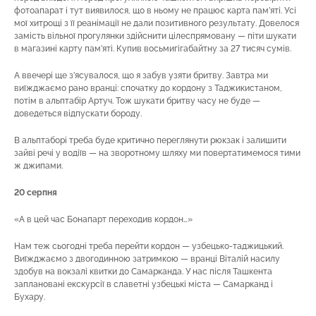
фотоапарат і тут виявилося, що в ньому не працює карта пам’яті. Усі
мої хитрощі з її реанімації не дали позитивного результату. Довелося
замість вільної прогулянки здійснити цілеспрямовану — піти шукати
в магазині карту пам’яті. Купив восьмигігабайтну за 27 тисяч сумів.
А ввечері ще з’ясувалося, що я забув узяти бритву. Завтра ми
виїжджаємо рано вранці: спочатку до кордону з Таджикистаном,
потім в альптабір Артуч. Тож шукати бритву часу не буде —
доведеться відпускати бороду.
В альптаборі треба буде критично переглянути рюкзак і залишити
зайві речі у водіїв — на зворотному шляху ми повертатимемося тими
ж джипами.
20 серпня
«А в цей час Бонапарт переходив кордон…»
Нам теж сьогодні треба перейти кордон — узбецько-таджицький.
Виїжджаємо з двогодинною затримкою — вранці Віталій насилу
здобув на вокзалі квитки до Самарканда. У нас після Ташкента
заплановані екскурсії в славетні узбецькі міста — Самарканд і
Бухару.