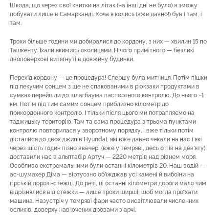
Шкода, що через свої квитки на літак (на інші дні не було) я зможу
побувати лише в Самарканді. Хоча я колись (вже давно!) був і там, і
там.
Трохи більше години ми добиралися до кордону, з них — хвилин 15 по
Ташкенту. Їхали якимись околицями. Нічого примітного — безликі
двоповерхові витягнуті в довжину будинки.
Перехід кордону — це процедура! Спершу була митниця. Потім пішки
під пекучим сонцем з ще не спакованими в рюкзаки продуктами в
сумках перейшли до шлагбаума паспортного контролю. До нього ~1
км. Потім під тим самим сонцем приблизно кілометр до
прикордонного контролю. І тільки після цього ми потрапляємо на
таджицьку територію. Там та сама процедура з трьома пунктами
контролю повторилася у зворотному порядку. І вже тільки потім
дісталися до двох джипів Hyundai, які вже давно чекали на нас і які
через шість годин пізно ввечері (вже у темряві, десь о пів на дев’яту)
доставили нас в альптабір Артуч — 2220 метрів над рівнем моря.
Особливо екстремальними були останні кілометрів 20. Наш водій —
ас-шумахер Діма — віртуозно об’їжджав усі камені й вибоїни на
гірській дорозі-стежці. До речі, ці останні кілометри дороги мало чим
відрізнялися від стежки — лише трохи ширші, щоб могла проїхати
машина. Назустріч у темряві фари часто висвітлювали численних
осликів, доверху нав’ючених дровами з арчі.