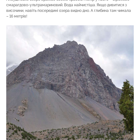
смарагдово-ультрамариновий. Вода найчистіша. Якщо дивитися з
височини, навіть посередині озера видно дно. А глибина там чимала
– 16 метрів!