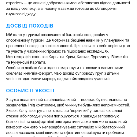
строгість — це лише відображення моєї абсолютної відповідальності
за вашу безпеку, а в іншому я завжди готовий до обговорень і
гнучкого підходу.
ДОСВІД ПОХОДІВ
Мій шлях у туризмі розпочався зі багаторічного досвіду у
спортивному туризмі, де я отримав безцінні навички у плануванні та
проведенні походів різної складності. Це включає в себе керівництво
та участь у численних гірських та пішохідних експедиціях.
Моя географія охоплює Карпати, Крим, Кавказ, Туреччину, Вірменію
та Румунські Карпати.
Особливо люблю багатоденні маршрути та походи з елементами
скелелазіння/віа-феррат. Маю досвід супроводу груп з дітьми,
успішно адаптуючи маршрути для наймолодших учасників.
ОСОБИСТІ ЯКОСТІ
Я дуже педантичний та відповідальний — все має бути сплановано
заздалегідь і під контролем, щоб уникнути будь-яких неприємностей.
Якщо я бачу, що група не готова до “перчинки” у вигляді складної
стежки або погодні умови погіршуються, я завжди запропоную
безпечніші та комфортніші альтернативи, адже для мене важливий
комфорт кожного. У непередбачуваних ситуаціях мій багаторічний
досвід дозволяє мені швидко та ефективно вирішувати проблеми,