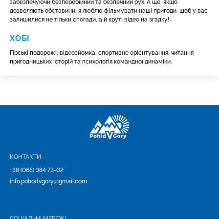
забезпечуючи безперебійний та безпечний рух. А ще, якщо
дозволяють обставини, я люблю фільмувати наші пригоди, щоб у вас
залишилися не тільки спогади, а й круті відео на згадку!
ХОБІ
Гірські подорожі, відеозйомка, спортивне орієнтування, читання
пригодницьких історій та психологія командної динаміки.
КОНТАКТИ
+38 (068) 384 73-02
info.pohodvgory@gmail.com
СОЦІАЛЬНІ МЕРЕЖІ