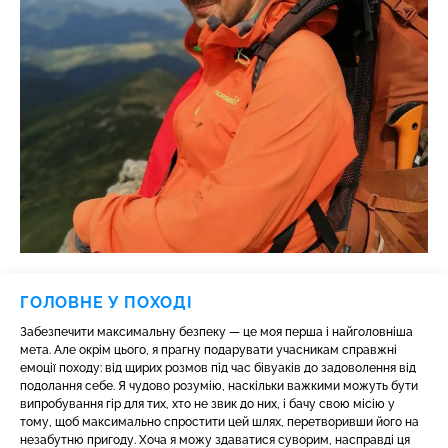
ГОЛОВНЕ У ПОХОДІ
Забезпечити максимальну безпеку — це моя перша і найголовніша
мета. Але окрім цього, я прагну подарувати учасникам справжні
емоції походу: від щирих розмов під час бівуаків до задоволення від
подолання себе. Я чудово розумію, наскільки важкими можуть бути
випробування гір для тих, хто не звик до них, і бачу свою місію у
тому, щоб максимально спростити цей шлях, перетворивши його на
незабутню пригоду. Хоча я можу здаватися суворим, насправді ця