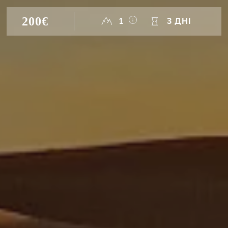
200€
1
3 ДНІ