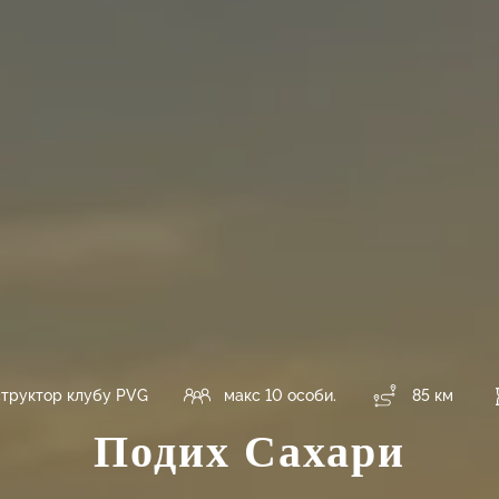
структор клубу PVG
макс 10 особи.
85 км
Подих Сахари