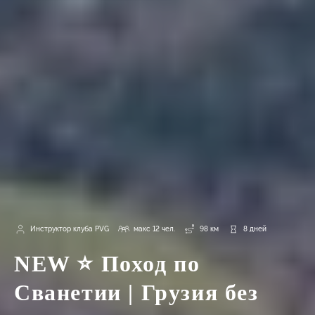
Инструктор клуба PVG
макс 12 чел.
98 км
8 дней
NEW ⭐ Поход по
Сванетии | Грузия без