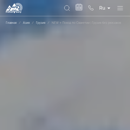
Ru
Главная
/
Азия
/
Грузия
/
NEW ⭐ Поход по Сванетии | Грузия без рюкзаков