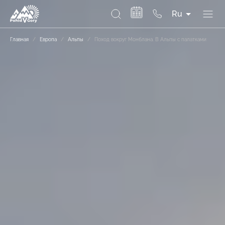
Ru
Главная
/
Европа
/
Альпы
/
Поход вокруг Монблана. В Альпы с палатками