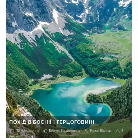
ПОХІД В БОСНІЇ І ГЕРЦОГОВИНІ
Під замовлення
Боснія і Герцоговина
Роман Бідичак
5
макс 10 чол.