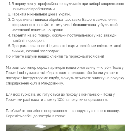
В першу чергу, професійна консультація при виборі спорядження
нашими співробітниками.
Гарантія
мінімальної ціни
в Україні.
Оперативна і швидка обробка і доставка Вашого замовлення,
оформленого на сайті, в тому числі
безкоштовна
, у будь-який
населений пункт нашої країни.
Гарантія
на всі товари, оскільки постачальники у нас завжди
надійні і перевірені.
Програма лояльності і дисконтні карти постійним клієнтам, акції,
знижки, сезонні розпродажі.
Почитайте відгуки наших клієнтів та переконайтеся самі!
Ми раді, що тепер серед партнерів нашого магазину — клуб «Похід у
Гори». І всі туристи, які збираються в подорож або брали участь в
походах з інструкторами клубу, можуть отримати знижку на покупку
спорядження -10% в Мандрівнику.
Для всіх туристів, які готуються до походу з компанією «Похід у
Гори», ми раді надати знижку 10% на покупки спорядження.
Пам’ятайте, що якісне спорядження — запорука успішного походу.
Бережіть себе і до зустрічі в горах!