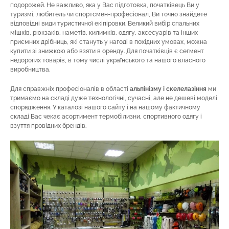
подорожей. Не важливо, яка у Вас підготовка, початківець Ви у
туризмі, любитель чи спортсмен-професіонал, Ви точно знайдете
відповідні види туристичної екіпіровки. Великий вибір спальних
мішків, рюкзаків, наметів, килимків, одягу, аксесуарів та інших
приємних дрібниць, які стануть у нагоді в похідних умовах, можна
купити зі знижкою або взяти в оренду. Для початківців є сегмент
недорогих товарів, в тому числі українського та нашого власного
виробництва.
Для справжніх професіоналів в області
альпінізму і скелелазіння
ми
тримаємо на складі дуже технологічні, сучасні, але не дешеві моделі
спорядження. У каталозі нашого сайту і на нашому фактичному
складі Вас чекає асортимент термобілизни, спортивного одягу і
взуття провідних брендів.