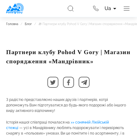
Ua
Головна
/
Блог
/
🎁 Партнери клубу Pohod V Gory | Магазин спорядження «Мандрі
Партнери клубу Pohod V Gory | Магазин
спорядження «Мандрівник»
З радістю представляємо наших друзів і партнерів, котрі
допоможуть Вам підготуватися до будь-якого подорожі або іншого
виду активного відпочинку!
Історія нашої співпраці почалася на
>> сонячній Лікійській
стежці
— усі в Мандрівнику люблять подорожувати і перевіряють
снарягу в «польових» умовах. Ви це помітите і по асортименту, і в