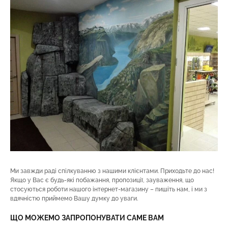
Ми завжди раді спілкуванню з нашими клієнтами. Приходьте до нас!
Якщо у Вас є будь-які побажання, пропозиції, зауваження, що
стосуються роботи нашого інтернет-магазину – пишіть нам, і ми з
вдячністю приймемо Вашу думку до уваги.
ЩО МОЖЕМО ЗАПРОПОНУВАТИ САМЕ ВАМ