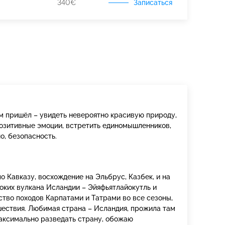
Записаться
340€
чем пришёл – увидеть невероятно красивую природу,
позитивные эмоции, встретить единомышленников,
о, безопасность.
 Кавказу, восхождение на Эльбрус, Казбек, и на
оких вулкана Исландии – Эйяфьятлайокутль и
тво походов Карпатами и Татрами во все сезоны,
шествия. Любимая страна – Исландия, прожила там
максимально разведать страну, обожаю