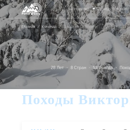
НАПРАВЛЕНИЕ
ВИДЫ ПОХОДОВ
Главная
/
Команда
/
Виктория Спанчак
28 Лет
8 Стран
53 Похода
Похо
Походы Виктор