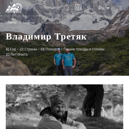
Ru
Главная
/
Команда
/
Владимир Третяк
Владимир Третяк
41 Год
22 Страны
68 Походов
Пешие походы и сплавы
10 Лет опыта