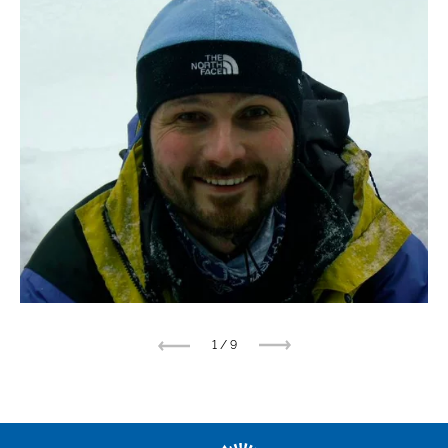
1
/
9