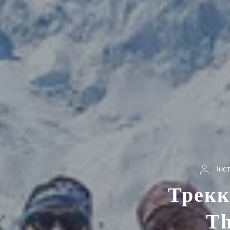
Інс
Трекк
Th