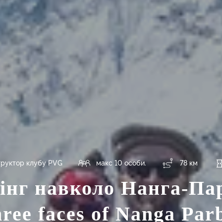
труктор клубу PVG
макс 10 особи.
78 км
інг навколо Нанга-Пар
ree faces of Nanga Par