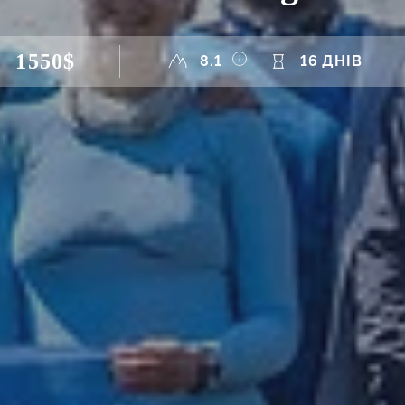
1550$
8.1
16 ДНІВ