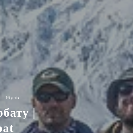
16 днів
бату |
bat