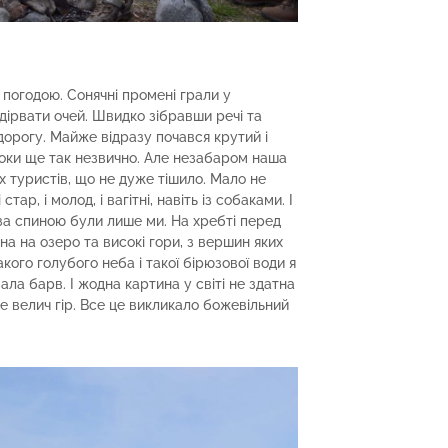
 погодою. Сонячні промені грали у
відірвати очей. Швидко зібравши речі та
орогу. Майже відразу почався крутий і
 поки ще так незвично. Але незабаром наша
 туристів, що не дуже тішило. Мало не
ар, і молод, і вагітні, навіть із собаками. І
за спиною були лише ми. На хребті перед
а на озеро та високі гори, з вершин яких
кого голубого неба і такої бірюзової води я
ла барв. І жодна картина у світі не здатна
це велич гір. Все це викликало божевільний