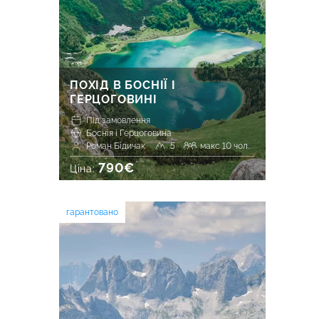
ПОХІД В БОСНІЇ І
ГЕРЦОГОВИНІ
Під замовлення
Боснія і Герцоговина
Роман Бідичак
5
макс 10 чол.
790€
Ціна:
гарантовано