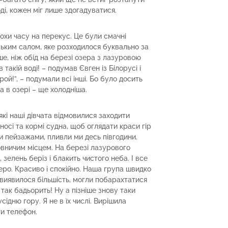
ді, кожен міг лише здогадуватися.
рохи часу на перекус. Це були смачні
ським салом, яке розходилося буквально за
ше, ніж обід на березі озера з лазуровою
 такій воді! – подумав Євген із Білорусі і
ой!”, – подумали всі інші. Бо було досить
а в озері – ще холодніша.
кі наші дівчата відмовилися заходити
осі та кормі судна, щоб оглядати краси гір
 пейзажами, пливли ми десь півгодини.
вничим місцем. На березі лазурового
 зелень беріз і блакить чистого неба. І все
озеро. Красиво і спокійно. Наша група швидко
 виявилося більшість, могли побарахтатися
ь так бадьорить! Ну а пізніше знову таки
ідню гору. Я не в їх числі. Вирішила
ти телефон.