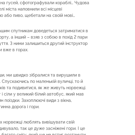
на гусей, сфотографували кораблі… Чудова
лі міста наповнили всі місцеві
но або пиво, щебетали на своїй мові…
нашим спутникам доведеться затриматися в
орту, а інший – взяв з собою в похід 2 пари
взуття. З ними залишиться другий інструктор
и вже в горах.
ши, ми швидко зібралися та вирушили в
. Спускаючись по маленькій вуличці, то й
ків та подивитися, як же живуть норвежці.
і сіли у великий білий автобус, який мав
н поїздки. Захоплюючі види з вікна,
инна дорога і гори.
ях норвежці люблять вивішувати свій
дивувало, так це дуже засніжені гори. І це
-багато снігу, який ще не встиг розтанути