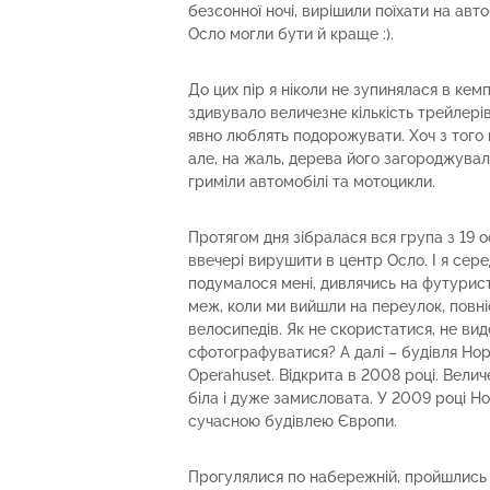
безсонної ночі, вирішили поїхати на авт
Осло могли бути й краще :).
До цих пір я ніколи не зупинялася в кем
здивувало величезне кількість трейлерів
явно люблять подорожувати. Хоч з того м
але, на жаль, дерева його загороджували.
гриміли автомобілі та мотоцикли.
Протягом дня зібралася вся група з 19 о
ввечері вирушити в центр Осло. І я серед
подумалося мені, дивлячись на футурист
меж, коли ми вийшли на переулок, повн
велосипедів. Як не скористатися, не вид
сфотографуватися? А далі – будівля Нор
Operahuset. Відкрита в 2008 році. Вели
біла і дуже замисловата. У 2009 році 
сучасною будівлею Європи.
Прогулялися по набережній, пройшлись