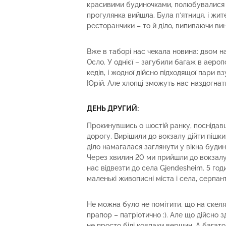
красивими будиночками, полюбувалися 
прогулянка вийшла. Була п’ятниця, і жите
ресторанчики – то й діло, випиваючи ви
Вже в таборі нас чекала новина: двом 
Осло. У однієї – загубили багаж в аероп
кедів, і жодної дійсно підходящої пари 
Юрій. Але хлопці зможуть нас наздогнат
ДЕНЬ ДРУГИЙ:
Прокинувшись о шостій ранку, поснідав
дорогу. Вирішили до вокзалу дійти пішки
діло намагалася заглянути у вікна будин
Через хвилин 20 ми прийшли до вокзалу 
нас відвезти до села Gjendesheim. 5 годи
маленькі живописні міста і села, серпант
Не можна було не помітити, що на скел
прапор – патріотично :). Але що дійсно з
не просто білі ковпаки вершин. А багато