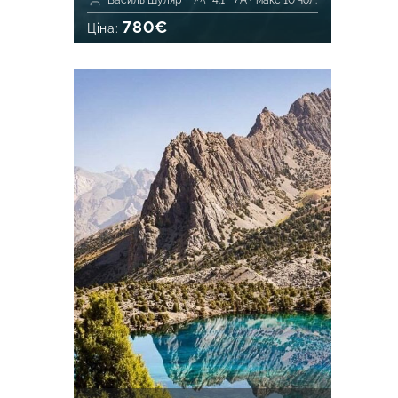
Василь Шуляр
4.1
макс 10 чол.
780€
Ціна: