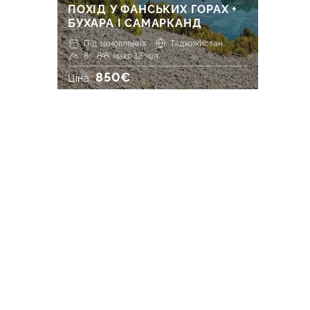
ПОХІД У ФАНСЬКИХ ГОРАХ +
БУХАРА І САМАРКАНД
Під замовлення
Таджикистан
8
макс 12 чол.
850€
Ціна: