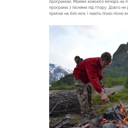
програмою. Майже кожного вечора на пр
програма з піснями під гітару. Довго н
припав на білі ночі. І навіть пізно-пізно 