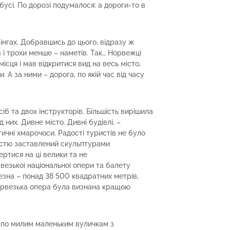
обусі. По дорозі подумалося: а дороги-то в
пінгах. Добравшись до цього, відразу ж
 і трохи менше – наметів. Так… Норвежці
ісця і мав відкритися вид на весь місто,
 А за ними – дорога, по якій час від часу
сіб та двох інструкторів. Більшість вирішила
 них. Дивне місто. Дивні будівлі, –
ичні хмарочоси. Радості туристів не було
істю заставлений скульптурами
ертися на ці велики та не
везької національної опери та балету
чезна – понад 38 500 квадратних метрів,
Норвезька опера була визнана кращою
 по милим маленьким вуличкам з