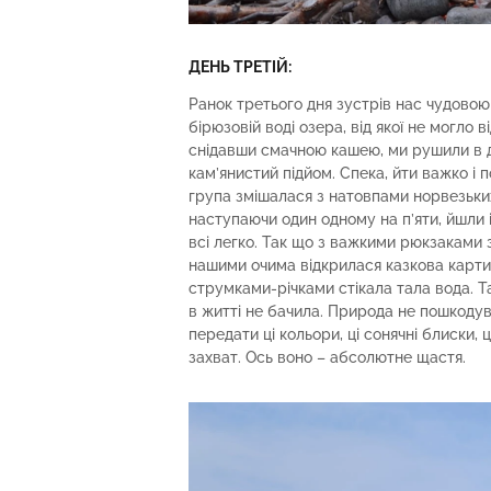
ДЕНЬ ТРЕТІЙ:
Ранок третього дня зустрів нас чудовою
бірюзовій воді озера, від якої не могло 
снідавши смачною кашею, ми рушили в д
кам’янистий підйом. Спека, йти важко і
група змішалася з натовпами норвезьких
наступаючи один одному на п’яти, йшли і ст
всі легко. Так що з важкими рюкзаками 
нашими очима відкрилася казкова картин
струмками-річками стікала тала вода. Та
в житті не бачила. Природа не пошкодува
передати ці кольори, ці сонячні блиски, 
захват. Ось воно – абсолютне щастя.