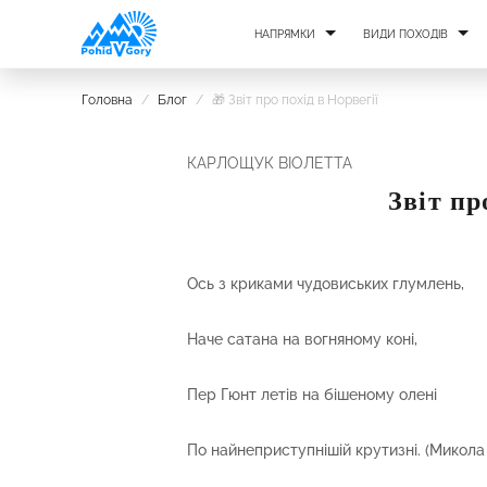
НАПРЯМКИ
ВИДИ ПОХОДІВ
Головна
/
Блог
/
🎁 Звіт про похід в Норвегії
КАРЛОЩУК ВІОЛЕТТА
Звіт пр
Ось з криками чудовиських глумлень,
Наче сатана на вогняному коні,
Пер Гюнт летів на бішеному олені
По найнеприступнішій крутизні. (Микола