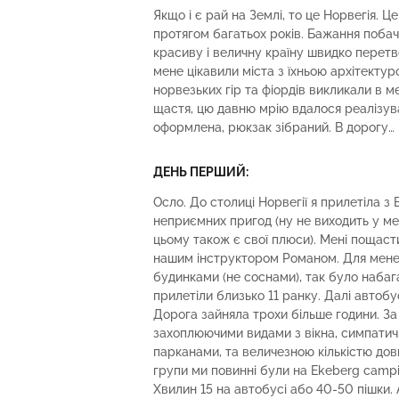
Якщо і є рай на Землі, то це Норвегія. 
протягом багатьох років. Бажання поба
красиву і величну країну швидко перет
мене цікавили міста з їхньою архітектур
норвезьких гір та фіордів викликали в м
щастя, цю давню мрію вдалося реалізуват
оформлена, рюкзак зібраний. В дорогу…
ДЕНЬ ПЕРШИЙ:
Осло. До столиці Норвегії я прилетіла з
неприємних пригод (ну не виходить у мен
цьому також є свої плюси). Мені пощасти
нашим інструктором Романом. Для мене,
будинками (не соснами), так було набаг
прилетіли близько 11 ранку. Далі автобу
Дорога зайняла трохи більше години. За
захоплюючими видами з вікна, симпати
парканами, та величезною кількістю довг
групи ми повинні були на Ekeberg campin
Хвилин 15 на автобусі або 40-50 пішки.