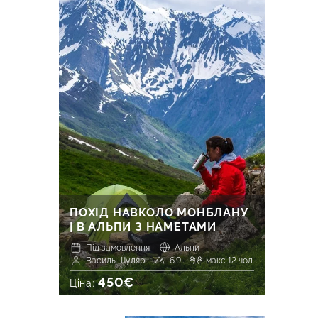
ПОХІД НАВКОЛО МОНБЛАНУ
| В АЛЬПИ З НАМЕТАМИ
Під замовлення
Альпи
Василь Шуляр
6.9
макс 12 чол.
450€
Ціна: