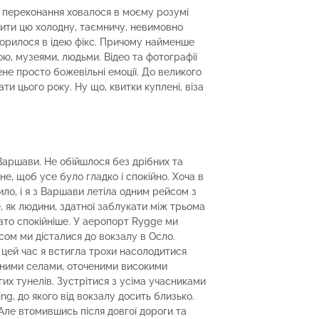
Це переконання ховалося в моєму розумі
чити цю холодну, таємничу, невимовно
ворилося в ідею фікс. Причому найменше
ою, музеями, людьми. Відео та фотографії
ене просто божевільні емоції. До великого
и цього року. Ну що, квитки куплені, віза
 Варшави. Не обійшлося без дрібних та
е, щоб усе було гладко і спокійно. Хоча в
ло, і я з Варшави летіла одним рейсом з
 як людини, здатної заблукати між трьома
ато спокійніше. У аеропорт Rygge ми
сом ми дісталися до вокзалу в Осло.
 цей час я встигла трохи насолодитися
чними селами, оточеними високими
их тунелів. Зустрітися з усіма учасниками
g, до якого від вокзалу досить близько.
 Але втомившись після довгої дороги та