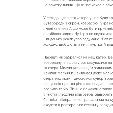
на початку липня. Що ж нас чекає в похо
У селі до відплиття катера у нас було т
бутерброди з сиром, ковбасою і україн
лічені хвилини. А що може бути приємні
спокійною водою. Ну і гріх не скупатися в
швиденько реалізував задумане. “Вот гер
холодно, щоб дістати теплі куртки. А вод
Нарешті ми забралися на наш катер. Дея
всередину, а відразу розташувалися на н
та озера. Милуючись сонцем заливаними
Кемпінг Mamurubu виявився дуже мальо
озера, над яким підносилися суворі гори,
це під спів гірської річки, що впадає в 
розбила табір. Пізніше бажаючі, а таких
у чистій і льодяній воді озера. Бадьорит
більшість відправилися радіальною на сус
сходити в ресторанчик кемпінгу заряди