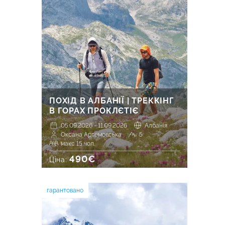
ПОХІД В АЛБАНІЇ | ТРЕККІНГ
В ГОРАХ ПРОКЛЄТІЄ
05.09.2026 - 11.09.2026
Албанія
Оксана Артемовська
5
макс 15 чол.
490€
Ціна:
гарантовано