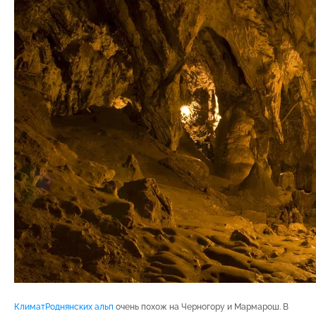
КлиматРоднянских альп
очень похож на Черногору и Мармарош. В