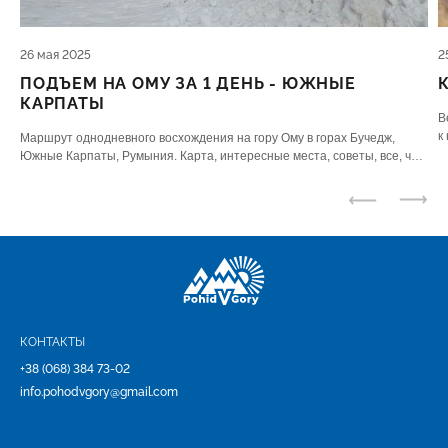
26 мая 2025
2
ПОДЪЕМ НА ОМУ ЗА 1 ДЕНЬ - ЮЖНЫЕ
КАРПАТЫ
В
к
Маршрут однодневного восхождения на гору Ому в горах Бучедж,
п
Южные Карпаты, Румыния. Карта, интересные места, советы, все, что
нужно знать.
КОНТАКТЫ
+38 (068) 384 73-02
info.pohodvgory@gmail.com