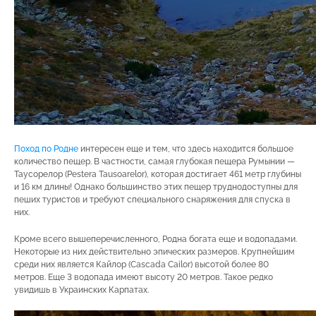
Поход по Родне
интересен еще и тем, что здесь находится большое
количество пещер. В частности, самая глубокая пещера Румынии —
Таусорелор (Pestera Tausoarelor), которая достигает 461 метр глубины
и 16 км длины! Однако большинство этих пещер труднодоступны для
пеших туристов и требуют специального снаряжения для спуска в
них.
Кроме всего вышеперечисленного, Родна богата еще и водопадами.
Некоторые из них действительно эпических размеров. Крупнейшим
среди них является Кайлор (Cascada Cailor) высотой более 80
метров. Еще 3 водопада имеют высоту 20 метров. Такое редко
увидишь в Украинских Карпатах.