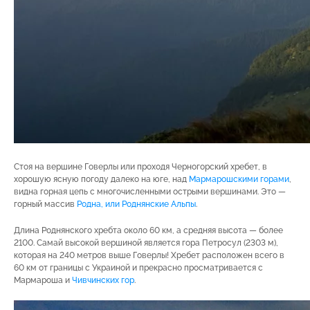
Стоя на вершине Говерлы или проходя Черногорский хребет, в
хорошую ясную погоду далеко на юге, над
Мармарошскими горами
,
видна горная цепь с многочисленными острыми вершинами. Это —
горный массив
Родна, или Роднянские Альпы
.
Длина Роднянского хребта около 60 км, а средняя высота — более
2100. Самай высокой вершиной является гора Петросул (2303 м),
которая на 240 метров выше Говерлы! Хребет расположен всего в
60 км от границы с Украиной и прекрасно просматривается с
Мармароша и
Чивчинских гор
.