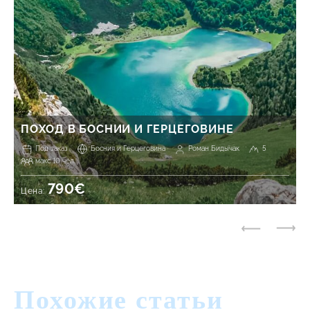
ПОХОД В БОСНИИ И ГЕРЦЕГОВИНЕ
Под заказ
Босния и Герцеговина
Роман Бидычак
5
макс 10 чел.
790€
Цена:
Похожие статьи