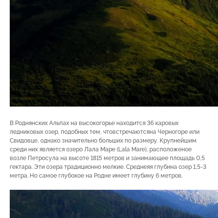
В Роднянских Альпах на высокогорье находится 36 каровых
ледниковых озер, подобных тем, чтовстречаютсяна Черногоре или
Свидовце, однако значительно больших по размеру. Крупнейшим
среди них является озеро Лала Маре (Lala Mare), расположеное
возле Петросула на высоте 1815 метров и занимающее площадь 0,5
гектара. Эти озера традиционно мелкие. Среднеяя глубина озер 1,5-3
метра. Но самое глубокое на Родне имеет глубину 6 метров.