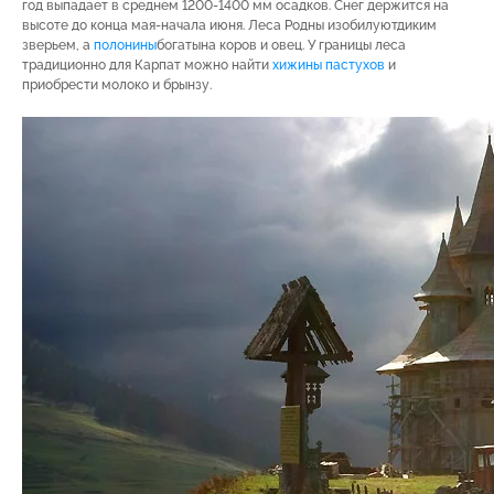
год выпадает в среднем 1200-1400 мм осадков. Снег держится на
высоте до конца мая-начала июня. Леса Родны изобилуютдиким
зверьем, а
полонины
богатына коров и овец. У границы леса
традиционно для Карпат можно найти
хижины пастухов
и
приобрести молоко и брынзу.