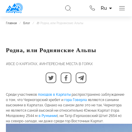
Ru
Главная
/
Блог
/
🎁 Родна, или Роднянские Альпы
Родна, или Роднянские Альпы
#ВСЕ О КАРПАТАХ,
#ИНТЕРЕСНЫЕ МЕСТА В ГОРАХ
Среди участников
походов в Карпаты
распространено заблуждение
о том, что Черногорский хребет и
гора Говерла
являются самыми
высокими в Карпатах. Однако на самом деле это не так. Черногора
не является самой высокой ни относительно Южных Карпат (гора
Молдовяну 2544 м
в Румынии
), ни Татр (Герлаховский Штит 2654 м)
на северо-западе, ни даже среди гор Восточных Карпат.