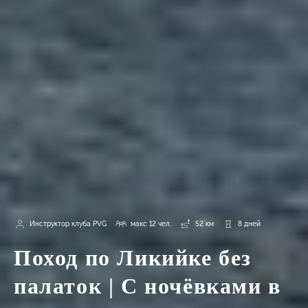
Инструктор клуба PVG
макс 12 чел.
52 км
8 дней
Поход по Ликийке без
палаток | С ночёвками в