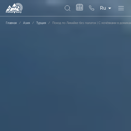
Ru
Главная
/
Азия
/
Турция
/
Поход по Ликийке без палаток | С ночёвками в домика