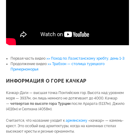
Первая часть видео
>> Поход по Лазистанскому хребту, день 1-3
Продолжение видео
>> Трабзон — столица турецкого
Причерноморья
ИНФОРМАЦИЯ О ГОРЕ КАЧКАР
Качкар-Даги — высшая точка Понтийских гор. Высота над уровнем
моря — 3937м, он лишь немного не дотягивает до 4000. Качкар
—
четвертая по высоте гора Турции
после Арарата (5137м), Джило
(4116м) и Сюпхана (4058м).
Считается, что название уходит к
армянскому
«хачкар» — камень-
крест. Это особый вид архитектуры, когда на каменных стелах
высекают кресты и резные орнаменты.