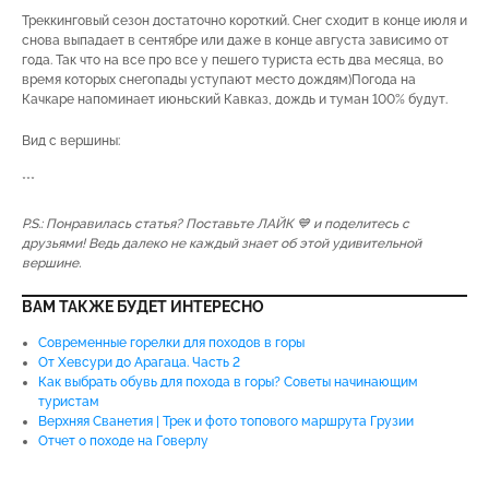
Треккинговый сезон достаточно короткий. Снег сходит в конце июля и
снова выпадает в сентябре или даже в конце августа зависимо от
года. Так что на все про все у пешего туриста есть два месяца, во
время которых снегопады уступают место дождям)Погода на
Качкаре напоминает июньский Кавказ, дождь и туман 100% будут.
Вид с вершины:
***
P.S.: Понравилась статья? Поставьте ЛАЙК 💙 и поделитесь с
друзьями! Ведь далеко не каждый знает об этой удивительной
вершине.
ВАМ ТАКЖЕ БУДЕТ ИНТЕРЕСНО
Современные горелки для походов в горы
От Хевсури до Арагаца. Часть 2
Как выбрать обувь для похода в горы? Советы начинающим
туристам
Верхняя Сванетия | Трек и фото топового маршрута Грузии
Отчет о походе на Говерлу