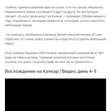
«Сейчас приняли решение идти по скале, а не по сыпухе. Медленно
поднимаемся, камни скатываются друг на друга. Но инструкции
говорят, что все тропы ведут на Качкар — проверим. Обойдя немного
гору, поднявшись, мы видим амфитеатр, в котором уютно спрятался
небольшой ледник.
…по траверсу пробираемся дальше. Волей-неволей метров 50 уже
сбросили. Тут очень зыбко, камни так и просятся устроить небольшой
обвал.
Итак, Качкар, вершина 3937 метров, прекрасный турецкий флаг. Вот
виды на горы и долины, турецкие названия которых настолько
сложны, что даже с картой я вряд ли смог бы их прочитать:)»…
Восхождение на Качкар | Видео, день 4-5