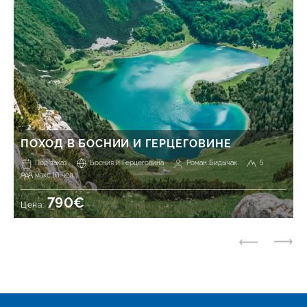
ПОХОД В БОСНИИ И ГЕРЦЕГОВИНЕ
Под заказ
Босния и Герцеговина
Роман Бидычак
5
макс 10 чел.
790€
Цена: