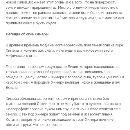
новой силой.Возникает этот огонь из-за того, что на поверхность
земли выходит природный газ. Место с огнями Химеры известно с
давних времен, но раньше факелы пламени были более интенсивны,
самые высокие огни достигали 2 метров и служили даже маяком для
приплывающих в бухту судов.
Легенда об огне Химеры
В древние времена люди не могли объяснить появления огня на горе
Химера и, конечно же, слагали легенды о возникновении этого
мифического огня.
По легенде, в древнем государстве Ликия, которое находилось на
территории современной провинции Анталия, появилось злое,
огнедышащее существо – Химера с головою льва, туловищем козы и
хвостом змеи. А породили Химеру великан Тифон и женщина-змея
Ехидна.
Химера обладала скверным нравом и принесла не мало бед
жителям древней Ликии. Никто не мог убить это существо и только
Беллерофонт поразил луком Химеру, а его конь Пегас втоптал ее в
землю. С тех пор Химера живет под землей и извергает пламя.
Кстати, говорят, что пламя выходящее из горы Химера почти не
обжигает руки! Мы не проверяли