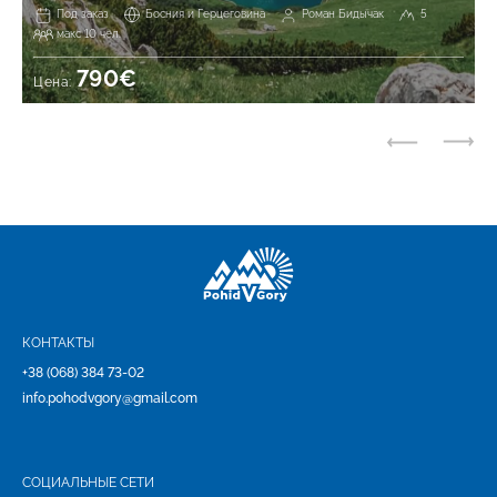
Под заказ
Босния и Герцеговина
Роман Бидычак
5
макс 10 чел.
790€
Цена:
КОНТАКТЫ
+38 (068) 384 73-02
info.pohodvgory@gmail.com
СОЦИАЛЬНЫЕ СЕТИ