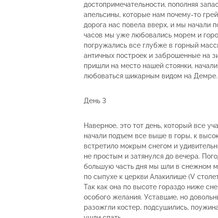
достопримечательности, пополняя запа
апельсины, которые нам почему-то гре
дорога нас повела вверх, и мы начали п
часов мы уже любовались морем и гор
погружались все глубже в горный масси
античных построек и заброшенные на з
пришли на место нашей стоянки, начал
любоваться шикарным видом на Демре.
День 3
Наверное, это тот день, который все уч
начали подъем все выше в горы, к высо
встретило мокрым снегом и удивительн
не простым и затянулся до вечера. Пого
большую часть дня мы шли в снежном м
по сыпухе к церкви Алакилише (V столет
Так как она по высоте гораздо ниже сне
особого желания. Уставшие, но довольн
разожгли костер, подсушились, поужин
ушли спать.