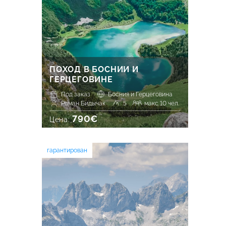
ПОХОД В БОСНИИ И
ГЕРЦЕГОВИНЕ
Под заказ
Босния и Герцеговина
Роман Бидычак
5
макс 10 чел.
790€
Цена:
гарантирован