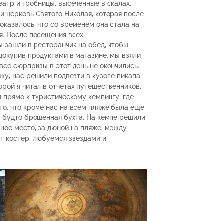
атр и гробницы, высеченные в скалах.
ли церковь Святого Николая, которая после
оказалось, что со временем она стала на
я. После посещения всех
ы зашли в ресторанчик на обед, чтобы
докупив продуктами в магазине, мы взяли
се сюрпризы в этот день не окончились.
жу, нас решили подвезти в кузове пикапа.
орой я читал в отчетах путешественников,
и прямо к туристическому кемпингу, где
то, что кроме нас на всем пляже была еще
к будто брошенная бухта. На кемпе решили
мное место, за дюной на пляже, между
рит костер, любуемся звездами и