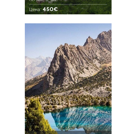
макс 12 чел.
450€
Цена: