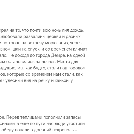
рая на то, что почти всю ночь лил дождь.
облюбовали развалины церкви и разных
 по тропе на встречу морю, вниз, через
овном, шли на спуск, и со временем климат
ало. Не доходя до города Демре, на одной
ем остановились на ночлег. Место для
ыдущие, мы, как будто, стали над городом
в, которые со временем нам стали, как
я чудесный вид на речку и каньон, у
мре. Перед теплицами пополнили запасы
инами, а еще по пути нас люди угостили
к обеду попали в древний некрополь –