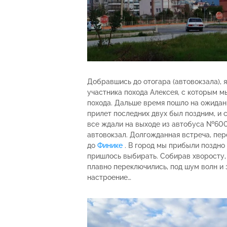
Добравшись до отогара (автовокзала), 
участника похода Алексея, с которым м
похода. Дальше время пошло на ожидани
прилет последних двух был поздним, и с
все ждали на выходе из автобуса №600
автовокзал. Долгожданная встреча, пе
до
Финике
. В город мы прибыли поздно 
пришлось выбирать. Собирав хворосту,
плавно переключились, под шум волн и 
настроение…