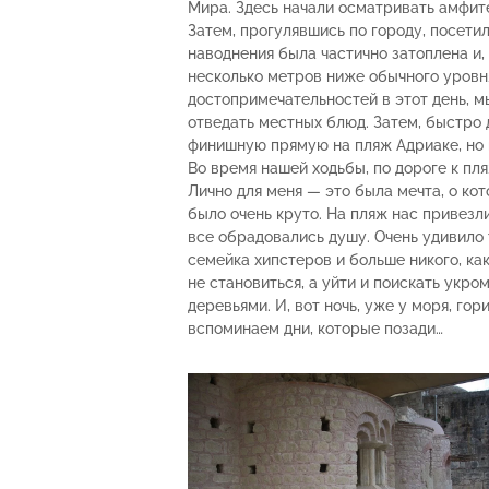
Мира. Здесь начали осматривать амфите
Затем, прогулявшись по городу, посети
наводнения была частично затоплена и, 
несколько метров ниже обычного уровн
достопримечательностей в этот день, м
отведать местных блюд. Затем, быстро 
финишную прямую на пляж Адриаке, но в
Во время нашей ходьбы, по дороге к пля
Лично для меня — это была мечта, о кот
было очень круто. На пляж нас привезл
все обрадовались душу. Очень удивило 
семейка хипстеров и больше никого, ка
не становиться, а уйти и поискать укро
деревьями. И, вот ночь, уже у моря, го
вспоминаем дни, которые позади…