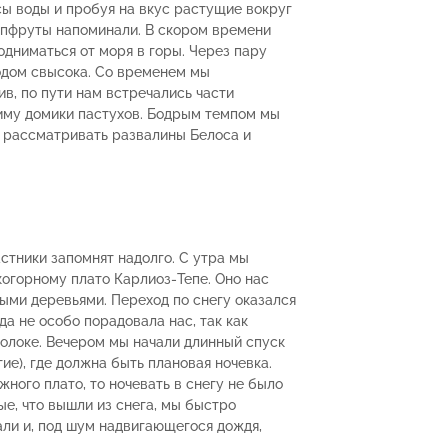
сы воды и пробуя на вкус растущие вокруг
йпфруты напоминали. В скором времени
одниматься от моря в горы. Через пару
одом свысока. Со временем мы
в, по пути нам встречались части
иму домики пастухов. Бодрым темпом мы
и рассматривать развалины Белоса и
астники запомнят надолго. С утра мы
когорному плато Карлиоз-Тепе. Оно нас
ыми деревьями. Переход по снегу оказался
да не особо порадовала нас, так как
олоке. Вечером мы начали длинный спуск
ие), где должна быть плановая ночевка.
жного плато, то ночевать в снегу не было
ые, что вышли из снега, мы быстро
али и, под шум надвигающегося дождя,