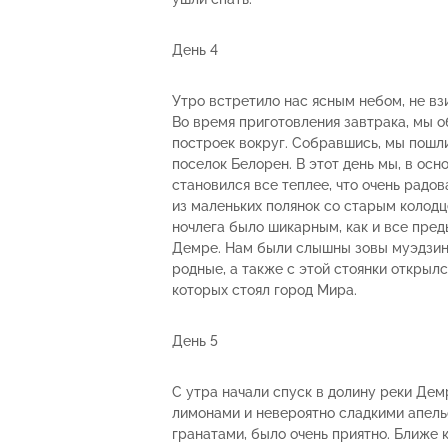
День 4
Утро встретило нас ясным небом, не взи
Во время приготовления завтрака, мы 
построек вокруг. Собравшись, мы пошли
поселок Белорен. В этот день мы, в осн
становился все теплее, что очень радов
из маленьких полянок со старым колодц
ночлега было шикарным, как и все пред
Демре. Нам были слышны зовы муэдзино
родные, а также с этой стоянки открылс
которых стоял город Мира.
День 5
С утра начали спуск в долину реки Де
лимонами и невероятно сладкими апельс
гранатами, было очень приятно. Ближе 