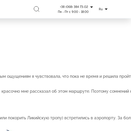
+38 (068) 384 73-02
Ru
Пн - Пт с 9:00 - 18:00
чным ощущениям я чувствовала, что пока не время и решила прой
) красочно мне рассказал об этом маршруте. Поэтому сомнений н
ешили покорить Ликийскую тропу) встретились в аэропорту. За бо