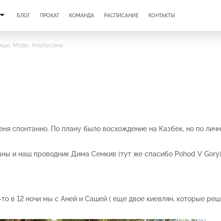
БЛОГ
ПРОКАТ
КОМАНДА
РАСПИСАНИЕ
КОНТАКТЫ
лнце, Море, Апельсины
еня спонтанно. По плану было восхождение на Казбек, но по ли
ганы и наш проводник Дима Семкив (тут же спасибо Pohod V Gory
е-то в 12 ночи мы с Аней и Сашей ( еще двое киевлян, которые р