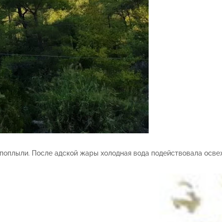
поплыли. После адской жары холодная вода подействовала освежа