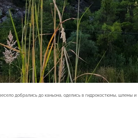
весело добрались до каньона, оделись в гидрокостюмы, шлемы и 