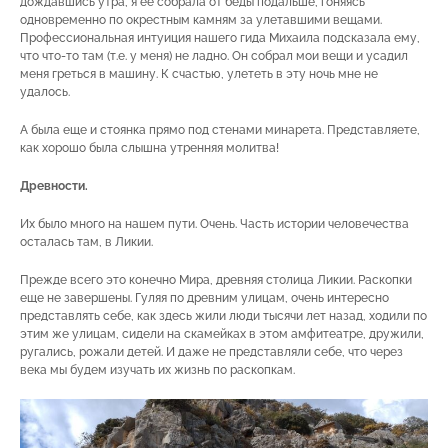
дождавшись утра, я ее собрала от беды подальше, гоняясь
одновременно по окрестным камням за улетавшими вещами.
Профессиональная интуиция нашего гида Михаила подсказала ему,
что что-то там (т.е. у меня) не ладно. Он собрал мои вещи и усадил
меня греться в машину. К счастью, улететь в эту ночь мне не
удалось.
А была еще и стоянка прямо под стенами минарета. Представляете,
как хорошо была слышна утренняя молитва!
Древности.
Их было много на нашем пути. Очень. Часть истории человечества
осталась там, в Ликии.
Прежде всего это конечно Мира, древняя столица Ликии. Раскопки
еще не завершены. Гуляя по древним улицам, очень интересно
представлять себе, как здесь жили люди тысячи лет назад, ходили по
этим же улицам, сидели на скамейках в этом амфитеатре, дружили,
ругались, рожали детей. И даже не представляли себе, что через
века мы будем изучать их жизнь по раскопкам.