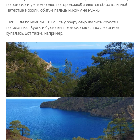
не беговых и уж тем более не городских!) является обязательным!
Натертые мозоли, сбитые пальцы никому не нужны!
Шли–шли по камням – и нашему взору открывались красоты
невиданные! Бухты и бухточки, в которых мы с наслаждением
купались. Вот такие, например.