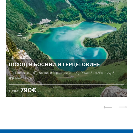
ПОХОД В БОСНИИ И ГЕРЦЕГОВИНЕ
Под заказ
Босния и Герцеговина
Роман Бидычак
5
макс 10 чел.
790€
Цена: