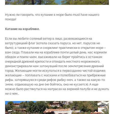
Нужно ли говорить, что купание в море было must have нашего
похода!
Катание на кораблике.
Если вы любите соленый ветер в лицо, развевающиеся на
ветрутурецкий флаг (хотела сказать паруса, но нет, парусов не
было), а также купание и снорклинг практически в открытом море –
вам сюда. Плавали мы на кораблике почти целый день, нас кормили
обедом и поили чаем, высаживали на берег пройтись к останкам
очередной древней крепости и отведать местного мороженого,
демонстрировали нам затонувший после землетрясения древний
город. Желающие могли искупаться в первозданно чистой водичке,
желающие – поплавать с масками и полюбоваться на прибрежные
рифы, затерявшуюся среди рифов рыбку-меч, а также на какую-то
змею, отдыхавшую на дне (не бойтесь, она не кусается). А еще
можно было растянуться на матрасах на верхней палубе и не думать
ни о чем…