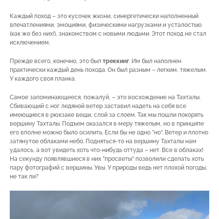
Каждый поход – это кусочек жизни, синергетически наполненный
впечатлениями, эмоциями, физическими нагрузками и усталостью
(как же без них!), знакомством с новыми людьми. Этот поход не стал
исключением.
Прежде всего, конечно, это был
треккинг
. Им был наполнен
практически каждый день похода. Он был разным – легким, тяжелым.
У каждого своя планка.
Самое запоминающееся, пожалуй, – это восхождение на Тахталы.
Сбивающий с ног ледяной ветер заставил надеть на себя все
имеющиеся в рюкзаке вещи, слой за слоем. Так мы пошли покорять
вершину Тахталы. Подъем оказался в меру тяжелым, но в принципе
его вполне можно было осилить. Если бы не одно ”но“. Ветер и плотно
затянутое облаками небо. Подняться-то на вершину Тахталы нам
удалось, а вот увидеть хоть что-нибудь оттуда – нет. Все в облаках!
На секунду появлявшиеся в них ”просветы“ позволили сделать хоть
пару фотографий с вершины. Увы. У природы ведь нет плохой погоды,
не так ли?