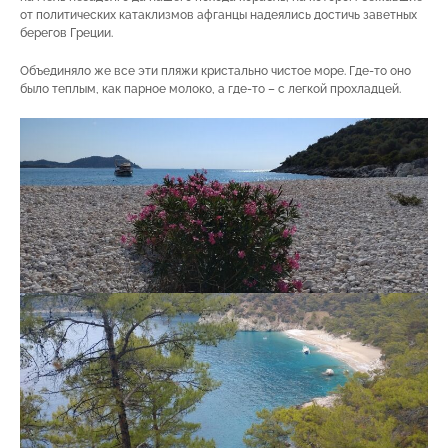
от политических катаклизмов афганцы надеялись достичь заветных
берегов Греции.
Объединяло же все эти пляжи кристально чистое море. Где-то оно
было теплым, как парное молоко, а где-то – с легкой прохладцей.