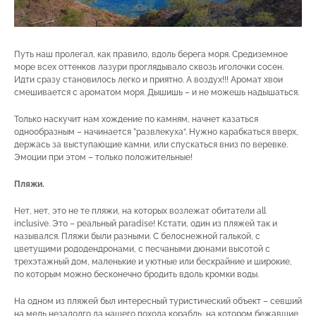
Путь наш пролегал, как правило, вдоль берега моря. Средиземное
море всех оттенков лазури проглядывало сквозь иголочки сосен.
Идти сразу становилось легко и приятно. А воздух!!! Аромат хвои
смешивается с ароматом моря. Дышишь – и не можешь надышаться.
Только наскучит нам хождение по камням, начнет казаться
однообразным – начинается ”развлекуха“. Нужно карабкаться вверх,
держась за выступающие камни, или спускаться вниз по веревке.
Эмоции при этом – только положительные!
Пляжи.
Нет, нет, это не те пляжи, на которых возлежат обитатели all
inclusive. Это – реальный paradise! Кстати, один из пляжей так и
назывался. Пляжи были разными. С белоснежной галькой, с
цветущими рододендронами, с песчаными дюнами высотой с
трехэтажный дом, маленькие и уютные или бескрайние и широкие,
по которым можно бесконечно бродить вдоль кромки воды.
На одном из пляжей был интересный туристический объект – севший
на мель незадолго да нашего похода корабль, на котором бежавшие