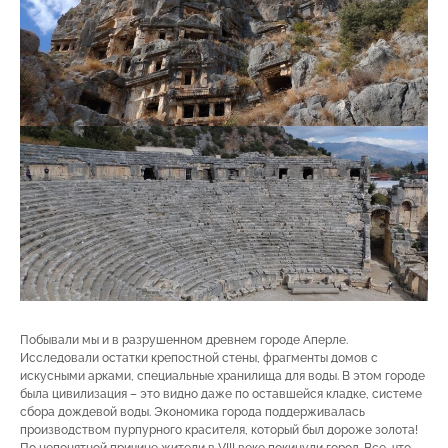
Побывали мы и в разрушенном древнем городе Аперле.
Исследовали остатки крепостной стены, фрагменты домов с
искусными арками, специальные хранилища для воды. В этом городе
была цивилизация – это видно даже по оставшейся кладке, системе
сбора дождевой воды. Экономика города поддерживалась
производством пурпурного красителя, который был дороже золота!
По непонятной причине жители в VIII веке покинули город. Все, что