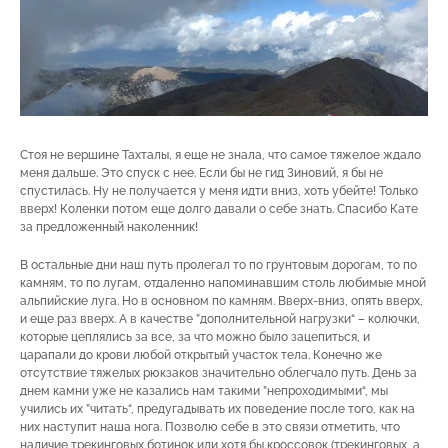
Стоя не вершине Тахталы, я еще не знала, что самое тяжелое ждало
меня дальше. Это спуск с нее. Если бы не гид Зиновий, я бы не
спустилась. Ну не получается у меня идти вниз, хоть убейте! Только
вверх! Коленки потом еще долго давали о себе знать. Спасибо Кате
за предложенный наколенник!
В остальные дни наш путь пролегал то по грунтовым дорогам, то по
камням, то по лугам, отдаленно напоминавшим столь любимые мной
альпийские луга. Но в основном по камням. Вверх-вниз, опять вверх,
и еще раз вверх. А в качестве ”дополнительной нагрузки“ – колючки,
которые цеплялись за все, за что можно было зацепиться, и
царапали до крови любой открытый участок тела. Конечно же
отсутствие тяжелых рюкзаков значительно облегчало путь. День за
днем камни уже не казались нам такими ”непроходимыми“, мы
учились их ”читать“, предугадывать их поведение после того, как на
них наступит наша нога. Позволю себе в это связи отметить, что
наличие трекинговых ботинок или хотя бы кроссовок (трекинговых, а