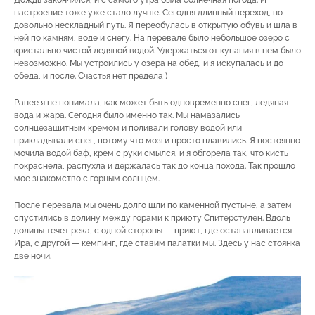
Дождь закончился, и с самого утра была солнечная погода. И
настроение тоже уже стало лучше. Сегодня длинный переход, но
довольно нескладный путь. Я переобулась в открытую обувь и шла в
ней по камням, воде и снегу. На перевале было небольшое озеро с
кристально чистой ледяной водой. Удержаться от купания в нем было
невозможно. Мы устроились у озера на обед, и я искупалась и до
обеда, и после. Счастья нет предела )
Ранее я не понимала, как может быть одновременно снег, ледяная
вода и жара. Сегодня было именно так. Мы намазались
солнцезащитным кремом и поливали голову водой или
прикладывали снег, потому что мозги просто плавились. Я постоянно
мочила водой баф, крем с руки смылся, и я обгорела так, что кисть
покраснела, распухла и держалась так до конца похода. Так прошло
мое знакомство с горным солнцем.
После перевала мы очень долго шли по каменной пустыне, а затем
спустились в долину между горами к приюту Спитерстулен. Вдоль
долины течет река, с одной стороны — приют, где останавливается
Ира, с другой — кемпинг, где ставим палатки мы. Здесь у нас стоянка
две ночи.