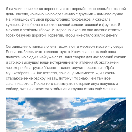
Я на удивление легко перенесла этот первый полноценный походный
день. Тяжело, конечно, но по сравнению с другими – намного лучше.
Начитавшись отзывов прошлогодних походников, я ожидала
худшего. И ещё очень хочется сочной зелени, овощей и фруктов. Я
мечтаю о зелёном яблоке. Интересно, сколько оно должно стоить в
горах безумно дорогой Норвегии, чтобы мне стало жалко денег?
Сегодняшняя стоянка в очень тихом, почти мёртвом месте – у озера
Бессаген. Здесь тихо, холодно, пусто. Кроме нас, есть ещё одна
палатка, но люди в ней уже спят. Ваня сварил для нас горячий супчик
и стойко выслушал наши истеричные впечатления об экстриме и
чрезмерной нагрузке. У меня в голове звучит песенка из «Трёх
мушкетёров» – «Нас четверо, пока ещё мы вместе…», и я очень
стараюсь её не раскручивать, потому что знаю, чем там всё
заканчивается… После того как мы уже потеряли двух девушек и
собаку, очень не хочется, чтобы наша группа стала ещё меньше…