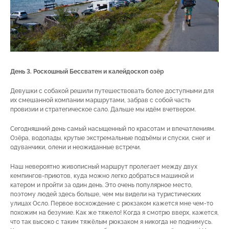
День 3. Роскошный Бессватен и калейдоскоп озёр
Девушки с собакой решили путешествовать более доступными для
их смешанной компании маршрутами, забрав с собой часть
провизии и стратегическое сало. Дальше мы идём вчетвером.
Сегодняшний день самый насыщенный по красотам и впечатлениям.
Озёра, водопады, крутые экстремальные подъёмы и спуски, снег и
одуванчики, олени и неожиданные встречи.
Наш невероятно живописный маршрут пролегает между двух
кемпингов-приютов, куда можно легко добраться машиной и
катером и пройти за один день. Это очень популярное место,
поэтому людей здесь больше, чем мы видели на туристических
улицах Осло. Первое восхождение с рюкзаком кажется мне чем-то
похожим на безумие. Как же тяжело! Когда я смотрю вверх, кажется,
что так высоко с таким тяжёлым рюкзаком я никогда не поднимусь.