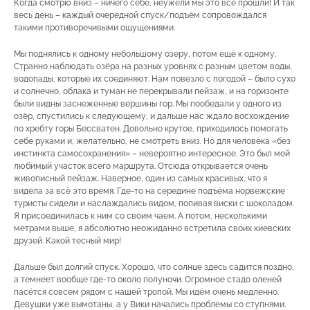
Когда смотрю вниз – ничего себе, неужели мы это всё прошли! И так
весь день – каждый очередной спуск/подъём сопровождался
такими противоречивыми ощущениями.
Мы поднялись к одному небольшому озеру, потом ещё к одному.
Странно наблюдать озёра на разных уровнях с разным цветом воды,
водопады, которые их соединяют. Нам повезло с погодой – было сухо
и солнечно, облака и туман не перекрывали пейзаж, и на горизонте
были видны заснеженные вершины гор. Мы пообедали у одного из
озёр, спустились к следующему, и дальше нас ждало восхождение
по хребту горы Бессватен. Довольно крутое, приходилось помогать
себе руками и, желательно, не смотреть вниз. Но для человека «без
инстинкта самосохранения» – невероятно интересное. Это был мой
любимый участок всего маршрута. Отсюда открывается очень
живописный пейзаж. Наверное, один из самых красивых, что я
видела за всё это время. Где-то на середине подъёма норвежские
туристы сидели и наслаждались видом, попивая виски с шоколадом.
Я присоединилась к ним со своим чаем. А потом, несколькими
метрами выше, я абсолютно неожиданно встретила своих киевских
друзей. Какой тесный мир!
Дальше был долгий спуск. Хорошо, что солнце здесь садится поздно,
а темнеет вообще где-то около полуночи. Огромное стадо оленей
пасётся совсем рядом с нашей тропой. Мы идём очень медленно.
Девушки уже вымотаны, а у Вики начались проблемы со ступнями.