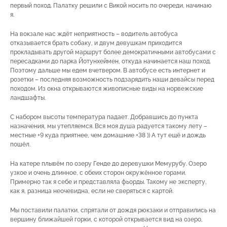
первый поход. Палатку решили с Викой носить по очереди, начинаю
я.
На вокзале нас ждёт неприятность – водитель автобуса
отказывается брать собаку, и двум девушкам приходится
прокладывать другой маршрут более демократичными автобусами с
пересадками до парка Йотунхеймен, откуда начинается наш поход.
Поэтому дальше мы едем вчетвером. В автобусе есть интернет и
розетки – последняя возможность подзарядить наши девайсы перед
походом. Из окна открываются живописные виды на норвежские
ландшафты.
С набором высоты температура падает. Добравшись до пункта
назначения, мы утепляемся. Вся моя душа радуется такому лету –
местные +9 куда приятнее, чем домашние +38 )) А тут ещё и дождь
пошёл.
На катере плывём по озеру Генде до деревушки Мемурубу. Озеро
узкое и очень длинное, с обеих сторон окружённое горами.
Примерно так я себе и представляла фьорды. Такому не эксперту,
как я, разница неочевидна, если не сверяться с картой.
Мы поставили палатки, спрятали от дождя рюкзаки и отправились на
вершину ближайшей горки, с которой открывается вид на озеро,