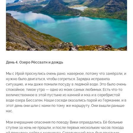
День 4. Озеро Рёссватн и дождь
Мы с Ирой проснулись очень рано, наверное, потому что замёрзли, и
нужно было двигаться, чтобы согреться. Зарядка исправила
ситуацию, и мы даже помыли посуду в ледяной воде. Это было очень
спокойное, тихое утро — одно из моих самых любимых. Есть что-то
величественное в этой пустыне из камней и мха и в серебристой
воде озера Бессаген. Наши соседи оказались парой из Германии, и в
этот день они шли с нами по тому же маршруту. Они вышли раньше
нас.
Мои вчерашние опасения по поводу Вики оправдались. Её больные
ступни за ночь не прошли, и после первых нескольких часов похода