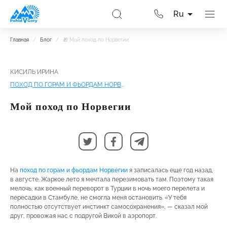
Ru
Главная
/
Блог
/
🎁 Мой поход по Норвегии
КИСИЛЬ ИРИНА
ПОХОД ПО ГОРАМ И ФЬОРДАМ НОРВЕГИИ
Мой поход по Норвегии
На
поход по горам и фьордам Норвегии
я записалась еще год назад,
в августе. Жаркое лето я мечтала перезимовать там. Поэтому такая
мелочь, как военный переворот в Турции в ночь моего перелета и
пересадки в Стамбуле, не смогла меня остановить. «У тебя
полностью отсутствует инстинкт самосохранения», — сказал мой
друг, провожая нас с подругой Викой в аэропорт.