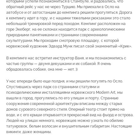
которыми успели познакомиться в Стамбуле, и радовались, что
обратный рейс у нас не через Турцию. Мы приехали в Осло на
автобусе и от автостанции до кемпинга решили прогуляться. Дорога
к кемпингу идет в гору, и с нашими тяжелыми рюкзаками это стало
небольшой тренировкой перед походом. Кемпинг расположен на
горе Экеберг, на ее склонах находится парк с археологическими
природными памятниками и странными современными
скульптурами. Мы проходим смотровую площадку, с которой
норвежский художник Эдвард Мунк писал свой знаменитый «Крик».
В кемпинге нас встретил инструктор Ваня, и мы познакомились с
частью группы — двумя девушками и их собакой. Я очень
обрадовалась собаке, она мне — нет. ))
У нас впереди было еще полдня, и мы решили погулять по Осло.
Спустившись через парк со странными статуями и
психоделическими инсталляциями норвежского Modern Art, мы
вышли в город, прогулялись по его улицам и порту. Странные
сооружения современной архитектуры вписаны между старых
домов сурового северного стиля. Оперный театр стоит прямо на
воде, и с его крыши открывается прекрасный вид на фьорд и острова.
Людей на улицах немного, норвежцев можно узнать по обилию
татуировок, белым волосам и внушительным габаритам. Настоящие
викинги, даже женщины.