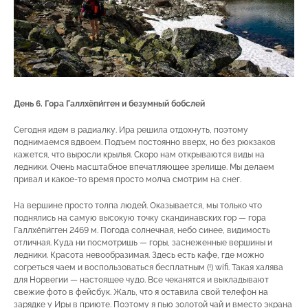
День 6. Гора
Галлхёпи́гген
и безумный бобслей
Сегодня идем в радиалку. Ира решила отдохнуть, поэтому
поднимаемся вдвоем. Подъем постоянно вверх, но без рюкзаков
кажется, что выросли крылья. Скоро нам открываются виды на
ледники. Очень масштабное впечатляющее зрелище. Мы делаем
привал и какое-то время просто молча смотрим на снег.
На вершине просто толпа людей. Оказывается, мы только что
поднялись на самую высокую точку скандинавских гор — гора
Галлхёпи́гген 2469 м. Погода солнечная, небо синее, видимость
отличная. Куда ни посмотришь — горы, заснеженные вершины и
ледники. Красота невообразимая. Здесь есть кафе, где можно
согреться чаем и воспользоваться бесплатным (!) wifi. Такая халява
для Норвегии — настоящее чудо. Все чеканятся и выкладывают
свежие фото в фейсбук. Жаль, что я оставила свой телефон на
зарядке у Иры в приюте. Поэтому я пью золотой чай и вместо экрана