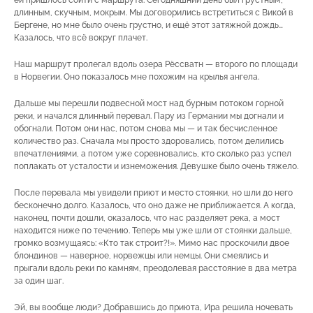
ей пришлось сойти с маршрута. Сегодняшний день был грустным,
длинным, скучным, мокрым. Мы договорились встретиться с Викой в
Бергене, но мне было очень грустно, и ещё этот затяжной дождь…
Казалось, что всё вокруг плачет.
Наш маршрут пролегал вдоль озера Рёссватн — второго по площади
в Норвегии. Оно показалось мне похожим на крылья ангела.
Дальше мы перешли подвесной мост над бурным потоком горной
реки, и начался длинный перевал. Пару из Германии мы догнали и
обогнали. Потом они нас, потом снова мы — и так бесчисленное
количество раз. Сначала мы просто здоровались, потом делились
впечатлениями, а потом уже соревновались, кто сколько раз успел
поплакать от усталости и изнеможения. Девушке было очень тяжело.
После перевала мы увидели приют и место стоянки, но шли до него
бесконечно долго. Казалось, что оно даже не приближается. А когда,
наконец, почти дошли, оказалось, что нас разделяет река, а мост
находится ниже по течению. Теперь мы уже шли от стоянки дальше,
громко возмущаясь: «Кто так строит?!». Мимо нас проскочили двое
блондинов — наверное, норвежцы или немцы. Они смеялись и
прыгали вдоль реки по камням, преодолевая расстояние в два метра
за один шаг.
Эй, вы вообще люди? Добравшись до приюта, Ира решила ночевать