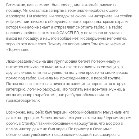
Возможно, наш самолет был последним, который приняли на
посадку. Мы оказались заперты в терминале неработающего
аэропорта. Ни взлетов, ни посадок за окном, ни интернета, ни стойки
информации, никакого обслуживающего персонала, кроме охраны,
которая ничего не знает и отправляет смотреть табло. На табло
половина рейсов с отметкой CANCELED, у остальных не указан
выход на посадку, а нашего вообще нет, и совершенно непонятно,
хорошо это или плохо. Почему-то вспомнился Том Хэнкс и фильм
«Терминал».
Люди разделились на две группы: одна бегает по терминалу и
пытается хоть что-то выяснить и как-то повлиять на ситуацию, а
другая лениво спит на стульях, на полу или просто на своих вещах
прямо под табло. Сначала мы присоединились к первой группе.
Потом поняли, что от нас ничего не зависит, и перешли во вторую
категорию, логично рассудив, что поспать нам все-таки нужно, а
когда аэропорт заработает, нас разбудят объявления по
громкоговорителю.
Возможно, наш рейс был первым, который объявили. Мы узнали его
даже на турецком. Через полчаса мы уже летели над Черным морем,
обогнув Стамбул такими обходными маршрутами, что Босфор в
иллюминатор даже не был виден. По прилету в Осло мы с
облегчением улыбались, поздравляли соседей-пассажиров, с