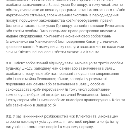
особами, зазначеними в Заявці, умов Договору, в тому числі, але не
обмежуючись: явки до початку програми в стані алкогольного та/або
наркотичного сп’яніння, зловживання алкоголем в період надання
послуг, порушення законодавства країн перебування і правил
безпеки, а також інших умов Договору, заподіяння шкоди Виконавцю
або третім особам, Виконавець має право достроково вилучити
надане спорядження, припинити виконання своїх зобов’язань
(відмовитися від їх виконання) без повернення Клієнту сплачених
грошових коштів. У цьому випадку послуги вважаються не наданими
з вини Клієнта, всі понесені збитки лягають на Клієнта.
8.10. Клієнт зобов’язаний відшкодувати Виконавцю та третім особам
будь-яку шкоду, заподіяну ним самим або зазначеними в Заявці
особами, в тому числі збитки, пов’язані з псуванням спорядження
або іншого майна Виконавця; збитки, заподіяні у результаті
порушення ним самим або зазначеними в Заявці особами
законодавства країн перебування (в тому числі зобов’язаний
компенсувати будь-які штрафи, сплачені Виконавцем, гідом/
інструктором або іншими особами внаслідок правопорушень Клієнта
або зазначених в Заявці осіб).
8.11. У разі виникнення розбіжностей між Клієнтом та Виконавцем
сторони докладуть усіх зусиль для того, щоб вирішити конфліктну
ситуацію шляхом переговорів і в мирному порядку.