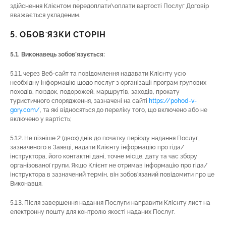
здійснення Клієнтом передоплати\оплати вартості Послуг Договір
вважається укладеним.
5. ОБОВ`ЯЗКИ СТОРІН
5.1. Виконавець зобов’язується:
5.1.1. через Веб-сайт та повідомлення надавати Клієнту усю
необхідну інформацію щодо послуг з організації програм групових
походів, поїздок, подорожей, маршрутів, заходів, прокату
туристичного спорядження, зазначені на сайті
https://pohod-v-
gory.com/
, та які відносяться до переліку того, що включено або не
включено у вартість;
5.1.2. Не пізніше 2 (двох) днів до початку періоду надання Послуг,
зазначеного в Заявці, надати Клієнту інформацію про гіда/
інструктора, його контактні дані, точне місце, дату та час збору
організованої групи. Якщо Клієнт не отримав інформацію про гіда/
інструктора в зазначений термін, він зобов’язаний повідомити про це
Виконавця.
5.1.3. Після завершення надання Послуги направити Клієнту лист на
електронну пошту для контролю якості наданих Послуг.