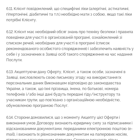
6.11. Клієнт повідомлений, що специфічні ліки (алергічні, астматичні,
гіпертонічні, діабетичні та т.п.) необхідно мати з собою, якщо такі ліки
потрібні Клієнту.
6.12. Клієнт має необхідний обсяг знань про техніку безпеки і правила
поведінки для участі в організованій програмі, ознайомлений зі
списком речей, необхідних для участі в програмі (список
рекомендованого особистого спорядження) і забезпечить наявність у
себе і у зазначених в Заявці осіб такого спорядження на час надання
Послуги.
6.13. Акцептуючи дану Оферту, Клієнт, а також особи, зазначені в
Заявці, висловлюють свою письмову згоду: на використання їх
персональних даних Виконавцем відповідно до законодавства
України, а також, що їхні прізвища, імена, по батькові, номера
телефонів і/або інші дані будуть передані гіду/інструктору та
учасникам групи, що пов’язано з організаційною необхідністю,
обумовленою програмою Послуг.
6.14. Сторони домовилися, що з моменту Акцепту цієї Оферти і
виконання умов Договору визнають юридичну силу за підписаними і
відсканованими документами, переданими електронною поштою (e-
mail), і визнають їх рівнозначним документам на паперових носіях,