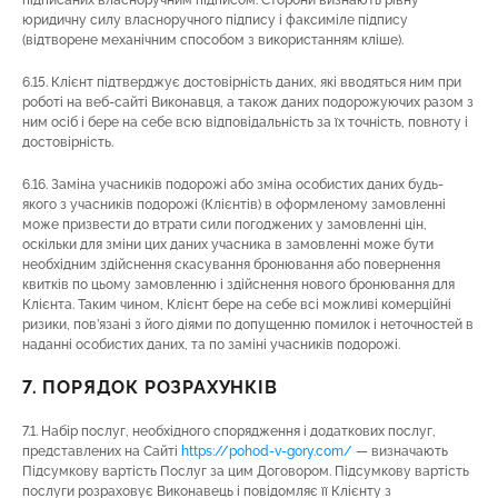
підписаних власноручним підписом. Сторони визнають рівну
юридичну силу власноручного підпису і факсиміле підпису
(відтворене механічним способом з використанням кліше).
6.15. Клієнт підтверджує достовірність даних, які вводяться ним при
роботі на веб-сайті Виконавця, а також даних подорожуючих разом з
ним осіб і бере на себе всю відповідальність за їх точність, повноту і
достовірність.
6.16. Заміна учасників подорожі або зміна особистих даних будь-
якого з учасників подорожі (Клієнтів) в оформленому замовленні
може призвести до втрати сили погоджених у замовленні цін,
оскільки для зміни цих даних учасника в замовленні може бути
необхідним здійснення скасування бронювання або повернення
квитків по цьому замовленню і здійснення нового бронювання для
Клієнта. Таким чином, Клієнт бере на себе всі можливі комерційні
ризики, пов’язані з його діями по допущенню помилок і неточностей в
наданні особистих даних, та по заміні учасників подорожі.
7. ПОРЯДОК РОЗРАХУНКІВ
7.1. Набір послуг, необхідного спорядження і додаткових послуг,
представлених на Сайті
https://pohod-v-gory.com/
— визначають
Підсумкову вартість Послуг за цим Договором. Підсумкову вартість
послуги розраховує Виконавець і повідомляє її Клієнту з