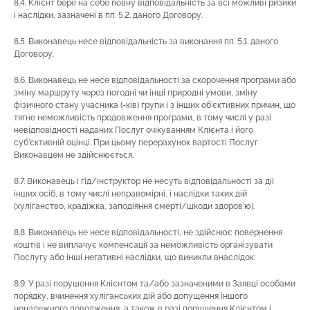
8.4. Клієнт бере на себе повну відповідальність за всі можливі ризики
і наслідки, зазначені в пп. 5.2. даного Договору.
8.5. Виконавець несе відповідальність за виконання пп. 5.1. даного
Договору.
8.6. Виконавець не несе відповідальності за скорочення програми або
зміну маршруту через погодні чи інші природні умови, зміну
фізичного стану учасника (-ків) групи і з інших об’єктивних причин, що
тягне неможливість продовження програми, в тому числі у разі
невідповідності наданих Послуг очікуванням Клієнта і його
суб’єктивній оцінці. При цьому перерахунок вартості Послуг
Виконавцем не здійснюється.
8.7. Виконавець і гід/інструктор не несуть відповідальності за дії
інших осіб, в тому числі неправомірні, і наслідки таких дій
(хуліганство, крадіжка, заподіяння смерті/шкоди здоров’ю).
8.8. Виконавець не несе відповідальності, не здійснює повернення
коштів і не виплачує компенсації за неможливість організувати
Послугу або інші негативні наслідки, що виникли внаслідок:
8.9. У разі порушення Клієнтом та/або зазначеними в Заявці особами
порядку, вчинення хуліганських дій або допущення іншого
неналежного поводження, а також в разі порушення Клієнтом і