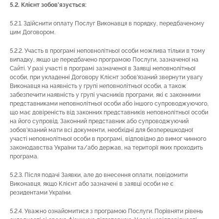
5.2. Клієнт зобов’язується:
5.2.1. Здійснити оплату Послуг Виконавця в порядку, передбаченому
цим Договором.
5.2.2. Участь в програмі неповнолітньої особи можлива тільки в тому
випадку, якщо це передбачено програмою Послуги, зазначеної на
Сайті. У разі участі в програмі зазначеної в Заявці неповнолітньої
особи, при укладенні Договору Клієнт зобов’язаний звернути увагу
Виконавця на наявність у групі неповнолітньої особи, а також
забезпечити наявність у групі учасників програми, які є законними
представниками неповнолітньої особи або іншого супроводжуючого,
що має довіреність від законних представників неповнолітньої особи
на його супровід. Законний представник або супроводжуючий
зобов’язаний мати всі документи, необхідні для безперешкодної
участі неповнолітньої особи в програмі, відповідно до вимог чинного
законодавства України та/або держав, на території яких проходить
програма.
5.2.3. Після подачі Заявки, але до внесення оплати, повідомити
Виконавця, якщо Клієнт або зазначені в заявці особи не є
резидентами України.
5.2.4. Уважно ознайомитися з програмою Послуги. Порівняти рівень