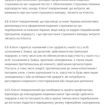
здоров’я (для іноземних громадян оформлення ними медичної
страховки на час надання послуг є обов’язковим). Страховка повинна
відповідати типу заходу. Клієнт повідомлений, що витрати, які
виникають при настанні страхового випадку, лягають на Клієнта.
6.8. Клієнт повідомлений, що при виїзді за межі України наполегливо
рекомендується оформлення медичної страховки на час
перебування за межами України, якщо виїзд за кордон передбачений
програмою маршруту, і що при настанні страхового випадку витрати
лягають на Клієнта.
6.9. Клієнт гарантує належний стан здоров’я у нього та у осіб,
зазначених в Заявці, що дозволяє здійснювати екстремальні
подорожі, в тому числі (але не обмежуючись) відсутність у нього та у
осіб, зазначених в Заявці, хронічних захворювань, а також інших
медичних протипоказань до моменту здійснення організатором
Послуги, в тому числі алергії, протипоказань до зміни кліматичних і
погодних умов, стилю харчування та ін., відсутність будь-яких інших
захворювань і/або особливостей здоров’я, які потребують
регулярного медичного спостереження або лікарської допомоги.
6.10. Клієнт повідомлений про необхідність пройти профілактику
відповідно до міжнародних медичних вимог при намірі здійснити
подорож в місто/місцевість або в країну тимчасового перебування,
де він може піддатися підвищеному ризику інфекційних захворювань.