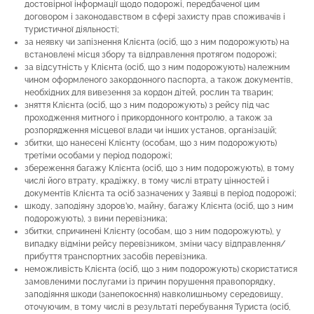
достовірної інформації щодо подорожі, передбаченої цим
договором і законодавством в сфері захисту прав споживачів і
туристичної діяльності;
за неявку чи запізнення Клієнта (осіб, що з ним подорожують) на
встановлені місця збору та відправлення протягом подорожі;
за відсутність у Клієнта (осіб, що з ним подорожують) належним
чином оформленого закордонного паспорта, а також документів,
необхідних для вивезення за кордон дітей, рослин та тварин;
зняття Клієнта (осіб, що з ним подорожують) з рейсу під час
проходження митного і прикордонного контролю, а також за
розпорядження місцевої влади чи інших установ, організацій;
збитки, що нанесені Клієнту (особам, що з ним подорожують)
третіми особами у період подорожі;
збереження багажу Клієнта (осіб, що з ним подорожують), в тому
числі його втрату, крадіжку, в тому числі втрату цінностей і
документів Клієнта та осіб зазначених у Заявці в період подорожі;
шкоду, заподіяну здоров’ю, майну, багажу Клієнта (осіб, що з ним
подорожують), з вини перевізника;
збитки, спричинені Клієнту (особам, що з ним подорожують), у
випадку відміни рейсу перевізником, зміни часу відправлення/
прибуття транспортних засобів перевізника.
неможливість Клієнта (осіб, що з ним подорожують) скористатися
замовленими послугами із причин порушення правопорядку,
заподіяння шкоди (занепокоєння) навколишньому середовищу,
оточуючим, в тому числі в результаті перебування Туриста (осіб,