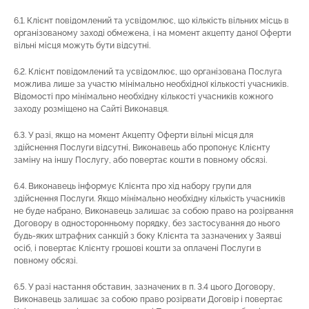
6.1. Клієнт повідомлений та усвідомлює, що кількість вільних місць в
організованому заході обмежена, і на момент акцепту даної Оферти
вільні місця можуть бути відсутні.
6.2. Клієнт повідомлений та усвідомлює, що організована Послуга
можлива лише за участю мінімально необхідної кількості учасників.
Відомості про мінімально необхідну кількості учасників кожного
заходу розміщено на Сайті Виконавця.
6.3. У разі, якщо на момент Акцепту Оферти вільні місця для
здійснення Послуги відсутні, Виконавець або пропонує Клієнту
заміну на іншу Послугу, або повертає кошти в повному обсязі.
6.4. Виконавець інформує Клієнта про хід набору групи для
здійснення Послуги. Якщо мінімально необхідну кількість учасників
не буде набрано, Виконавець залишає за собою право на розірвання
Договору в односторонньому порядку, без застосування до нього
будь-яких штрафних санкцій з боку Клієнта та зазначених у Заявці
осіб, і повертає Клієнту грошові кошти за оплачені Послуги в
повному обсязі.
6.5. У разі настання обставин, зазначених в п. 3.4 цього Договору,
Виконавець залишає за собою право розірвати Договір і повертає