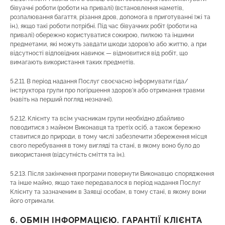
бівуачні роботи (роботи на привалі) (встановлення наметів,
розпалювання багаття, різання дров, допомога в приготуванні їжі та
ін.), якщо такі роботи потрібні. Під час бівуачних робіт (роботи на
привалі) обережно користуватися сокирою, пилкою та іншими
предметами, які можуть завдати шкоди здоров’ю або життю, а при
відсутності відповідних навичок — відмовитися від робіт, що
вимагають використання таких предметів.
5.2.11. В період надання Послуг своєчасно інформувати гіда/
інструктора групи про погіршення здоров’я або отримання травми
(навіть на перший погляд незначні).
5.2.12. Клієнту та всім учасникам групи необхідно дбайливо
поводитися з майном Виконавця та третіх осіб, а також бережно
ставитися до природи, в тому числі забезпечити збереження місця
свого перебування в тому вигляді та стані, в якому воно було до
використання (відсутність сміття та ін.).
5.2.13. Після закінчення програми повернути Виконавцю спорядження
та інше майно, якщо таке передавалося в період надання Послуг
Клієнту та зазначеним в Заявці особам, в тому стані, в якому вони
його отримали.
6. ОБМІН ІНФОРМАЦІЄЮ. ГАРАНТІЇ КЛІЄНТА