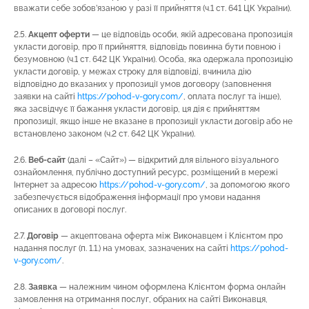
вважати себе зобов’язаною у разі її прийняття (ч.1 ст. 641 ЦК України).
2.5.
Акцепт оферти
— це відповідь особи, якій адресована пропозиція
укласти договір, про її прийняття, відповідь повинна бути повною і
безумовною (ч.1 ст. 642 ЦК України). Особа, яка одержала пропозицію
укласти договір, у межах строку для відповіді, вчинила дію
відповідно до вказаних у пропозиції умов договору (заповнення
заявки на сайті
https://pohod-v-gory.com/
, оплата послуг та інше),
яка засвідчує її бажання укласти договір, ця дія є прийняттям
пропозиції, якщо інше не вказане в пропозиції укласти договір або не
встановлено законом (ч.2 ст. 642 ЦК України).
2.6.
Веб-сайт
(далі – «Сайт») — відкритий для вільного візуального
ознайомлення, публічно доступний ресурс, розміщений в мережі
Інтернет за адресою
https://pohod-v-gory.com/
, за допомогою якого
забезпечується відображення інформації про умови надання
описаних в договорі послуг.
2.7.
Договір
— акцептована оферта між Виконавцем і Клієнтом про
надання послуг (п. 1.1.) на умовах, зазначених на сайті
https://pohod-
v-gory.com/
.
2.8.
Заявка
— належним чином оформлена Клієнтом форма онлайн
замовлення на отримання послуг, обраних на сайті Виконавця,