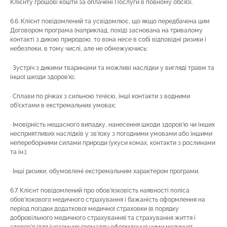
Клієнту грошові кошти за оплачені Послуги в повному обсязі.
6.6. Клієнт повідомлений та усвідомлює, що якщо передбачена цим
Договором програма (наприклад, похід) заснована на тривалому
контакті з дикою природою, то вона несе в собі відповідні ризики і
небезпеки, в тому числі, але не обмежуючись:
· Зустріч з дикими тваринами та можливі наслідки у вигляді травм та
іншої шкоди здоров’ю;
· Сплави по річках з сильною течією, інші контакти з водними
об’єктами в екстремальних умовах;
· Імовірність нещасного випадку, нанесення шкоди здоров’ю чи інших
несприятливих наслідків у зв’язку з погодними умовами або іншими
непереборними силами природи (укуси комах, контакти з рослинами
та ін.);
· Інші ризики, обумовлені екстремальним характером програми.
6.7. Клієнт повідомлений про обов’язковість наявності поліса
обов’язкового медичного страхування і бажаність оформлення на
період поїздки додаткової медичної страховки (в порядку
добровільного медичного страхування) та страхування життя і