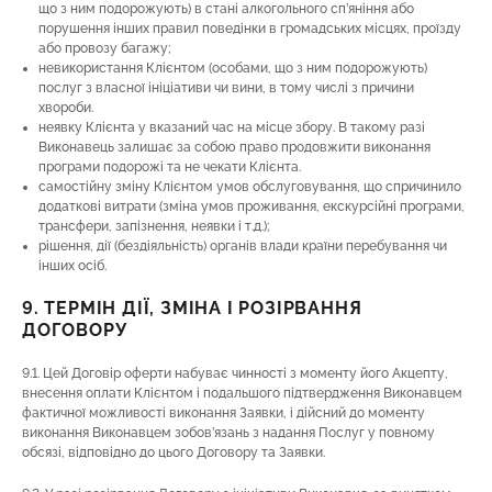
що з ним подорожують) в стані алкогольного сп’яніння або
порушення інших правил поведінки в громадських місцях, проїзду
або провозу багажу;
невикористання Клієнтом (особами, що з ним подорожують)
послуг з власної ініціативи чи вини, в тому числі з причини
хвороби.
неявку Клієнта у вказаний час на місце збору. В такому разі
Виконавець залишає за собою право продовжити виконання
програми подорожі та не чекати Клієнта.
самостійну зміну Клієнтом умов обслуговування, що спричинило
додаткові витрати (зміна умов проживання, екскурсійні програми,
трансфери, запізнення, неявки і т.д.);
рішення, дії (бездіяльність) органів влади країни перебування чи
інших осіб.
9. ТЕРМІН ДІЇ, ЗМІНА І РОЗІРВАННЯ
ДОГОВОРУ
9.1. Цей Договір оферти набуває чинності з моменту його Акцепту,
внесення оплати Клієнтом і подальшого підтвердження Виконавцем
фактичної можливості виконання Заявки, і дійсний до моменту
виконання Виконавцем зобов’язань з надання Послуг у повному
обсязі, відповідно до цього Договору та Заявки.