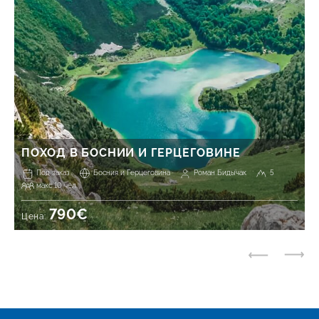
ПОХОД В БОСНИИ И ГЕРЦЕГОВИНЕ
Под заказ
Босния и Герцеговина
Роман Бидычак
5
макс 10 чел.
790€
Цена: