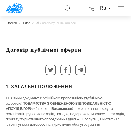
Ru
Главная
/
Блог
/
🎁 Договір публічної оферти
Договір публічної оферти
1. ЗАГАЛЬНІ ПОЛОЖЕННЯ
1.1. Даний документ є офіційною пропозицією (публічною
офертою)
ТОВАРИСТВА З ОБМЕЖЕНОЮ ВІДПОВІДАЛЬНІСТЮ
«ПОХІД В ГОРИ»
(надалі –
Виконавець
) щодо надання послуг з
організації групових походів, поїздок, подорожей, маршрутів, заходів,
прокату туристичного спорядження (далі – «Послуги») і містить всі
істотні умови договору на туристичне обслуговування.