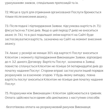
урахуванням знижок, спеціальних пропозицій та ін.
7.2. Місце в групі для отримання організованої Послуги бронюється
тільки після внесення авансу.
7.3. Після подачі і підтвердження Заявки, підсумкова вартість (п. 7.1.)
фіксується на 7 (сім) днів. Якщо в цей період (7 днів) не вноситься
аванс (п. 7.4.), то в разі подальшої зміни вартості на Сайті буде
застосовуватися вартість, зазначена на Сайті на момент внесення
авансу.
7.4. Аванс у розмірі не менше 30% від вартості Послуг вноситься
Клієнтом з моменту підтвердження Виконавцем Заявки, відповідно
до п. 3.2. даного Договору. Вартість Послуг, зазначена в Заявці,
повністю сплачується Клієнтом не пізніше 14 (чотирнадцяти) днів до
початку надання Послуг. Сторони вправі застосувати інший порядок
розрахунків за взаємною згодою. У будь-якому випадку, повна
вартість послуг вноситься Клієнтом не пізніше дня початку надання
Послуг.
7.5. Розрахунки між Виконавцем і Клієнтом здійснюються в гривнях.
Оплата здійснюється одним або декількома з наступних способів:
· безготівкова оплата на розрахунковий рахунок Виконавця;