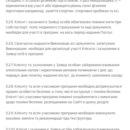
складності зі своєю фізичною підготовкою. У разі невідповідності —
відмовитися від участі або підвищити рівень своєї фізичної
підготовки (наприклад, заняття спортом, спортивні пробіжки та ін.).
5.2.5. Клієнт і зазначені в Заявці особи обов’язково повинні мати при
собі паспорт, поліс медичного страхування та інші документи,
необхідні для участі в програмі, на весь період надання Послуг.
5.2.6. Своєчасно надавати Виконавцю всі документи, запитувані
Виконавцем, необхідні для організації участі Клієнта і зазначених в
Заявці осіб в програмі.
5.2.7. Клієнту та зазначеним у Заявці особам заборонено вживання
алкогольних напоїв і наркотичних речовин починаючи з дня, що
передує дню початку надання послуг, до моменту закінчення заходу.
5.2.8. Клієнту та всім учасникам програми необхідно дотримуватися
правил особистої безпеки, в тому числі інструкції з техніки безпеки.
Клієнт і всі учасники програми повинні ознайомитися з вимогами
щодо техніки безпеки, розміщеними на Сайті в цьому розділі.
5.2.9. Клієнту та всім учасникам програми необхідно виконувати
вказівки, вимоги та рекомендації гіда/інструктора.
5.2.10. Клієнт і зазначені в Заявці особи зобов’язуються виконувати