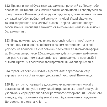
8.12. При виникненні будь-яких зауважень, претензій до Послуг або
спорядження Клієнт і зазначені в заявці особи повинні звернутися до
представника Виконавця або гіду/інструктору для вирішення спірних
ситуацій та/або проблем які виникли на місці. У разі відсутності
такого звернення в зазначений в Заявці період надання Послуг,
зобов’язання Виконавця вважаються виконаними належним чином і
без рекламації.
8.13. Якщо причину, що викликала претензії Клієнта і пов’язану з
виконанням Виконавцем обов’язків за цим Договором, на місці
усунути не вдалося, Клієнт повинен звернутися в письмовій формі
до Виконавця протягом 20 календарних днів з моменту закінчення
програми, з додатком документів, що підтверджують претензійні
вимоги. Претензія розглядається протягом 10 календарних днів.
8.14. У разі недосягнення угоди в результаті переговорів, спір
вирішується в суді за місцем державної реєстрації Виконавця.
8.15. Всі витрати, пов’язані з достроковим припиненням участі в
організованій послузі, в тому числі витрати по екстреній евакуації
учасника з маршруту внаслідок раптового захворювання, нещасного
випадку, відсторонення від участі внаслідок виявлення порушень
Договору, лягають на Клієнта.