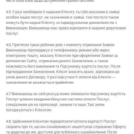
числі обов’язків щодо дотримання правил безпеки.
4.5. У разі необхідності надання Клієнту та/або вказаних в заявці
особам інших послуг, не зазначених в заявці, такі послуги також
можуть бути надані Клієнту за індивідуальною домовленістю з
Виконавцем. Виконавець має право відмовити в наданні додаткових
послуг.
4.6. Протягом трьох робочих днів з моменту отримання Заявки
Виконавець підтверджує в телефонному режимі або через
електронну пошту, вказану Клієнтом при оформленні Заявки за
допомогою Сайту, отримання даного Замовлення, а також
можливість його виконання та Підсумкову вартість послуг. Після
підтвердження Замовлення, Клієнт вносить аванс, відповідно до
умов даного Договору. У разі відсутності оплати від Клієнта —
замовлення не вважається прийнятим.
4.7. Виконавець на свій розсуд може змінювати підсумкову вартість
Послуг шляхом введення бонусної системи оплати Послуг,
спеціальних цін на пропозиції, знижки та інше. Такі зміни
погоджуються з Клієнтом.
4.8. Здійснення Клієнтом передоплати\оплати вартості Послуг
свідчить про те, що він ознайомився і акцептував справжню Оферту
та додатки до неї, доступні для публічного ознайомлення. Після