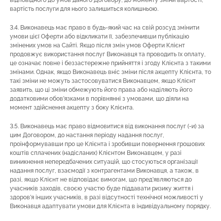
відповідного до умов даного Договору, до моменту зміни вартості,
вартість послуги для нього залишиться колишньою.
3.4. Виконавець має право в будь-який час на свій розсуд змінити
умови цієї Оферти або відкликати її, забезпечивши публікацію
змінених умов на Сайті. Якщо після змін умов Оферти Клієнт
продовжує використання послуг Виконавця та проводить їх оплату,
це означає повне і беззастережне прийняття і згоду Клієнта з такими
змінами. Однак, якщо Виконавець вніс зміни після акцепту Клієнта, то
такі зміни не можуть застосовуватися Виконавцем, якщо Клієнт
заявить, що ці зміни обмежують його права або наділяють його
додатковими обов’язками в порівнянні з умовами, що діяли на
момент здійснення акцепту з боку Клієнта.
3.5. Виконавець має право відмовитися від виконання послуг (-и) за
цим Договором, до настання періоду надання послуг,
проінформувавши про це Клієнта і зробивши повернення грошових
коштів сплачених (надісланих) Клієнтом Виконавцем, у разі
виникнення непередбачених ситуацій, що стосуються організації
надання послуг, взаємодії з контрагентами Виконавця, а також, в
разі, якщо Клієнт не відповідає вимогам, що пред’являються до
учасників заходів, своєю участю буде піддавати ризику життя і
здоров’я інших учасників, в разі відсутності технічної можливості у
Виконавця адаптувати умови для Клієнта в індивідуальному порядку.