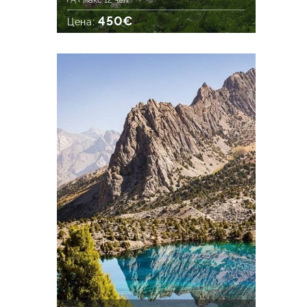
макс 12 чел.
450€
Цена: