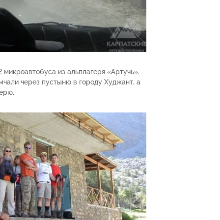
2 микроавтобуса из альплагеря «Артучь».
мчали через пустыню в городу Худжант, а
ерю.