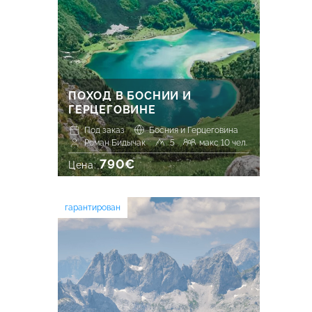
ПОХОД В БОСНИИ И
ГЕРЦЕГОВИНЕ
Под заказ
Босния и Герцеговина
Роман Бидычак
5
макс 10 чел.
790€
Цена:
гарантирован