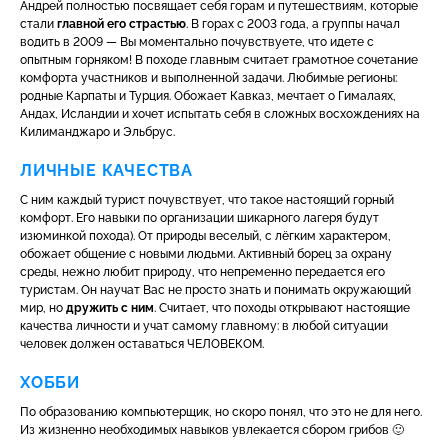
Андрей полностью посвящает себя горам и путешествиям, которые
стали
главной его страстью
. В горах с 2003 года, а группы начал
водить в 2009 — Вы моментально почувствуете, что идете с
опытным горняком! В походе главным считает грамотное сочетание
комфорта участников и выполненной задачи. Любимые регионы:
родные Карпаты и Турция. Обожает Кавказ, мечтает о Гималаях,
Андах, Исландии и хочет испытать себя в сложных восхождениях на
Килиманджаро и Эльбрус.
ЛИЧНЫЕ КАЧЕСТВА
С ним каждый турист почувствует, что такое настоящий горный
комфорт. Его навыки по организации шикарного лагеря будут
изюминкой похода). От природы веселый, с лёгким характером,
обожает общение с новыми людьми. Активный борец за охрану
среды, нежно любит природу, что непременно передается его
туристам. Он научат Вас не просто знать и понимать окружающий
мир, но
дружить с ним
. Считает, что походы открывают настоящие
качества личности и учат самому главному: в любой ситуации
человек должен оставаться ЧЕЛОВЕКОМ.
ХОББИ
По образованию компьютерщик, но скоро понял, что это не для него.
Из жизненно необходимых навыков увлекается сбором грибов 🙂