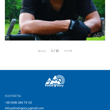
1
/
12
КОНТАКТЫ
+38 (068) 384 73-02
info.pohodvgory@gmail.com