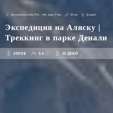
Инструктор клуба PVG
макс 7 чел.
60 км
15 дней
Экспедиция на Аляску |
Треккинг в парке Денали
2500$
5.4
15 ДНЕЙ