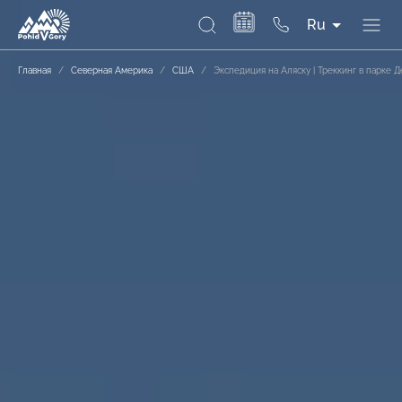
Ru
Главная
/
Северная Америка
/
США
/
Экспедиция на Аляску | Треккинг в парке 