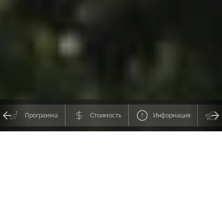
Программа
Стоимость
Информация
Приглашаем в один из самых необычных наших туров —
в мир
Джека Лондона
и Золотой лихорадки, туда, где плавал Джеймс Кук,
а ледники сходят прямо в океан. Холодные воды фьордов бороздят
айсберги, киты, морские львы и каланы, а в небо вздымается одна из
Семи Вершин —
величественная Денали.
Вы даже полетаете вокруг
нее на самолете с высадкой на ледник!
Вас ждут:
• круизы по
фьордам; • ночевки на высокогорных озерах, где мы будем