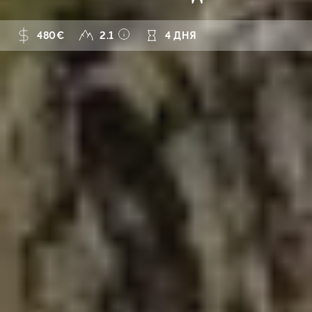
480€
2.1
4 ДНЯ