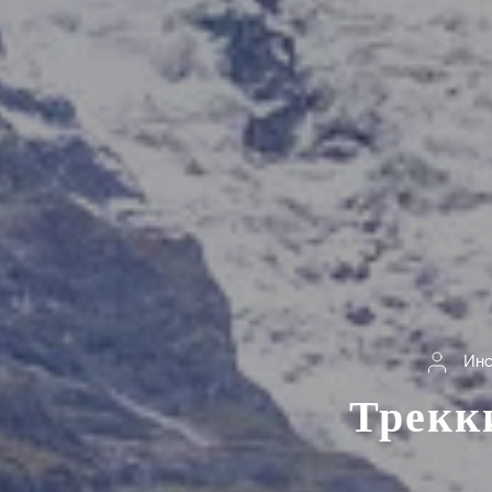
Инс
Трекки