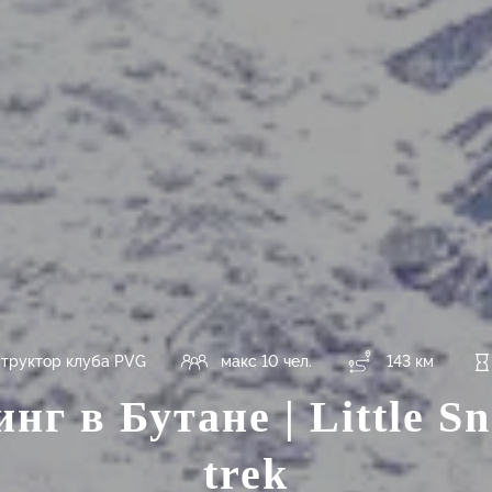
труктор клуба PVG
макс 10 чел.
143 км
нг в Бутане | Little 
trek