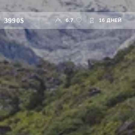
3990$
6.7
16 ДНЕЙ