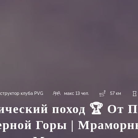
структор клуба PVG
макс 13 чел.
57 км
ический поход 🏆 От П
ерной Горы | Мраморн