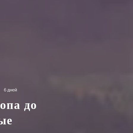
6 дней
опа до
ые