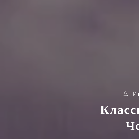
Ин
Класс
Ч