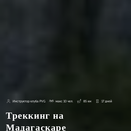
Инструктор клуба PVG
макс 10 чел.
85 км
17 дней
Треккинг на
Мадагаскаре