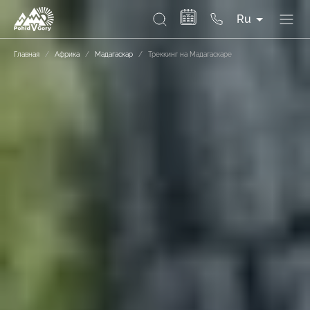
Ru
Главная
/
Африка
/
Мадагаскар
/
Треккинг на Мадагаскаре