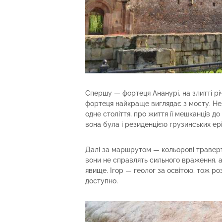
Спершу — фортеця Ананурі, на злитті річ
фортеця найкраще виглядає з мосту. Нез
одне століття, про життя її мешканців до 
вона була і резиденцією грузинських еріс
Далі за маршрутом — кольорові траверт
вони не справлять сильного враження, 
явище. Ігор — геолог за освітою, тож ро
доступно.