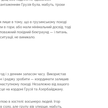
антаженням Грузія була, мабуть, трохи
ця лише в тому, що в грузинському поході
и в гори, або мали мінімальний досвід, тоді
 поважний похідний бекграунд — і питань,
ситуації, не виникало.
год і з денним запасом часу. Використав
сім і раджу зробити — координати залишив
у наступному поході. Незалежно від вашого
ісце на кордоні Грузії та Азербайджану.
упою в хостелі: восьмеро людей. Ігор
 соло, але групу вів уперше, мабуть,