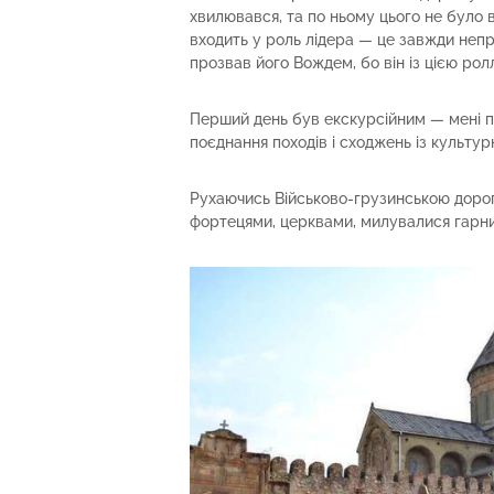
хвилювався, та по ньому цього не було в
входить у роль лідера — це завжди непро
прозвав його Вождем, бо він із цією ро
Перший день був екскурсійним — мені 
поєднання походів і сходжень із культу
Рухаючись Військово-грузинською дорог
фортецями, церквами, милувалися гарн