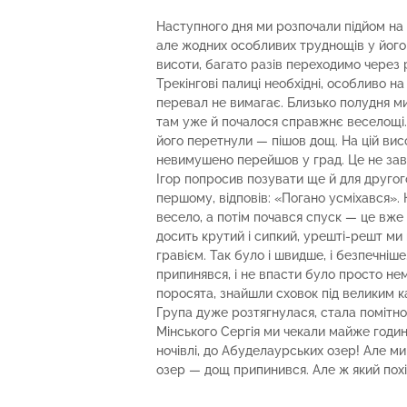
Наступного дня ми розпочали підйом на 
але жодних особливих труднощів у його
висоти, багато разів переходимо через р
Трекінгові палиці необхідні, особливо на
перевал не вимагає. Близько полудня ми 
там уже й почалося справжнє веселощі.
його перетнули — пішов дощ. На цій висо
невимушено перейшов у град. Це не зав
Ігор попросив позувати ще й для другого
першому, відповів: «Погано усміхався».
весело, а потім почався спуск — це вже
досить крутий і сипкий, урешті-решт ми 
гравієм. Так було і швидше, і безпечніше
припинявся, і не впасти було просто не
поросята, знайшли сховок під великим ка
Група дуже розтягнулася, стала помітною
Мінського Сергія ми чекали майже годин
ночівлі, до Абуделаурських озер! Але ми
озер — дощ припинився. Але ж який пох