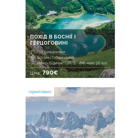
ПОХІД В БОСНІЇ І
ГЕРЦОГОВИНІ
Під замовлення
Боснія і Герцоговина
Роман Бідичак
5
макс 10 чол.
790€
Ціна:
гарантовано