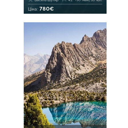
Василь Шуляр
4.1
макс 10 чол.
780€
Ціна: