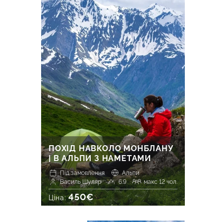
ПОХІД НАВКОЛО МОНБЛАНУ
| В АЛЬПИ З НАМЕТАМИ
Під замовлення
Альпи
Василь Шуляр
6.9
макс 12 чол.
450€
Ціна: