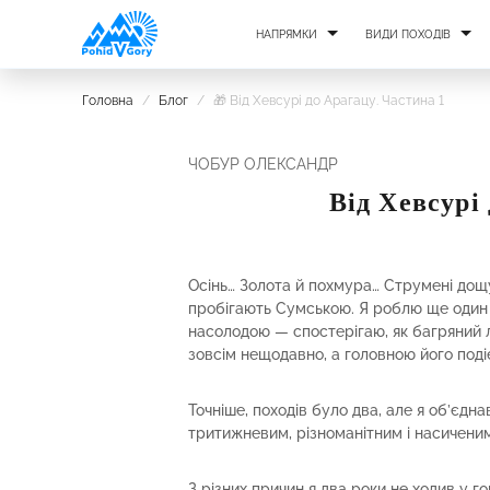
НАПРЯМКИ
ВИДИ ПОХОДІВ
Головна
/
Блог
/
🎁 Від Хевсурі до Арагацу. Частина 1
ЧОБУР ОЛЕКСАНДР
Від Хевсурі
Осінь… Золота й похмура… Струмені дощу
пробігають Сумською. Я роблю ще один к
насолодою — спостерігаю, як багряний ли
зовсім нещодавно, а головною його поді
Точніше, походів було два, але я об’єдна
тритижневим, різноманітним і насичени
З різних причин я два роки не ходив у г