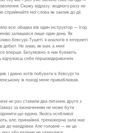
оволення. Скажу відразу: жодного разу не
 сприймайте мої слова як заклик до дії.
яло все: обидва вів один інструктор — Ігор
ірменію залишався лише один день. Як
иво Хевсурі-Тушеті, я аналогів в інтернеті
в дебют. Не знаю, як вам, а мені
 усе вперше. Безумовно, в них бувають
ь відчуваєш себе першовідкривачем.
див, і давно хотів побувати в Хевсурі та
ірменському ж поході мене приваблював
мені не раз ставили два питання, друге з
 Кавказ за визначенням не може бути
відомити ще вдома. Якоїсь особливої
ують, але, принаймні, тренажерна зала має
ів до мандрівки. Але головне — не це.
б дощ або падіння не здавалися