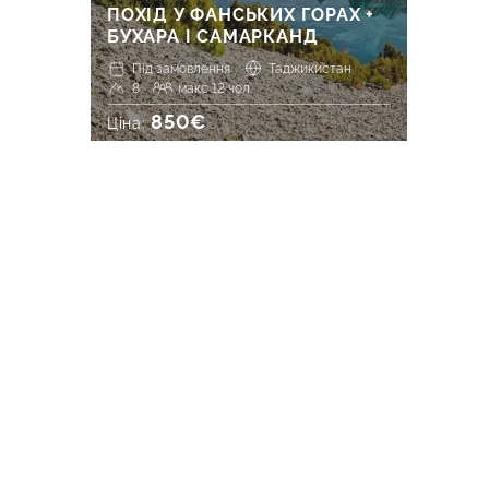
ПОХІД У ФАНСЬКИХ ГОРАХ +
БУХАРА І САМАРКАНД
Під замовлення
Таджикистан
8
макс 12 чол.
850€
Ціна: