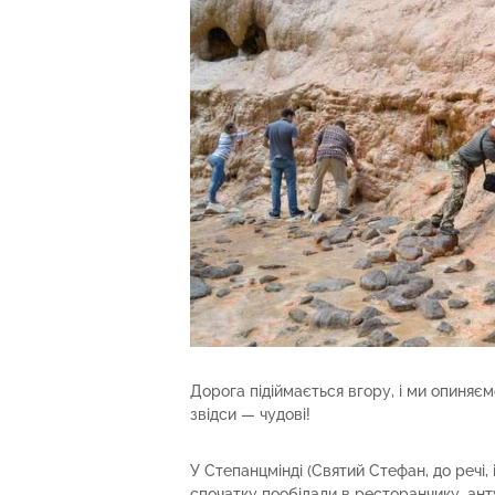
Дорога підіймається вгору, і ми опиняє
звідси — чудові!
У Степанцмінді (Святий Стефан, до речі, 
спочатку пообідали в ресторанчику, ант