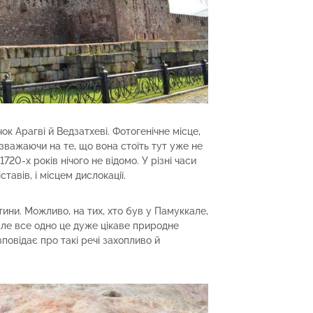
ок Арагві й Ведзатхеві. Фотогенічне місце,
важаючи на те, що вона стоїть тут уже не
1720-х років нічого не відомо. У різні часи
тавів, і місцем дислокації.
ини. Можливо, на тих, хто був у Памуккале,
але все одно це дуже цікаве природне
зповідає про такі речі захопливо й