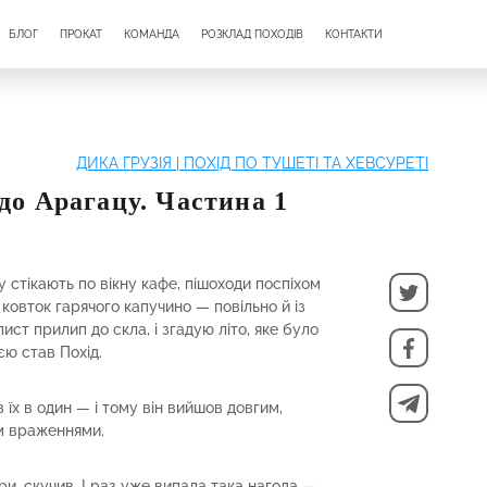
БЛОГ
ПРОКАТ
КОМАНДА
РОЗКЛАД ПОХОДІВ
КОНТАКТИ
ДИКА ГРУЗІЯ | ПОХІД ПО ТУШЕТІ ТА ХЕВСУРЕТІ
 до Арагацу. Частина 1
 стікають по вікну кафе, пішоходи поспіхом
овток гарячого капучино — повільно й із
ст прилип до скла, і згадую літо, яке було
єю став Похід.
в їх в один — і тому він вийшов довгим,
м враженнями.
ори, скучив. І раз уже випала така нагода —