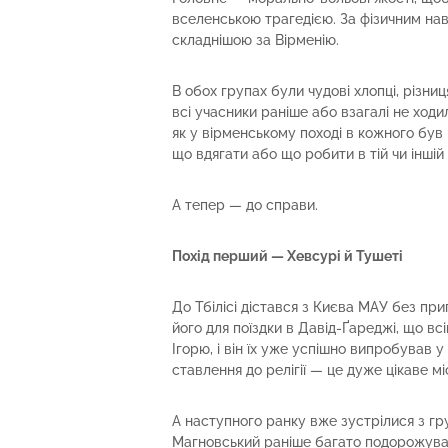
вселенською трагедією. За фізичним нав
складнішою за Вірменію.
В обох групах були чудові хлопці, різни
всі учасники раніше або взагалі не ходил
як у вірменському поході в кожного був
що вдягати або що робити в тій чи іншій 
А тепер — до справи.
Похід перший — Хевсурі й Тушеті
До Тбілісі дістався з Києва МАУ без при
його для поїздки в Давід-Ґареджі, що в
Ігорю, і він їх уже успішно випробував 
ставлення до релігії — це дуже цікаве м
А наступного ранку вже зустрілися з гр
Магновський раніше багато подорожував