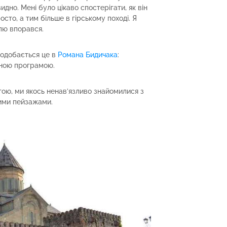
идно. Мені було цікаво спостерігати, як він
сто, а тим більше в гірському поході. Я
ллю впорався.
подобається це в
Романа Бидичака
:
рною програмою.
ою, ми якось ненав’язливо знайомилися з
ими пейзажами.