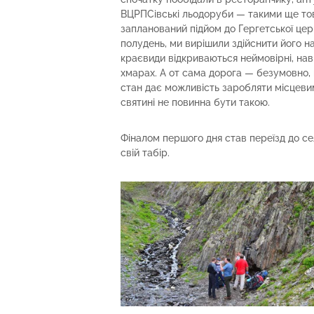
ВЦРПСівські льодоруби — такими ще то
запланований підйом до Гергетської цер
полудень, ми вирішили здійснити його н
краєвиди відкриваються неймовірні, нав
хмарах. А от сама дорога — безумовно, г
стан дає можливість заробляти місцеви
святині не повинна бути такою.
Фіналом першого дня став переїзд до се
свій табір.