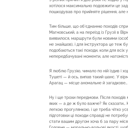
хотілося максимально подовжити це зад
пошкодував про прийняте рішення, але не
Тим більше, що об’єднанню походів спри
Магновський, а на переїзд із Грузії в В
виявилося, маршрути були новими (особл
не знайшов), і для інструктора це теж бу
подобаються такі походи, коли для всіх
непередбачувані моменти, але натоміст
Я люблю Грузію, чимало по ній їздив і хо
Тушеті — й ось, випав такий шанс. У в
Арагац — місце аномальне й загадкове…
Ну і ще трохи передмови. Після походів 
яких — а де ж було важче? Як сказати…
легкою прогулянкою, і це треба чітко ус
підготовки ці походи справді не потреб
стати вашим другом хоча б за пару місяц
Головне — морально-вольові якості, що