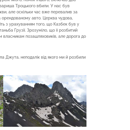
вариша Троцького вбили. У нас був
кви, але оскільки час вже перевалив за
а орендованому авто. Церква чудова,
іть з урахуванням того, що Казбек був у
аньба Грузії. Зрозуміло, що її розбитий
м власникам позашляховиків, але дорога до
ла Джута, неподалік від якого ми й розбили