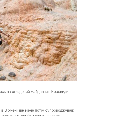
мось на оглядовий майданчик. Краєвиди
і в Вірменії він мене потім супроводжував)
ураж якого, поміж іншого, включав два