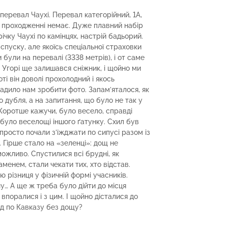
перевал Чаухі. Перевал категорійний, 1А,
 проходженні немає. Дуже плавний набір
ічку Чаухі по камінцях, настрій бадьорий.
 спуску, але якоїсь спеціальної страховки
були на перевалі (3338 метрів), і от саме
 Угорі ще залишався сніжник, і щойно ми
ті він доволі прохолодний і якось
адило нам зробити фото. Запам’яталося, як
 дубля, а на запитання, що було не так у
 Коротше кажучи, було весело, справді
 було веселощі іншого ґатунку. Схил був
просто почали з’їжджати по сипусі разом із
. Гірше стало на «зеленці»: дощ не
можливо. Спустилися всі брудні, як
менем, стали чекати тих, хто відстав.
 різниця у фізичній формі учасників.
у… А ще ж треба було дійти до місця
 впоралися і з цим. І щойно дісталися до
ід по Кавказу без дощу?