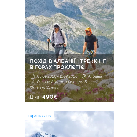
ПОХІД В АЛБАНІЇ | ТРЕККІНГ
В ГОРАХ ПРОКЛЄТІЄ
05.09.2026 - 11.09.2026
Албанія
Оксана Артемовська
5
макс 15 чол.
490€
Ціна:
гарантовано