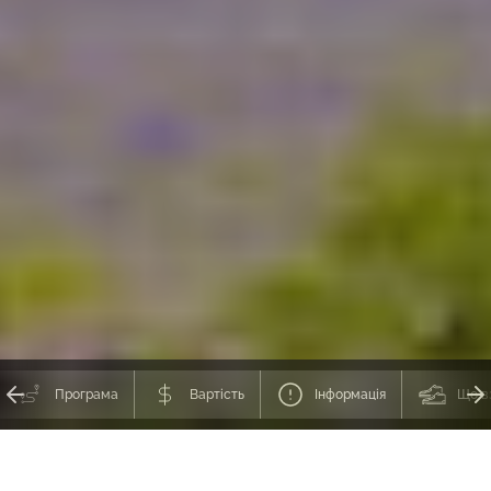
Програма
Вартість
Інформація
Що в