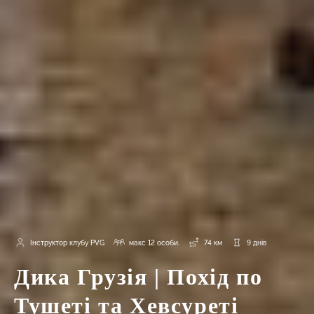
Інструктор клубу PVG
макс 12 особи.
74 км
9 днів
Дика Грузія | Похід по
Тушеті та Хевсуреті