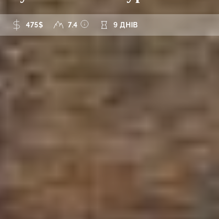
475$
7.4
9 ДНІВ