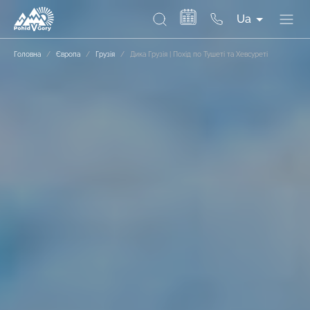
Ua
Головна
/
Європа
/
Грузія
/
Дика Грузія | Похід по Тушеті та Хевсуреті