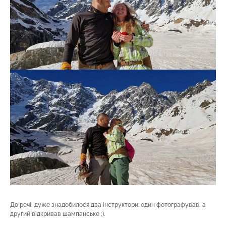
До речі, дуже знадобилося два інструктори: один фотографував, а
другий відкривав шампанське ;).