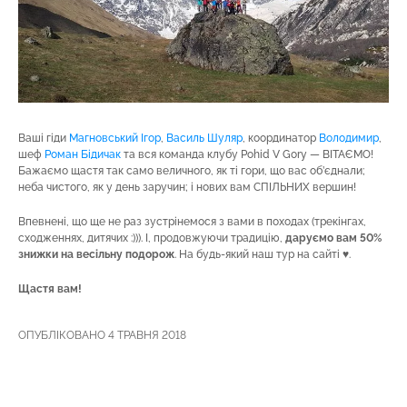
Ваші гіди
Магновський Ігор
,
Василь Шуляр
, координатор
Володимир
,
шеф
Роман Бідичак
та вся команда клубу Pohіd V Gory — ВІТАЄМО!
Бажаємо щастя так само величного, як ті гори, що вас об’єднали;
неба чистого, як у день заручин; і нових вам СПІЛЬНИХ вершин!
Впевнені, що ще не раз зустрінемося з вами в походах (трекінгах,
сходженнях, дитячих :))). І, продовжуючи традицію,
даруємо вам 50%
знижки на весільну подорож
. На будь-який наш тур на сайті ♥.
Щастя вам!
ОПУБЛІКОВАНО 4 ТРАВНЯ 2018