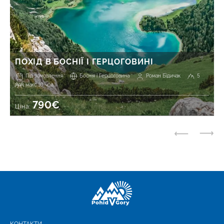
ПОХІД В БОСНІЇ І ГЕРЦОГОВИНІ
Під замовлення
Боснія і Герцоговина
Роман Бідичак
5
макс 10 чол.
790€
Ціна: