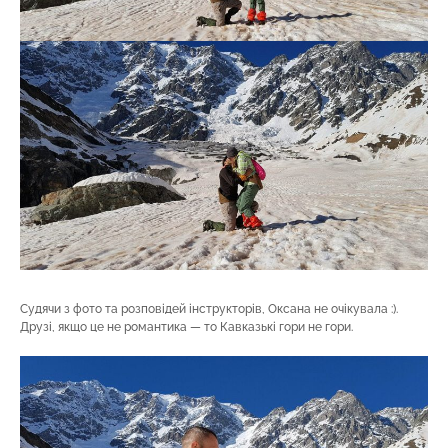
Судячи з фото та розповідей інструкторів, Оксана не очікувала :).
Друзі, якщо це не романтика — то Кавказькі гори не гори.