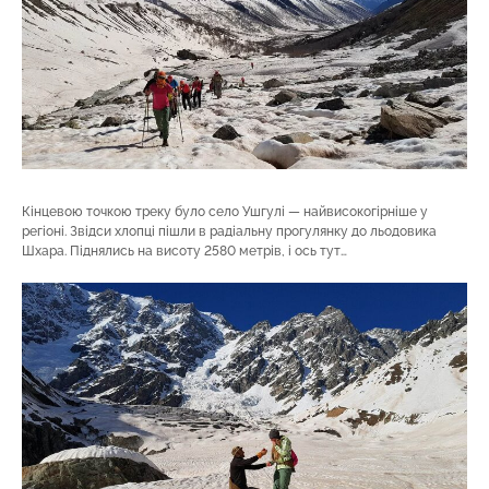
Кінцевою точкою треку було село Ушгулі — найвисокогірніше у
регіоні. Звідси хлопці пішли в радіальну прогулянку до льодовика
Шхара. Піднялись на висоту 2580 метрів, і ось тут…