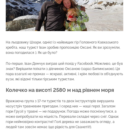
На льодовику Шхари, однієї із найвищих гір Головного Кавказького
хребта, наш турист Іван зробив пропозицію Оксані. Як ви зрозуміли,
вона погодилася :). Як це було?
По-перше, Іван Демчук виграв цей похід у Facebook. Можливо, це був
знак? Вирішили поїхати з дівчиною Оксаною (зараз Билинською). Ця
пара взагалі не промах — яскраві, активні, і крім любові їх об’єднують
вузи, які відомі тільки гірським туристам.
Колечко на висоті 2580 м над рівнем моря
Вражаюча група з 17-ти туристів та двох інструкторів вирушила
назустріч травневим пригодам. І серед них — наші герої. Загалом
гори Грузії у травні — не подарунок. Погода може посміхнутися, а
може випробувати на міцність. Перевали складні через сніг. Однак
гори неймовірно контрастні! Голі дерева не заважають огляду, а
людей там зовсім немає (що рідкість для Сванетії!).