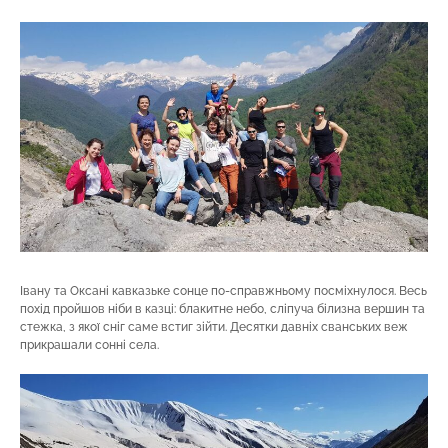
Івану та Оксані кавказьке сонце по-справжньому посміхнулося. Весь
похід пройшов ніби в казці: блакитне небо, сліпуча білизна вершин та
стежка, з якої сніг саме встиг зійти. Десятки давніх сванських веж
прикрашали сонні села.