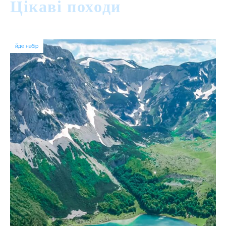
Цікаві походи
йде набір