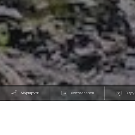
Маршрути
Фотогалерея
Відгу
Походи в Швеції