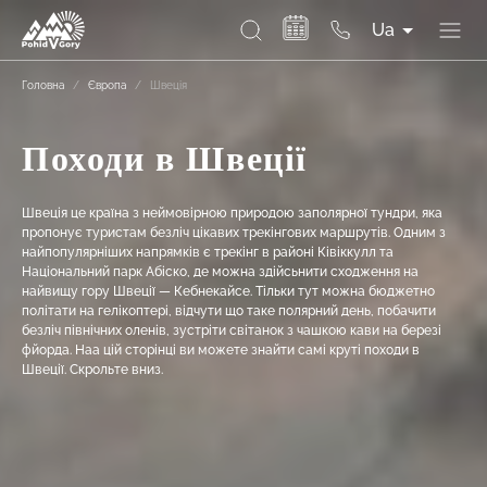
Ua
Головна
/
Європа
/
Швеція
Походи в Швеції
Швеція це країна з неймовірною природою заполярної тундри, яка
пропонує туристам безліч цікавих трекінгових маршрутів. Одним з
найпопулярніших напрямків є трекінг в районі Ківіккулл та
Національний парк Абіско, де можна здійсьнити сходження на
найвищу гору Швеції — Кебнекайсе. Тільки тут можна бюджетно
політати на гелікоптері, відчути що таке полярний день, побачити
безліч північних оленів, зустріти світанок з чашкою кави на березі
фйорда. Наа цій сторінці ви можете знайти самі круті походи в
Швеції. Скрольте вниз.