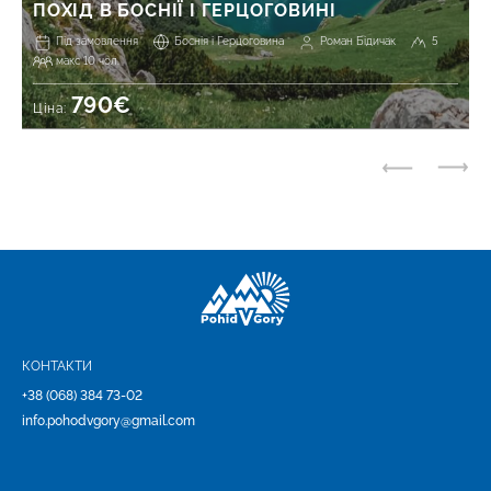
ПОХІД В БОСНІЇ І ГЕРЦОГОВИНІ
Під замовлення
Боснія і Герцоговина
Роман Бідичак
5
макс 10 чол.
790€
Ціна:
КОНТАКТИ
+38 (068) 384 73-02
info.pohodvgory@gmail.com