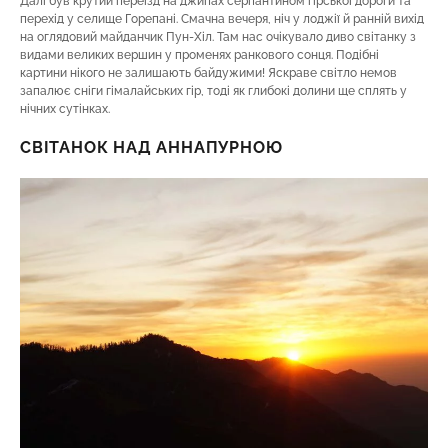
Далі був крутий переїзд на джипах серпантином гірської дороги та
перехід у селище Горепані. Смачна вечеря, ніч у лоджії й ранній вихід
на оглядовий майданчик Пун-Хіл. Там нас очікувало диво світанку з
видами великих вершин у променях ранкового сонця. Подібні
картини нікого не залишають байдужими! Яскраве світло немов
запалює сніги гімалайських гір, тоді як глибокі долини ще сплять у
нічних сутінках.
СВІТАНОК НАД АННАПУРНОЮ