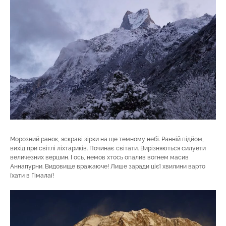
Морозний ранок, яскраві зірки на ще темному небі. Ранній підйом,
вихід при світлі ліхтариків. Починає світати. Вирізняються силуети
величезних вершин. І ось, немов хтось опалив вогнем масив
Аннапурни. Видовище вражаюче! Лише заради цієї хвилини варто
їхати в Гімалаї!