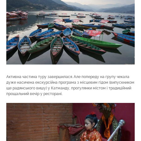
Активна частина туру завершилася. Але попереду на групу чекала
дуже насичена екскурсійна програма з місцевим гідом (випускником
ще радянського вишу) у Катманду, прогулянки містом і традиційний
прощальний вечір у ресторані.