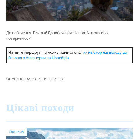
До побачення, Гімалаї! Допобачення, Непал. А, можливо,
повернемося?
Читайте маршрут, по якому йшли хлопці,
>> на сторінці походу до
базового Аннапурни на Новий рік
ОПУБЛІКОВАНО 15 СІЧНЯ 2020
Цікаві походи
йде набір