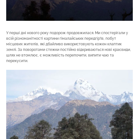
У перші дні нового року подорож продовжилася. Ми спостерігали у
всій різноманітності картини гімалайських передгір’їв, побут
місцевих жителів, які дбайливо використовують кожен клаптик
землі. За поворотами стежки постійно відкриваються нові краєвиди,
шлях не втомлює, є можливість перепочити, випити чаю та
перекусити.