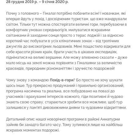
28 грудня 2019 р. – 9 січня 2020 р.
Почну з головного – Гімалаї потрібно побачити всім! І новачкам, які
вперше йдуть у похід, і досвідченим туристам, що вже мандрували
світом. Тільки тут можна спостерігати величні гори, перебуваючи в
комфортних умовах середньогір’я, милуватися яскравими
світанками й заходами сонця просто з терас лоджій і за відносно
короткий час побувати в усіх кліматичних зонах – від тропічних
джунглів до високогірних льодовиків. Мені пощастило відкривати для
себе красоти різних країн, брати участь в цікавих експедиціях,
підніматися на великі вершини. Але можу впевнено сказати – дуже
мало місць на землі можна порівняти з Гімалаями за величністю
краєвидів, природним різноманіттям і зручністю подорожей!
Чому знову з командою
Похід-в-гори
? Бо просто не хочу шукати
щось інше. Тур прекрасно продуманий і правильно організований,
програма насичена та реальна, все побудовано на повазі до
учасників і врахуванні інтересів кожного, гіди позитивні й чудово
знають свою справу, стараються зробити все можливе, щоб тур
залишився у пам’яті дивовижними днями та чудовими відкриттями.
Детальний опис нашої новорічної програми в районі Аннапурни
зайняв би занадто багато часу. Тому зупинюся лише на найбільш
яскравих моментах подорожі.