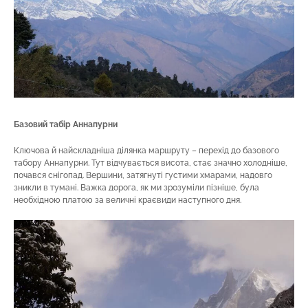
Базовий табір Аннапурни
Ключова й найскладніша ділянка маршруту – перехід до базового
табору Аннапурни. Тут відчувається висота, стає значно холодніше,
почався снігопад. Вершини, затягнуті густими хмарами, надовго
зникли в тумані. Важка дорога, як ми зрозуміли пізніше, була
необхідною платою за величні краєвиди наступного дня.