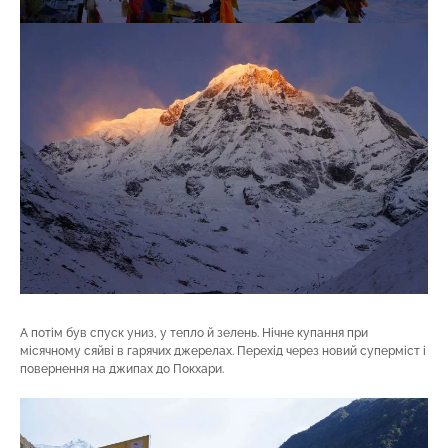
А потім був спуск униз, у тепло й зелень. Нічне купання при
місячному сяйві в гарячих джерелах. Перехід через новий суперміст і
повернення на джипах до Покхари.