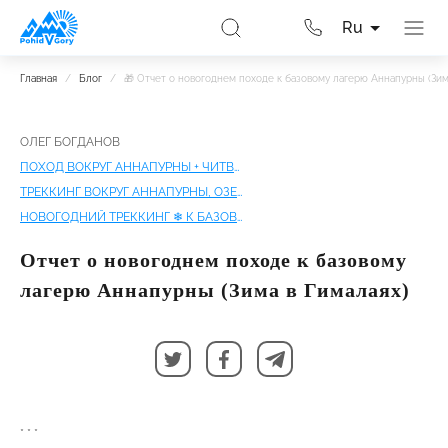
Ru
Главная
/
Блог
/
🎁 Отчет о новогоднем походе к базовому лагерю Аннапурны (Зим
ОЛЕГ БОГДАНОВ
ПОХОД ВОКРУГ АННАПУРНЫ + ЧИТВАН
ТРЕККИНГ ВОКРУГ АННАПУРНЫ, ОЗЕРО ТИЛИЧО | ПОЛНОЕ КОЛЬЦО АННАПУРНЫ
НОВОГОДНИЙ ТРЕККИНГ ❄ К БАЗОВОМУ АННАПУРНЫ
Отчет о новогоднем походе к базовому
лагерю Аннапурны (Зима в Гималаях)
* * *