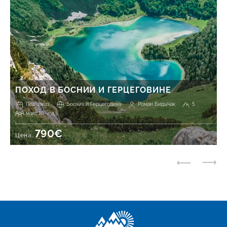
ПОХОД В БОСНИИ И ГЕРЦЕГОВИНЕ
Под заказ
Босния и Герцеговина
Роман Бидычак
5
макс 10 чел.
790€
Цена: