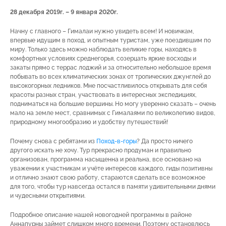
28 декабря 2019г. – 9 января 2020г.
Начну с главного – Гималаи нужно увидеть всем! И новичкам,
впервые идущим в поход, и опытным туристам, уже поездившим по
миру. Только здесь можно наблюдать великие горы, находясь в
комфортных условиях среднегорья, созерцать яркие восходы и
закаты прямо с террас лоджий и за относительно небольшое время
побывать во всех климатических зонах от тропических джунглей до
высокогорных ледников. Мне посчастливилось открывать для себя
красоты разных стран, участвовать в интересных экспедициях,
подниматься на большие вершины. Но могу уверенно сказать – очень
мало на земле мест, сравнимых с Гималаями по великолепию видов,
природному многообразию и удобству путешествий!
Почему снова с ребятами из
Поход-в-горы
? Да просто ничего
другого искать не хочу. Тур прекрасно продуман и правильно
организован, программа насыщенна и реальна, все основано на
уважении к участникам и учёте интересов каждого, гиды позитивны
и отлично знают свою работу, стараются сделать все возможное
для того, чтобы тур навсегда остался в памяти удивительными днями
и чудесными открытиями.
Подробное описание нашей новогодней программы в районе
Аннапурны займет слишком много времени. Поэтому остановлюсь