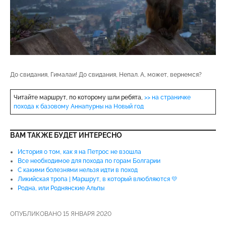
До свидания, Гималаи! До свидания, Непал. А, может, вернемся?
Читайте маршрут, по которому шли ребята,
>> на страничке
похода к базовому Аннапурны на Новый год
ВАМ ТАКЖЕ БУДЕТ ИНТЕРЕСНО
История о том, как я на Петрос не взошла
Все необходимое для похода по горам Болгарии
С какими болезнями нельзя идти в поход
Ликийская тропа | Маршрут, в который влюбляются 💛
Родна, или Роднянские Альпы
ОПУБЛИКОВАНО 15 ЯНВАРЯ 2020