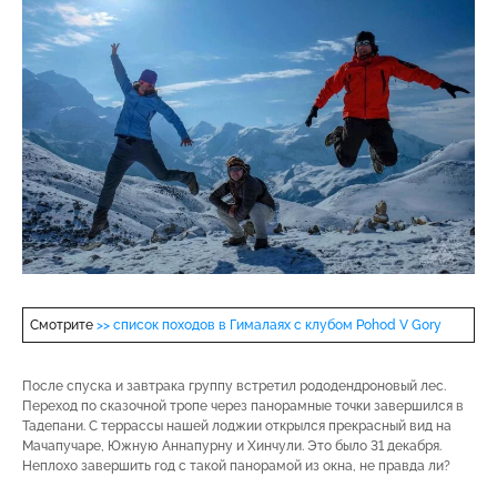
Смотрите
>> список походов в Гималаях с клубом Pohod V Gory
После спуска и завтрака группу встретил рододендроновый лес.
Переход по сказочной тропе через панорамные точки завершился в
Тадепани. С террассы нашей лоджии открылся прекрасный вид на
Мачапучаре, Южную Аннапурну и Хинчули. Это было 31 декабря.
Неплохо завершить год с такой панорамой из окна, не правда ли?