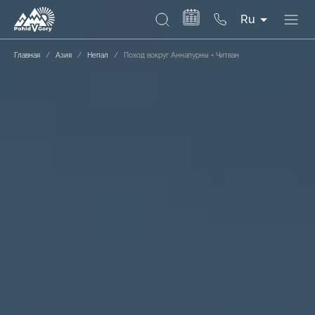
Ru
Главная
/
Азия
/
Непал
/
Поход вокруг Аннапурны + Читван