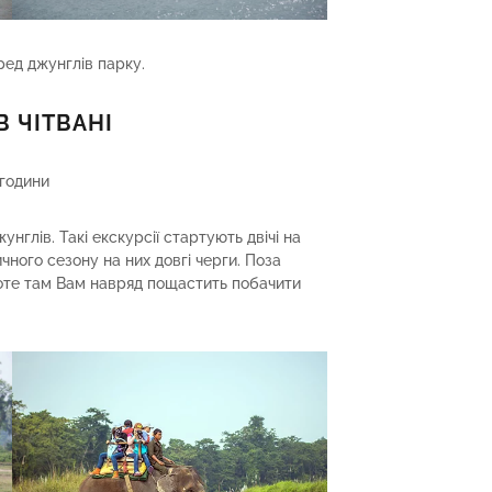
ред джунглів парку.
 ЧІТВАНІ
 години
унглів. Такі екскурсії стартують двічі на
ичного сезону на них довгі черги. Поза
роте там Вам навряд пощастить побачити