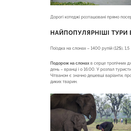
Дорогі котеджі розташовані прямо посе
НАЙПОПУЛЯРНІШІ ТУРИ В
Поїздка на слонах – 1400 рупій (12$), 1,5
Подорож на слонах
в серце тропічних дж
день – вранці і о 16:00. У розпал турист
Чітваном є значно дешевші варіанти, п
диких тварин.