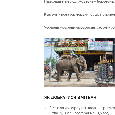
Найкращий період:
жовтень – березень.
Квітень – початок червня
: бушує спопел
Червень – середина вересня
: сезон мус
ЯК ДОБРАТИСЯ В ЧІТВАН
З Катманду курсують щоденні регуляр
Чітвану). Весь політ займе ~1,5 год..