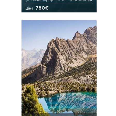
Василь Шуляр
4.1
макс 10 чол.
780€
Ціна: