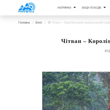
НАПРЯМКИ
ВИДИ ПОХОДІВ
Головна
/
Блог
/
🎁 Чітван – Королівський національний пар
Чітван – Королі
#Ц