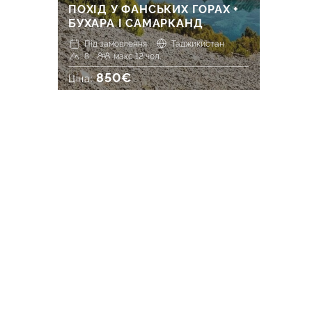
ПОХІД У ФАНСЬКИХ ГОРАХ +
БУХАРА І САМАРКАНД
Під замовлення
Таджикистан
8
макс 12 чол.
850€
Ціна: