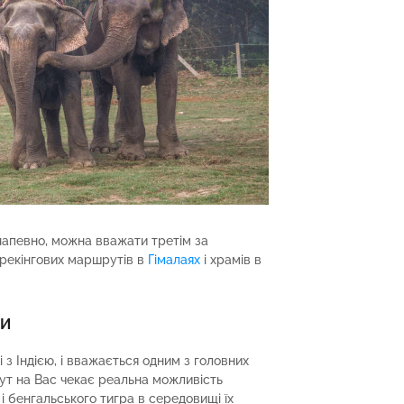
 напевно, можна вважати третім за
 трекінгових маршрутів в
Гімалаях
і храмів в
ТИ
і з Індією, і вважається одним з головних
 тут на Вас чекає реальна можливість
 і бенгальського тигра в середовищі їх