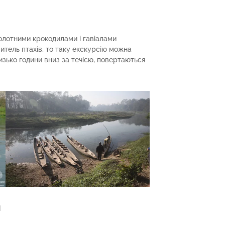
олотними крокодилами і гавіалами
итель птахів, то таку екскурсію можна
зько години вниз за течією, повертаються
н