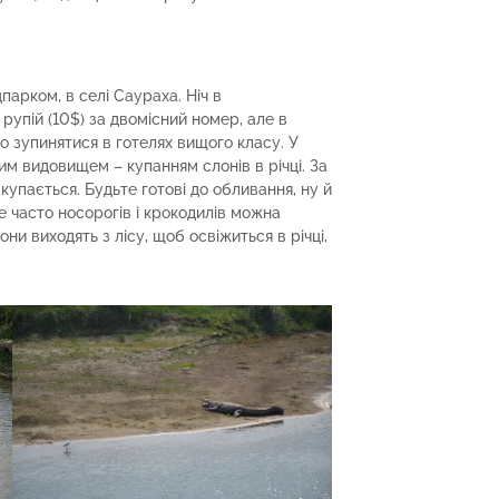
парком, в селі Саураха. Ніч в
рупій (10$) за двомісний номер, але в
 зупинятися в готелях вищого класу. У
м видовищем – купанням слонів в річці. За
 купається. Будьте готові до обливання, ну й
е часто носорогів і крокодилів можна
и виходять з лісу, щоб освіжиться в річці,