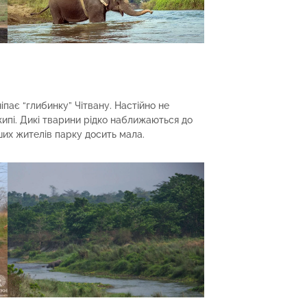
іпає “глибинку” Чітвану. Настійно не
ипі. Дикі тварини рідко наближаються до
ших жителів парку досить мала.