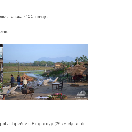
яюча спека +40С і вище.
онів.
ні авіарейси в Бхаратпур (25 км від воріт