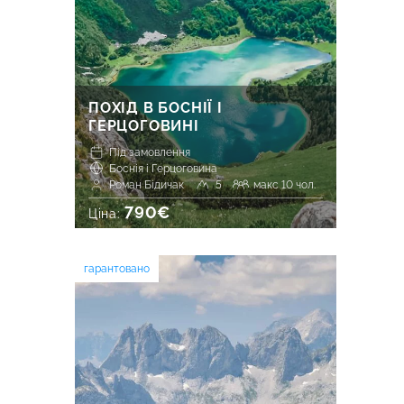
ПОХІД В БОСНІЇ І
ГЕРЦОГОВИНІ
Під замовлення
Боснія і Герцоговина
Роман Бідичак
5
макс 10 чол.
790€
Ціна:
гарантовано