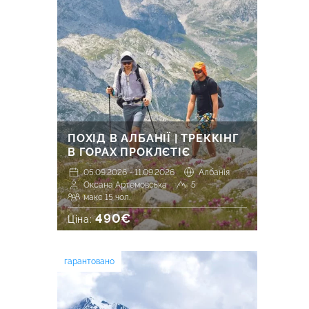
ПОХІД В АЛБАНІЇ | ТРЕККІНГ
В ГОРАХ ПРОКЛЄТІЄ
05.09.2026 - 11.09.2026
Албанія
Оксана Артемовська
5
макс 15 чол.
490€
Ціна:
гарантовано