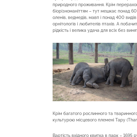
природного проживання. Крім перерахов
біорізноманіттям – тут мешкає понад 60 
оленів, ведмедів, мавп і понад 400 видів 
орнітологів і любителів птахів. А побачи
рідкість і велика удача для всіх без виня
Крім багатого рослинного та тваринного
культурою місцевого племені Тару (Thar
Вартість вхідного квитка в парк – 1695 ру