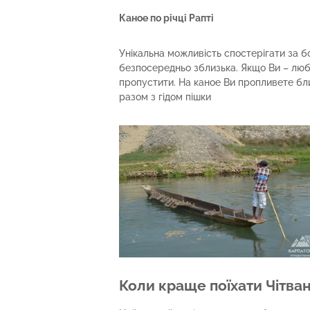
Каное по річці Рапті
Унікальна можливість спостерігати за б
безпосередньо зблизька. Якщо Ви – люб
пропустити. На каное Ви пропливете бли
разом з гідом пішки
Коли краще поїхати Чітва