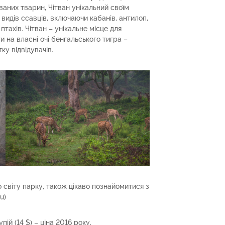
аних тварин, Чітван унікальний своїм
видів ссавців, включаючи кабанів, антилоп,
птахів. Чітван – унікальне місце для
ти на власні очі бенгальського тигра –
тку відвідувачів.
 світу парку, також цікаво познайомитися з
u)
пій (14 $) – ціна 2016 року.