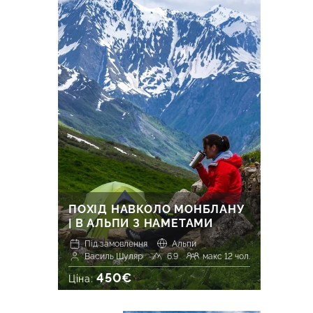
ПОХІД НАВКОЛО МОНБЛАНУ
| В АЛЬПИ З НАМЕТАМИ
Під замовлення
Альпи
Василь Шуляр
6.9
макс 12 чол.
450€
Ціна: