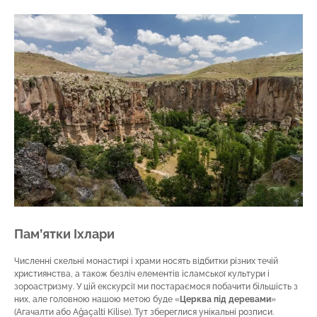
Пам’ятки Іхлари
Численні скельні монастирі і храми носять відбитки різних течій
християнства, а також безліч елементів ісламської культури і
зороастризму. У цій екскурсії ми постараємося побачити більшість з
них, але головною нашою метою буде «
Церква під деревами
»
(Агачалти або Ağaçalti Kilise). Тут збереглися унікальні розписи.