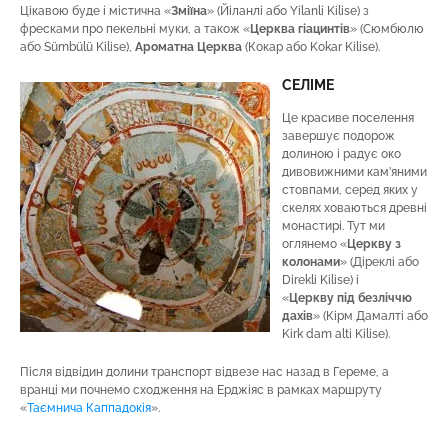
Цікавою буде і містична «
Зміїна
» (Йіланлі або Yilanli Kilise) з
фресками про пекельні муки, а також «
Церква гіацинтів
» (Сюмбюлю
або Sümbülü Kilise),
Ароматна Церква
(Кокар або Kokar Kilise).
СЕЛІМЕ
Це красиве поселення
завершує подорож
долиною і радує око
дивовижними кам’яними
стовпами, серед яких у
скелях ховаються древні
монастирі. Тут ми
оглянемо «
Церкв
у
з
колонами
» (Діреклі або
Direkli Kilise) і
«
Церкв
у
під безліччю
дахів
» (Кірм Дамалті або
Kirk dam alti Kilise).
Після відвідин долини транспорт відвезе нас назад в Гереме, а
вранці ми почнемо сходження на Ерджіяс в рамках маршруту
«
Таємнича Каппадокія
».