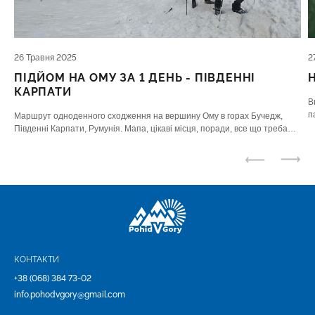
26 Травня 2025
2
ПІДЙОМ НА ОМУ ЗА 1 ДЕНЬ - ПІВДЕННІ
КАРПАТИ
В
п
Маршрут одноденного сходження на вершину Ому в горах Бучедж,
К
Південні Карпати, Румунія. Мапа, цікаві місця, поради, все що треба
знати
КОНТАКТИ
+38 (068) 384 73-02
info.pohodvgory@gmail.com