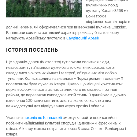
вулканічних порід
вулкану Хасан (3268 м).
Вони трохи
відрізняються від порід в
долині Гереме, які сформувалися при виверженні вулкана Ерджіяс.
Вапнякови схили та загальний характер рельєфу багато в чому
нагадують Аравійську пустелю в
Саудівській Аравії
.
ІСТОРІЯ ПОСЕЛЕНЬ
Ще з давніх-давен (IV століття) тут почали селитися люди, і
незабаром тут з’явилося дуже багато скельних церков, котрі
складалися з окремих кімнат і галерей, об’єднаних між собою
тунелями. Колись долина називалася
«Перістрема»
і головним її
поселенням була сучасна Іхлара. Цікаво, що місцеві християнські
церкви оформлялися в різних стилях, чого не скажеш про інші
райони, де переважав каппадокіанскій стиль. В даний час відкрито
вже понад 100 таких святинь, але, на жаль, більшість з них
важкодоступні для відвідування через ерозію і обвали.
Учасники
походів по Каппадокії
зможуть пройти весь каньйон,
побачити найцікавіші культові споруди і дивовижні фрески на їх
стінах. У Іхлару можна потрапити через 3 села: Селіме, Белісирма і
Іхлара.