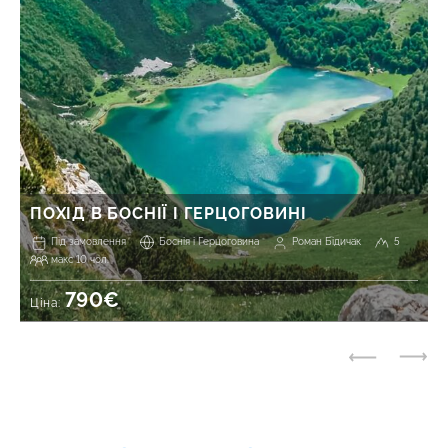
ПОХІД В БОСНІЇ І ГЕРЦОГОВИНІ
Під замовлення
Боснія і Герцоговина
Роман Бідичак
5
макс 10 чол.
790€
Ціна: