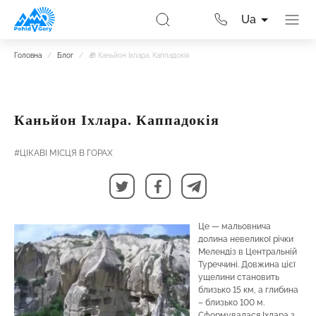
Ua
Головна
/
Блог
/
🎁 Каньйон Іхлара. Каппадокія
Каньйон Іхлара. Каппадокія
#ЦІКАВІ МІСЦЯ В ГОРАХ
Це — мальовнича
долина невеликої річки
Мелендіз в Центральній
Туреччині. Довжина цієї
ущелини становить
близько 15 км, а глибина
– близько 100 м.
Сформувалася Іхлара з